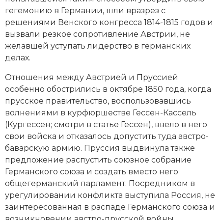
гегемонию в Германии, шли вразрез с
Новая история
решениями
Венского конгресса 1814-1815
годов и
Новейшая история
вызвали резкое сопротивление Австрии, не
желавшей уступать лидерство в германских
Нумизматика
делах.
Образование
Отношения между Австрией и Пруссией
особенно обострились в октябре 1850 года, когда
Общественные объединения и организации
прусское правительство, воспользовавшись
волнениями в курфюршестве Гессен-Кассель
Политическая история
(Кургессен; смотри в статье
Гессен
), ввело в него
свои войска и отказалось допустить туда австро-
Революции и народные движения
баварскую армию. Пруссия выдвинула также
предложение распустить союзное собрание
Религия и церковь
Германского союза и создать вместо него
общегерманский парламент. Посредником в
Россия
урегулировании конфликта выступила Россия, не
Северная Америка
заинтересованная в распаде Германского союза и
возникновении австро-прусской войны.