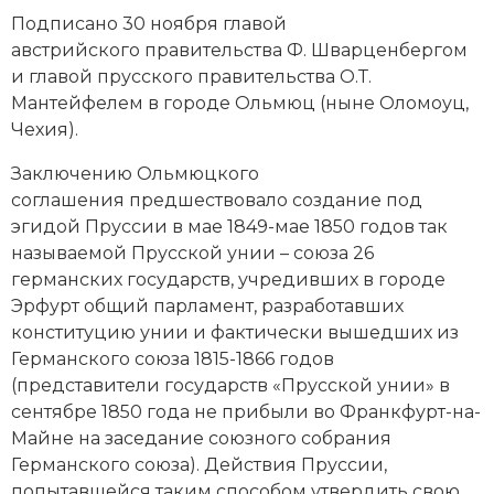
Новейшая история
Генеалогия, геральдика
Подписано 30 ноября главой
австрийского правительства Ф. Шварценбергом
Государство и право
и главой прусского правительства О.Т.
Мантейфелем в городе Ольмюц (ныне Оломоуц,
Европа
Чехия
).
Империи
Заключению Ольмюцкого
соглашения предшествовало создание под
Историческая география и топонимика
эгидой Пруссии в мае 1849-мае 1850 годов так
История материальной и духовной культуры
называемой
Прусской унии
– союза 26
германских государств, учредивших в городе
История международных отношений
Эрфурт общий парламент, разработавших
конституцию унии и фактически вышедших из
История, философия, теория и методология
Германского союза
1815-1866 годов
исторического знания
(представители государств «Прусской унии» в
сентябре 1850 года не прибыли во Франкфурт-на-
Итория международных отношений
Майне на заседание союзного собрания
Германского союза). Действия Пруссии,
Латинская Америка
попытавшейся таким способом утвердить свою