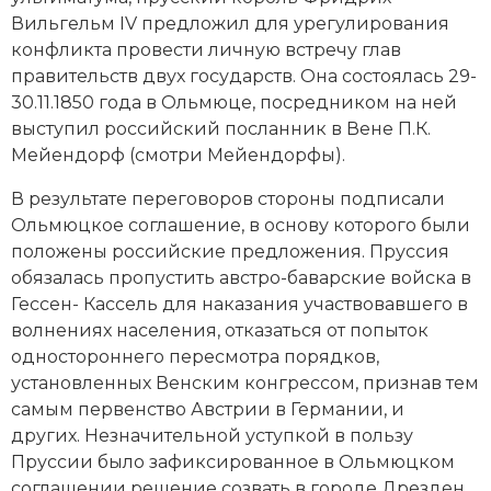
Вильгельм IV предложил для урегулирования
конфликта провести личную встречу глав
правительств двух государств. Она состоялась 29-
30.11.1850 года в Ольмюце, посредником на ней
выступил российский посланник в Вене П.К.
Мейендорф (смотри
Мейендорфы
).
В результате переговоров стороны подписали
Ольмюцкое соглашение, в основу которого были
положены российские предложения. Пруссия
обязалась пропустить австро-баварские войска в
Гессен- Кассель для наказания участвовавшего в
волнениях населения, отказаться от попыток
одностороннего пересмотра порядков,
установленных Венским конгрессом, признав тем
самым первенство Австрии в Германии, и
других. Незначительной уступкой в пользу
Пруссии было зафиксированное в Ольмюцком
соглашении решение созвать в городе Дрезден