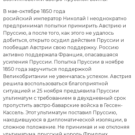
Социально-экономическая история
В мае-октябре 1850 года
Специальные исторические дисциплины
росийский император
Николай I
неоднократно
предпринимал попытки примирить Австрию и
СССР
Пруссию, а после того, как этого не удалось
добиться, открыто осудил действия Пруссии и
Южная Америка
пообещал Австрии свою поддержку. Россию
активно поддержала
Франция
, опасавшаяся
усиления Пруссии. Попытка Пруссии в ноябре
1850 года заручиться поддержкой
Великобритании не увенчалась успехом. Австрия
решила воспользоваться благоприятной
ситуацией и 25 ноября предъявила Пруссии
ультиматум с требованием в двухдневный срок
пропустить австро-баварские войска в Гессен-
Кассель. Этот ультиматум поставил Пруссию,
находившуюся в дипломатической изоляции, в
сложное положение. Не принимая и не отклоняя
ультиматума, прусский король Фридрих