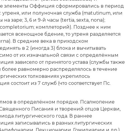
вные элементы Оффиция сформировались в период
 утреня, или полуночная служба (matutinum, или
 заре; 3, 6 и 9-й часы (tertia, sexta, nona);
 (completorium; комплеторий). Позднее к ним
ршается всенощное бдение, то утреня разделяется
urna). В средние века в приходском
динять в 2 (иногда 3) блока и вычитывать
исимо от их изначальной связи с определённым
ция зависело от принятого устава (службы также
я более равномерно распределялось в течение
тургических толкованиях укрепилось
я состоит из 7 служб (что соответствует Пс.
алмов в определённом порядке. Псалмопение
 Священного Писания и творений отцов Церкви,
иода литургического года. В раннее
иция записывались в разных литургических
 Антифонарии, Лекционарии, Гомилиарии и др.).