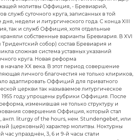
ержащей молитвы Оффиция, - Бревиарий,
в служб суточного круга, записанных в той
дня, недели и литургического года. С конца XIII
я, так и служб Оффиция, хотя отдельные
храняли собственные варианты Бревиария. В XVI
и
Тридентский собор
) состав Бревиария и
икла сложная система уставных указаний
чного круга. Новая реформа
в начале XX века. В этот период совершение
яющая личного благочестия не только клириков,
ыло адаптировать Оффиций для приватного
еской церкви так называемое литургическое
 1955 году упрощены рубрики Оффиция. После
реформа, изменившая не только структуру и
основания совершения Оффиция, который стал
 англ. liturgy of the hours, нем. Stundengebet, или
ивный (церковный) характер молитвы. Ноктурны
час упразднён, 3, 6 и 9-й часы стали