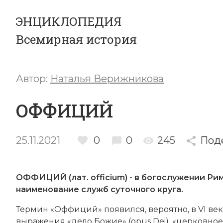
ЭНЦИКЛОПЕДИЯ
Всемирная история
Автор:
Наталья Верижникова
ОФФИЦИЙ
25.11.2021
0
0
245
Под
ОФФИЦИЙ (лат. officium) - в богослужении Р
наименование служб суточного круга.
Термин «Оффиций» появился, вероятно, в VI век
выражения «дело Божие» (opus Dei), «церковное п