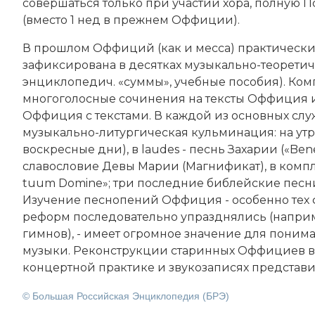
совершаться только при участии хора, полную 
(вместо 1 нед в прежнем Оффиции).
В прошлом Оффиций (как и месса) практически 
зафиксирована в десятках музыкально-теоретичес
энциклопедич. «суммы», учебные пособия). Ко
многоголосные сочинения на тексты Оффиция 
Оффиция с текстами. В каждой из основных сл
музыкально-литургическая кульминация: на утр
воскресные дни), в laudes - песнь Захарии («Bene
славословие Девы Марии (Магнификат), в компле
tuum Domine»; три последние библейские песни 
Изучение песнопений Оффиция - особенно тех ф
реформ последовательно упразднялись (наприм
гимнов), - имеет огромное значение для пони
музыки. Реконструкции старинных Оффициев в н
концертной практике и звукозаписях представи
© Большая Российская Энциклопедия (БРЭ)