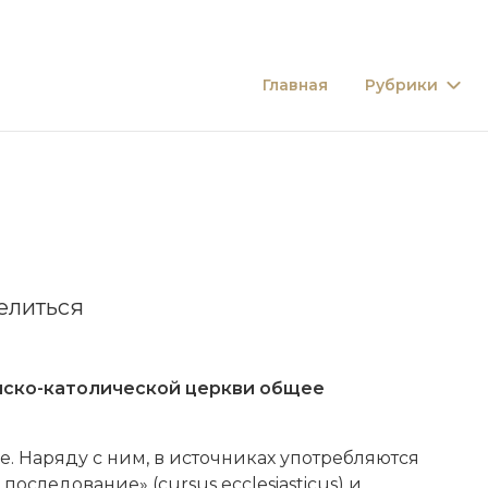
Главная
Рубрики
елиться
имско-католической церкви общее
е. Наряду с ним, в источниках употребляются
оследование» (cursus ecclesiasticus) и