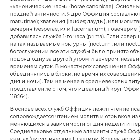
«канонические часы» (horae canonicae). Осно
поздней античности. Ядро Оффиция составляют:
matutinae); хваления (laudes; лауды), или молитвы на
вечерня (vesperae, или lucernarium); повечерие
добавилась служба 1-го часа (prima). Если сове
на так называемые ноктурны (nocturni, или noct
богослужении все эти службы было принято объе
подряд одну за другой утром и вечером, незав
временем суток. В монастырях совершение Оффи
объединялись в блоки, но время их совершени
дня и ночи). Тем не менее в средневековых ли
представление о том, что идеальный круг Оффици
118:164).
В основе всех служб Оффиция лежит чтение пс
сопровождается чтением молитв и отрывков из
меняющихся в зависимости от дня недели и пер
Средневековье
отдельные элементы служб Офф
книгах (литургические Псалтири, Коллектарии,