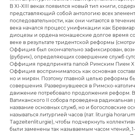
В XI-XIII веках появился новый тип книги, сод
представляющий собой антологию всех элементо
последовательности, как они читаются в течение 
века начался процесс унификации как Бревиари
диоцезы и ордена монашеские долгое время со
веке в результате тридентской реформы (смотр
Оффиция был окончательно зафиксирован, возн
(рубрик), определяющих совершение служб суто
Оффиция предпринята папой Римским
Пием X
Оффиция воспринималось как основная составл
но и мирян. Поэтому главной целью реформы б
совершения. Развернувшееся в Римско-католич
движение потребовало продолжения реформ. В
Ватиканского II собора проведена радикальная 
название основных служб, но и богословские 
называться литургией часов (лат. liturgia horarum,
Tagzeitenliturgie), чтобы подчеркнуть коллект
были заменены так называемым часом чтений, 1-й 