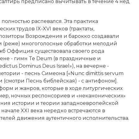
Псалтирь предписано вычитывать в течение 4 нед
полностью распевался. Эта практика
ких трудов IX-XVI веков (трактаты,
мпозиторы Возрождения и барокко создавали
и (реже) многоголосные обработки мелодий
ужб Оффиция существовала своего рода
ене - гимн Te Deum (в праздничные и
dictus Dominus Deus Israel»), на вечерне -
тории - песнь Симеона [«Nunc dimittis servum
(смотри Песнь библейская) - с антифоном].
орм и жанров, которые в ходе литургических
ер, ночных респонсориев и «неканонических»
мания истории и теории западноевропейской
ачале XXI века нередко встречаются в
телей движения аутентичного исполнительства.