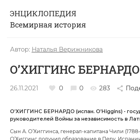
ЭНЦИКЛОПЕДИЯ
Всемирная история
Автор:
Наталья Верижникова
О’ХИГГИНС БЕРНАРДО
26.11.2021
0
0
283
Под
О’ХИГГИНС БЕРНАРДО (испан. O’Higgins) - гос
руководителей Войны за независимость в Лат
Сын А. О’Хиггинса, генерал-капитана Чили (1788-
О’Хиггинс получил образование в
Перу
,
Испани