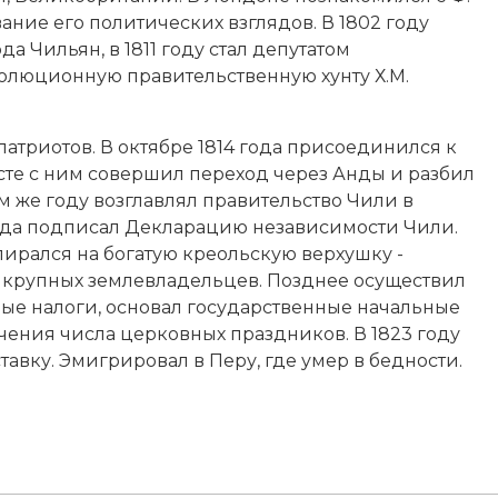
ие его политических взглядов. В 1802 году
а Чильян, в 1811 году стал депутатом
волюционную правительственную хунту Х.М.
атриотов. В октябре 1814 года присоединился к
сте с ним совершил переход через Анды и разбил
ом же году возглавлял правительство Чили в
 года подписал Декларацию независимости Чили.
ирался на богатую креольскую верхушку -
 крупных землевладельцев. Позднее осуществил
ные налоги, основал государственные начальные
ения числа церковных праздников. В 1823 году
вку. Эмигрировал в Перу, где умер в бедности.