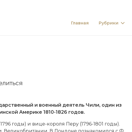
Главная
Рубрики
елиться
ударственный и военный деятель Чили, один из
инской Америке 1810-1826 годов.
1796 годы) и вице-короля Перу (1796-1801 годы).
и
,
Великобритании
. В Лондоне познакомился с Ф.