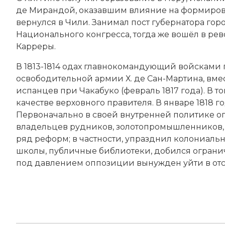
де Мирандой, оказавшим влияние на формирован
вернулся в Чили. Занимал пост губернатора город
Национального конгресса, тогда же вошёл в ре
Карреры.
В 1813-1814 одах главнокомандующий войсками п
освободительной армии Х. де Сан-Мартина, вме
испанцев при Чакабуко (февраль 1817 года). В т
качестве верховного правителя. В январе 1818
Первоначально в своей внутренней политике оп
владельцев рудников, золотопромышленников,
ряд реформ; в частности, упразднил колониаль
школы, публичные библиотеки, добился огранич
под давлением оппозиции вынужден уйти в отста