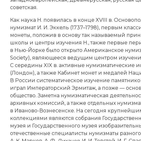
советская.
Как наука Н. появилась в конце XVIII в. Осново
нумизмат И. И. Эккель (1737–1798), первым кл
монеты, положив в основу так называемый прин
школы и центры изучения Н., также первые пер
в Нью-­Йорке было открыто Американское нумиз
Society), являющееся ведущим центром изучения
С середины XIX в. активные нумизматические 
(Лондон), а также Кабинет монет и медалей На
В России систематическое изучение памятников 
играл Императорский Эрмитаж, а позже — осно
общество. Заметна нумизматическая деятельно
архивных комиссий, а также отдельных нумизма
в Иваново-­Вознесенске. На сегодня крупней
коллекциями являются собрания Государственн
музея и Государственного музея изобразительны
отечественные специалисты нумизматы разного 
А. К. Марков, А. Ф.
Лихачев
, И. И. Толстой, И. Г. С