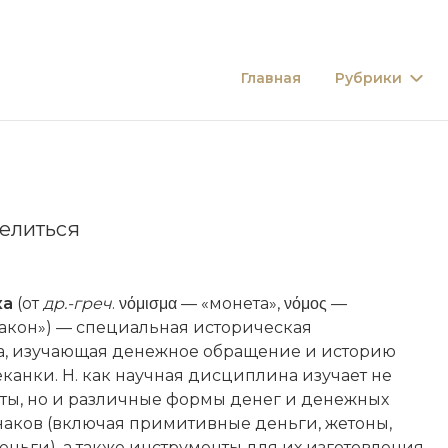
Главная
Рубрики
елиться
ка
(от
др.-греч
. νόμισμα — «монета», νόμος —
закон») — специальная историческая
, изучающая денежное обращение и историю
канки. Н. как научная дисциплина изучает не
ты, но и различные формы денег и денежных
наков (включая примитивные деньги, жетоны,
ньги), а также инструменты для их изготовления.