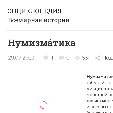
ЭНЦИКЛОПЕДИЯ
Всемирная история
Нумизмáтика
29.09.2023
1
0
531
Под
Нумизмáти
«обычай», «
дисциплина
монетной че
только моне
и весовых з
бумажные де