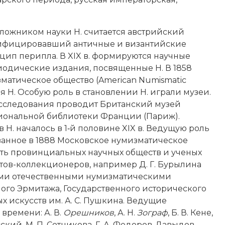
положником науки Н. считается австрийский
ассифицировавший античные и византийские
цип перипла. В XIX в. формируются научные
иодические издания, посвященные Н. В 1858
матическое общество (American Numismatic
 Н. Особую роль в становлении Н. играли музеи.
исследования проводит Британский музей
циональной библиотеки Франции (Париж).
Н. началось в 1‑й половине XIX в. Ведущую роль
ванное в 1888 Московское нумизматическое
сть провинциальных научных обществ и ученых
тов-­коллекционеров, например Д. Г. Бурылина
шими отечественными нумизматическими
ого Эрмитажа, Государственного исторического
х искусств им. А. С. Пушкина. Ведущие
времени: А. В.
Орешников
, А. Н.
Зограф
, Б. В. Кене,
пасский, М. П. Сотникова, Г. А. Федоров-­Давыдов,