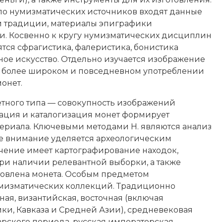
ло нумизматических источников входят данные
 традиции, материалы эпиграфики
и. Косвенно к кругу нумизматических дисциплин
ятся сфрагистика, фалеристика, бонистика
ое искусство. Отдельно изучается изображение
 В более широком и повседневном употреблении
онет.
тного типа — совокупность изображений
зация и каталогизация монет формирует
ериала. Ключевыми методами Н. являются анализ
е внимание уделяется археологическим
ачение имеет картографирование находок,
ри наличии релевантной выборки, а также
готовлена монета. Особым предметом
умизматических коллекций. Традиционно
ная, византийская, восточная (включая
ки, Кавказа и Средней Азии), средневековая
арского периода, русская императорская,