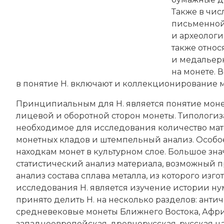
Также в чис
письменной
и археологи
также относ
и медальерн
на монете.
в понятие Н. включают и коллекционирование м
Принципиальным для Н. является понятие моне
лицевой и оборотной сторон монеты. Типологи
необходимое для исследования количество мат
монетных кладов и штемпельный анализ. Особо
находкам монет в культурном слое. Большое зн
статистический анализ материала, возможный п
анализ состава сплава металла, из которого из
исследования Н. является изучение истории н
принято делить Н. на несколько разделов: антич
средневековые монеты Ближнего Востока, Афри
западноевропейская, древнерусская, русская ц