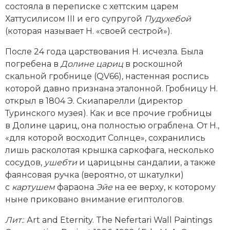
состояла в переписке с хеттcким царем
Новая история
Хаттусилисом III и его супругой
Пудухебой
(которая называет Н. «своей сестрой»).
Новейшая история
После 24 года царствования Н. исчезла. Была
Нумизматика
погребена в
Долине цариц
в роскошной
скальной гробнице (QV66), настенная роспись
Образование
которой давно признана эталонной. Гробницу Н.
открыл в 1804 Э. Скиапарелли (директор
Общественные объединения и организации
Туринского музея). Как и все прочие гробницы
Политическая история
в Долине цариц, она полностью ограблена. От Н.,
«для которой восходит Солнце», сохранились
Революции и народные движения
лишь расколотая крышка саркофага, несколько
сосудов,
ушебти
и царицыны сандалии, а также
Религия и церковь
фаянсовая ручка (вероятно, от шкатулки)
с
картушем
фараона
Эйе
на ее верху, к которому
Россия
ныне приковано внимание египтологов.
Северная Америка
Лит.
: Аrt and Eternity. The Nefertari Wall Paintings