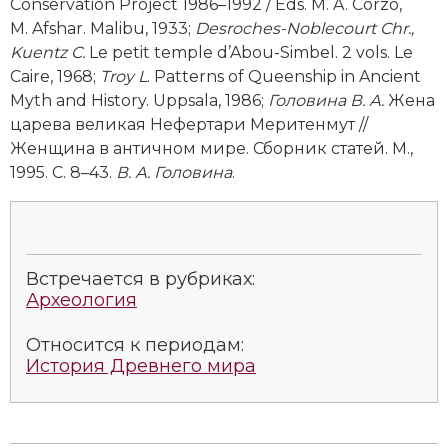
Conservation Project 1986–1992 / Eds. M. A. Corzo,
Социально-экономическая история
М. Afshar. Маlibu, 1933;
Desroches-­Noblecourt Chr.,
Kuentz C.
Le petit temple d’Abou-­Simbel. 2 vols. Le
Специальные исторические дисциплины
Caire, 1968;
Тroy L
. Patterns of Queenship in Ancient
Myth and History. Uppsala, 1986;
Головина В. А.
Жена
СССР
царева великая Нефертари Меритенмут //
Южная Америка
Женщина в античном мире. Сборник статей. М.,
1995. С. 8–43.
В. А. Головина
.
Встречается в рубриках:
Археология
Относится к периодам:
История Древнего мира