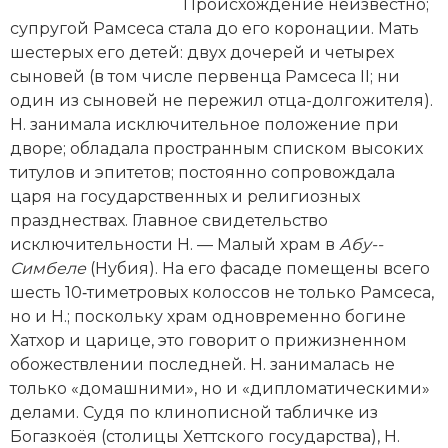
Новейшая история
Происхождение неизвестно;
Генеалогия, геральдика
супругой Рамсеса стала до его коронации. Мать
Государство и право
шестерых его детей: двух дочерей и четырех
сыновей (в том числе первенца Рамсеса II; ни
Европа
один из сыновей не пережил отца-долгожителя).
Н. занимала исключительное положение при
Империи
дворе; обладала пространным списком высоких
титулов и эпитетов; постоянно сопровождала
Историческая география и топонимика
царя на государственных и религиозных
празднествах. Главное свидетельство
История материальной и духовной культуры
исключительности Н. — Малый храм в
Абу-­
Симбеле
(Нубия). На его фасаде помещены всего
История международных отношений
шесть 10‑тиметровых колоссов не только Рамсеса,
История, философия, теория и методология
но и Н.; поскольку храм одновременно богине
исторического знания
Хатхор и царице, это говорит о прижизненном
обожествлении последней. Н. занималась не
Итория международных отношений
только «домашними», но и «дипломатическими»
делами. Судя по клинописной табличке из
Латинская Америка
Богазкоёя (столицы Хеттского государства), Н.