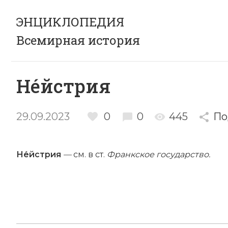
ЭНЦИКЛОПЕДИЯ
Всемирная история
Не́йстрия
29.09.2023
0
0
445
По
Не́йстрия
—
см. в ст.
Франкское государство.