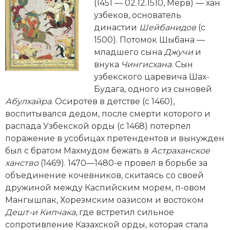
Новейшая история
(1451 — 02.12.1510, Мерв) — хан
Генеалогия, геральдика
узбеков, основатель
Государство и право
династии
Шейбанидов
(с
1500). Потомок Шыбана —
Европа
младшего сына
Джучи
и
внука
Чингисхана
. Сын
Империи
узбекского царевича Шах-
Будага, одного из сыновей
Историческая география и топонимика
Абулхайра
. Осиротев в детстве (с 1460),
воспитывался дедом, после смерти которого и
История материальной и духовной культуры
распада Узбекской орды (с 1468) потерпел
поражение в усобицах претендентов и вынужден
История международных отношений
был с братом Махмудом бежать в
Астра
ханское
История, философия, теория и методология
ханство
(1469). 1470—1480-е провел в борьбе за
исторического знания
объединение кочевников, скитаясь со своей
дружиной между Каспийским морем, п-овом
Итория международных отношений
Мангышлак, Хорезмским оазисом и востоком
Дешт-и Кипчака
, где встретил сильное
Латинская Америка
сопротивление Казахской орды, которая стала