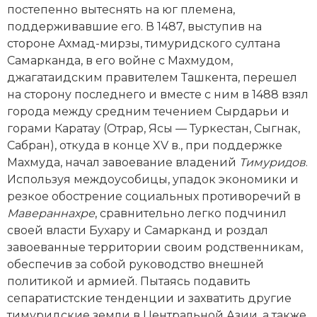
постепенно вытеснять на юг племена,
Новая история
поддерживавшие его. В 1487, выступив на
стороне Ахмад-мирзы, тимуридского султана
Новейшая история
Самарканда, в его войне с Махмудом,
джагатаидским правителем Ташкента, перешел
Нумизматика
на сторону последнего и вместе с ним в 1488 взял
Образование
города между средним течением Сырдарьи и
горами Каратау (Отрар, Ясы — Туркестан, Сыгнак,
Общественные объединения и организации
Сабран), откуда в конце XV в., при поддержке
Махмуда, начал завоевание владений
Тимуридов
.
Политическая история
Используя междоусобицы, упадок экономики и
резкое обострение социальных противоречий в
Революции и народные движения
Мавераннахре
, сравнительно легко подчинил
своей власти Бухару и Самарканд и роздал
Религия и церковь
завоеванные территории своим родственникам,
обеспечив за собой руководство внешней
Россия
политикой и армией. Пытаясь подавить
Северная Америка
сепаратистские тенденции и захватить другие
тимуридские земли в Центральной Азии, а также