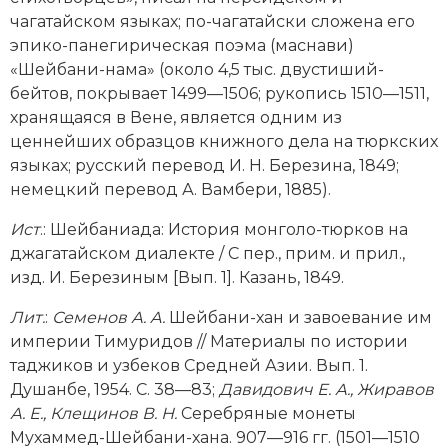
чагатайском языках; по-чагатайски сложена его
эпико-панегирическая поэма (маснави)
«Шейбани-нама» (около 4,5 тыс. двустиший-
бейтов, покрывает 1499—1506; рукопись 1510—1511,
хранящаяся в Вене, является одним из
ценнейших образцов книжного дела на тюркских
языках; русский перевод И. Н. Березина, 1849;
немецкий перевод А. Вамбери, 1885).
Ист
.: Шейбаниада: История монголо-тюрков на
джагатайском диалекте / С пер., прим. и прил.,
изд. И. Березиным [Вып. 1]. Казань, 1849.
Лит.
:
Семенов А. A.
Шейбани-хан и завоевание им
империи Тимуридов // Материалы по истории
таджиков и узбеков Средней Азии. Вып. 1.
Душанбе, 1954. С. 38—83;
Давидович Е. А., Жиравов
А. Е., Клещинов В. Н.
Серебряные монеты
Мухаммед-Шейбани-хана. 907—916 гг. (1501—1510