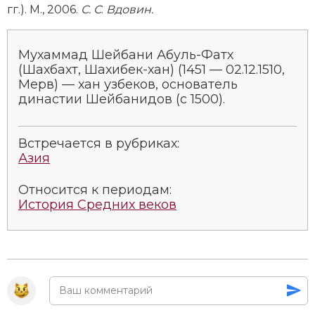
гг.). М., 2006.
С. С
.
Вдовин.
Мухaммад Шейбани Абyль-Фатх
(Шахбахт, Шахибек-хан) (1451 — 02.12.1510,
Мерв) — хан узбеков, основатель
династии Шейбанидов (с 1500).
Встречается в рубриках:
Азия
Относится к периодам:
История Средних веков