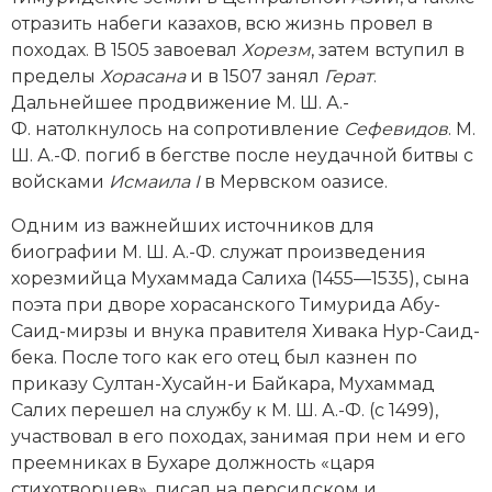
Социально-экономическая история
отразить набеги казахов, всю жизнь провел в
походах. В 1505 завоевал
Хорезм
, затем вступил в
Специальные исторические дисциплины
пределы
Хорасана
и в 1507 занял
Герат
.
Дальнейшее продвижение М. Ш. А.-
СССР
Ф. натолкнулось на сопротивление
Сефевидов
. М.
Ш. А.-Ф. погиб в бегстве после неудачной битвы с
Южная Америка
войсками
Исмаила I
в Мервском оазисе.
Одним из важнейших источников для
биографии М. Ш. А.-Ф. служат произведения
хорезмийца Мухаммада Салиха (1455—1535), сына
поэта при дворе хорасанского Тимурида Абу-
Саид-мирзы и внука правителя Хивака Нур-Саид-
бека. После того как его отец был казнен по
приказу Султан-Хусайн-и Байкара, Мухаммад
Салих перешел на службу к М. Ш. А.-Ф. (с 1499),
участвовал в его походах, занимая при нем и его
преемниках в Бухаре должность «царя
стихотворцев», писал на персидском и