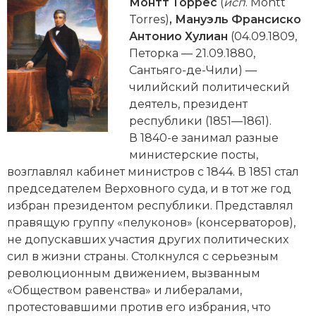
Новейшая история
Монтт Торрес
(
исп
. Montt
Генеалогия, геральдика
Torres)
,
Мануэль Франсиско
Государство и право
Антонио Хулиан
(04.09.1809,
Петорка — 21.09.1880,
Европа
Сантьяго-де-Чили) —
чилийский политический
Империи
деятель, президент
республики (1851—1861).
Историческая география и топонимика
В 1840-е занимал разные
министерские посты,
История материальной и духовной культуры
возглавлял кабинет министров с 1844. В 1851 стал
председателем Верховного суда, и в тот же год
История международных отношений
избран президентом республики. Представлял
История, философия, теория и методология
правящую группу «пелуконов» (консерваторов),
исторического знания
не допускавших участия других политических
сил в жизни страны. Столкнулся с серьезным
Итория международных отношений
революционным движением, вызванным
«Обществом равенства» и либералами,
Латинская Америка
протестовавшими против его избрания, что