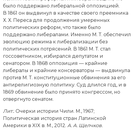
Социально-экономическая история
было поддержано либеральной оппозицией.
В 1861 он выдвинул в качестве своего преемника
Специальные исторические дисциплины
Х. Х. Переса для продолжения умеренных
политических реформ, что также было
СССР
поддержано либералами. Именно М. Т. обеспечил
эволюцию режима к либерализации без
Южная Америка
политических потрясений. В 1861 М. Т. стал
госсоветником, избирался депутатом и
сенатором. В 1868 оппозиция — крайние
либералы и крайние консерваторы — выдвинула
против М. Т. конституционные обвинения за его
антирелигиозную политику. Суд длился год, и в
1869 обвинение было принято конгрессом, но
отвергнуто сенатом.
Лит.
: Очерки истории Чили. М., 1967;
Политическая история стран Латинской
Америки в XIX в. М., 2012.
А. А. Щелчков.