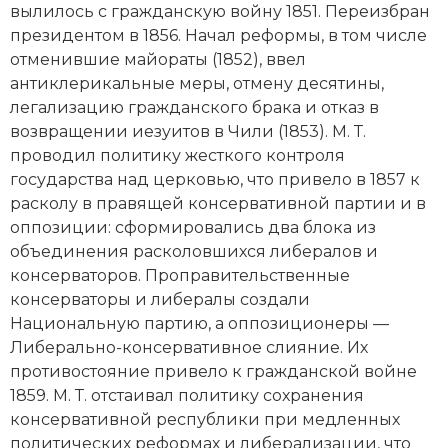
вылилось с гражданскую войну 1851. Переизбран
Новая история
президентом в 1856. Начал реформы, в том числе
отменившие майораты (1852), ввел
Новейшая история
антиклерикальные меры, отмену десятины,
легализацию гражданского брака и отказ в
Нумизматика
возвращении иезуитов в Чили (1853). М. Т.
Образование
проводил политику жесткого контроля
государства над церковью, что привело в 1857 к
Общественные объединения и организации
расколу в правящей консервативной партии и в
оппозиции: сформировались два блока из
Политическая история
объединения расколовшихся либералов и
консерваторов. Проправительственные
Революции и народные движения
консерваторы и либералы создали
Национальную партию, а оппозиционеры —
Религия и церковь
Либерально-консервативное слияние. Их
противостояние привело к гражданской войне
Россия
1859. М. Т. отстаивал политику сохранения
Северная Америка
консервативной республики при медленных
политических реформах и либерализации, что