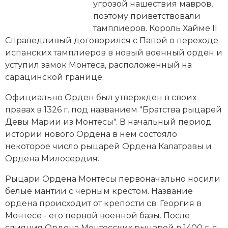
Новейшая история
Генеалогия, геральдика
угрозой нашествия мавров,
поэтому приветствовали
Государство и право
тамплиеров. Король
Хайме II
Справедливый
договорился с Папой о переходе
Европа
испанских тамплиеров в новый военный орден и
уступил замок Монтеса, расположенный на
Империи
сарацинской границе.
Историческая география и топонимика
Официально Орден был утвержден в своих
правах в 1326 г. под названием "Братства рыцарей
История материальной и духовной культуры
Девы Марии из Монтесы". В начальный период
истории нового Ордена в нем состояло
История международных отношений
некоторое число рыцарей Ордена Калатравы и
Ордена Милосердия.
История, философия, теория и методология
исторического знания
Рыцари Ордена Монтесы первоначально носили
белые мантии с черным крестом. Название
Итория международных отношений
ордена происходит от крепости св. Георгия в
Монтесе - его первой военной базы. После
Латинская Америка
слияния Ордена Монтесских рыцарей в 1400 г. с