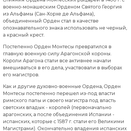
Новая история
военно-монашеским Орденом Святого Георгия
из Альфамы (Сан-Хорхе де Альфама),
Новейшая история
объединенный Орден стал в качестве
опознавательного знака использовать не черный,
Нумизматика
а красный крест.
Образование
Постепенно Орден Монтесы превратился в
главную военную силу Арагонской короны.
Общественные объединения и организации
Короли Арагона стали все активнее начали
вмешиваться в его дела, участвовали в выборах
Политическая история
его магистров.
Революции и народные движения
Как и другие духовно-военные Ордена, Орден
Монтесы постепенно перешел из-под власти
Религия и церковь
римского папы и своего магистра под власть
светских владык - королей (первоначально
Россия
арагонских, а после объединения Испании -
испанских, которые с 1587 г. стали его Великими
Северная Америка
Магистрами). Окончательно владения испанских