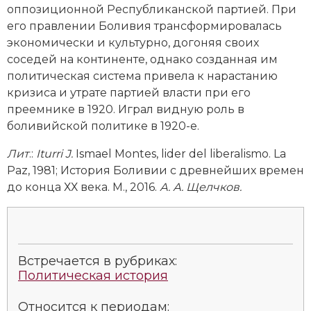
оппозиционной Республиканской партией. При
Новая история
его правлении Боливия трансформировалась
экономически и культурно, догоняя своих
Новейшая история
соседей на континенте, однако созданная им
политическая система привела к нарастанию
Нумизматика
кризиса и утрате партией власти при его
Образование
преемнике в 1920. Играл видную роль в
боливийской политике в 1920-е.
Общественные объединения и организации
Лит
.:
Iturri J.
Ismael Montes, lider del liberalismo. La
Политическая история
Paz, 1981; История Боливии с древнейших времен
до конца ХХ века. М., 2016.
А. А. Щелчков.
Революции и народные движения
Религия и церковь
Россия
Встречается в рубриках:
Политическая история
Северная Америка
Относится к периодам: