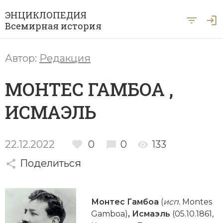
ЭНЦИКЛОПЕДИЯ
Всемирная история
Главная
Автор:
Редакция
Рубрики
МОНТЕС ГАМБОА ,
Периоды
Азия
ИСМАЭЛЬ
А … Я
Античность
Археология
Вход для экспертов
А
Б
В
Г
Д
Е
Ё
Ж
З
И
История Древнего мира
Африка
22.12.2022
0
0
133
Й
К
Л
М
Н
О
П
Р
С
Т
История Первобытного общества
Ближний Восток
Поделиться
У
Ф
Х
Ц
Ч
Ш
Щ
Ы
Э
История Средних веков
Византия
Ю
Я
Монтес Гамбоа
(
исп.
Montes
Новая история
Военная история
Gamboa)
, Исмаэль
(05.10.1861,