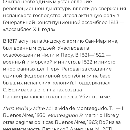
Считал необходимым установление
Новая история
революционной диктатуры вплоть до свержения
испанского господства. Играл активную роль в
Новейшая история
Генеральной конституционной ассамблее 1813 —
«Ассамблея XIII года».
Нумизматика
В 1817 вступил в Андскую армию Сан-Мартина,
Образование
был военным судьей. Участвовал в
освобождении Чили и Перу. В 1821—1822 —
Общественные объединения и организации
военный и морской министр, в 1822 министр
иностранных дел Перу. Ратовал за создание
Политическая история
единой федеративной республики на базе
бывших испанских колоний. Поддерживал
Революции и народные движения
С. Боливара в его планах созыва
Религия и церковь
Панамериканского конгресса. Убит в Лиме.
Лит
.
:
Vedia y Mitre M.
La vida de Monteagudo. T. I—III.
Россия
Buenos Aires, 1950;
Monteagudo B.
Martir o Libre y
Северная Америка
otras paginas politicas. Buenos Aires, 1965; Война за
независимость Латинской Америки. М., 2011.