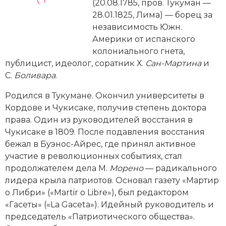
Новейшая история
(20.08.1785, пров. Тукуман —
Генеалогия, геральдика
28.01.1825, Лима) — борец за
Государство и право
независимость Южн.
Америки от испанского
Европа
колониального гнета,
публицист, идеолог, соратник Х.
Сан-Мартина
и
Империи
С.
Боливара
.
Историческая география и топонимика
Родился в Тукумане. Окончил университеты в
Кордове и Чукисаке, получив степень доктора
История материальной и духовной культуры
права. Один из руководителей восстания в
Чукисаке в 1809. После подавления восстания
История международных отношений
бежал в Буэнос-Айрес, где принял активное
участие в революционных событиях, стал
История, философия, теория и методология
продолжателем дела М.
Морено
— радикального
исторического знания
лидера крыла патриотов. Основал газету «Мартир
о Либри» («Martir o Libre»), был редакторoм
Итория международных отношений
«Гасеты» («La Gaсeta»). Идейный руководитель и
Латинская Америка
председатель «Патриотического общества».