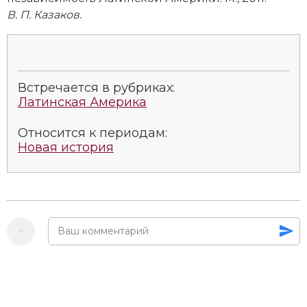
Социально-экономическая история
В. П. Казаков.
Специальные исторические дисциплины
СССР
Встречается в рубриках:
Южная Америка
Латинская Америка
Относится к периодам:
Новая история