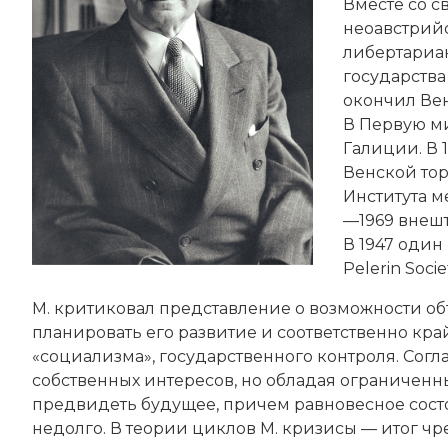
Вместе со с
неоавстрий
либертариан
государства
окончил Вен
В Первую м
Галиции. В 
Венской тор
Института м
—1969 внеш
В 1947 один
Pelerin Soc
М. критиковал представление о возможности об
планировать его развитие и соответственно кр
«социализма», государственного контроля. Согл
собственных интересов, но обладая ограниченн
предвидеть будущее, причем равновесное сос
недолго. В теории циклов М. кризисы — итог ч