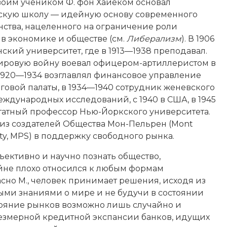
воим учеником Ф. фон Хайеком основал
скую школу — идейную основу современного
ства, нацеленного на ограничение роли
 в экономике и обществе (см.
Либерализм
). В 1906
ский университет, где в 1913—1938 преподавал.
ировую войну воевал офицером-артиллеристом в
1920—1934 возглавлял финансовое управление
говой палаты, в 1934—1940 сотрудник женевского
еждународных исследований, с 1940 в США, в 1945
татный профессор Нью-Йоркского университета.
 из создателей Общества Мон-Пельрен (Mont
iety, MPS) в поддержку свободного рынка.
ъективно и научно познать общество,
айне плохо относился к любым формам
асно М., человек принимает решения, исходя из
ыми знаниями о мире и не будучи в состоянии
тояние рынков возможно лишь случайно и
резмерной кредитной экспансии банков, идущих