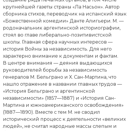
Социально-экономическая история
крупнейшей газеты страны «Ла Насьон». Автор
сборника стихов, переводчик на испанский язык
Специальные исторические дисциплины
«Божественной комедии» Данте Алигьери. М. —
родоначальник аргентинской историографии,
СССР
стоял во главе либерально-позитивистской
школы. Главная сфера научных интересов —
Южная Америка
история Войны за независимость. Для него
характерно внимание к документам и фактам.
В центре внимания — деяния выдающихся
руководителей борьбы за независимость
генералов М. Бельграно и Х. Сан-Мартина, что
нашло отражение в названии главных трудов —
«История Бельграно и аргентинской
независимости» (1857—1887) и «История Сан-
Мартина и южноамериканского освобождения»
(1887—1890). Вместе с тем М. не сводил
исторический процесс к деятельности «великих
людей», не считал народные массы слепым и