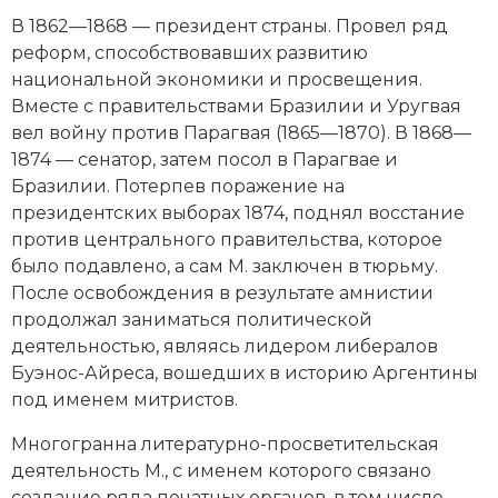
Новая история
В 1862—1868 — президент страны. Провел ряд
реформ, способствовавших развитию
Новейшая история
национальной экономики и просвещения.
Вместе с правительствами Бразилии и Уругвая
Нумизматика
вел войну против Парагвая (1865—1870). В 1868—
1874 — сенатор, затем посол в Парагвае и
Образование
Бразилии. Потерпев поражение на
президентских выборах 1874, поднял восстание
Общественные объединения и организации
против центрального правительства, которое
было подавлено, а сам М. заключен в тюрьму.
Политическая история
После освобождения в результате амнистии
Революции и народные движения
продолжал заниматься политической
деятельностью, являясь лидером либералов
Религия и церковь
Буэнос-Айреса, вошедших в историю Аргентины
под именем митристов.
Россия
Многогранна литературно-просветительская
Северная Америка
деятельность М., с именем которого связано
создание ряда печатных органов, в том числе