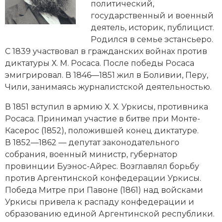
Новейшая история
Генеалогия, геральдика
политический,
государственный и военный
Государство и право
деятель, историк, публицист.
Родился в семье эстансьеро.
Европа
С 1839 участвовал в гражданских войнах против
диктатуры Х. М. Росаса. После победы Росаса
Империи
эмигрировал. В 1846—1851 жил в Боливии, Перу,
Чили, занимаясь журналистской деятельностью.
Историческая география и топонимика
В 1851 вступил в армию Х. Х. Уркисы, противника
История материальной и духовной культуры
Росаса. Принимал участие в битве при Монте-
Касерос (1852), положившей конец диктатуре.
История международных отношений
В 1852—1862 — депутат законодательного
собрания, военный министр, губернатор
История, философия, теория и методология
провинции Буэнос-Айрес. Возглавлял борьбу
исторического знания
против Аргентинской конфедерации Уркисы.
Итория международных отношений
Победа Митре при Павоне (1861) над войсками
Уркисы привела к распаду конфедерации и
Латинская Америка
образованию единой Аргентинской республики.