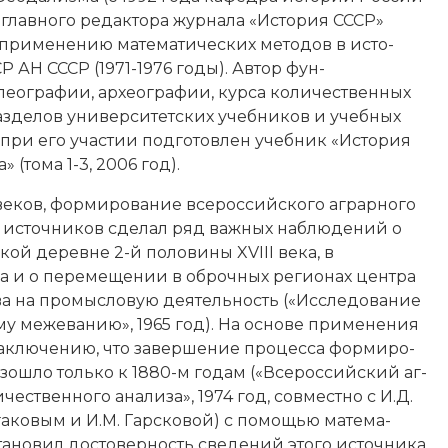
 главного ре­дак­то­ра журнала «Ис­то­рия СССР»
при­ме­не­нию ма­те­ма­тических ме­то­дов в ис­то­
ССР
АН СССР
(1971-1976 годы). Ав­тор фун­
о­гра­фии, ар­хео­гра­фии, кур­са ко­ли­че­ст­вен­ных
раз­де­лов уни­вер­си­тет­ских учеб­ни­ков и учеб­ных
ри его уча­стии под­го­тов­лен учеб­ник «Ис­то­рия
» (тома 1-3, 2006 год).
 веков, фор­ми­ро­ва­ние все­российского аг­рар­но­го
ва ис­точ­ни­ков сде­лал ряд важ­ных на­блю­де­ний о
ской де­рев­не 2-й половины XVIII века, в
ва и о пе­ре­ме­ще­нии в об­роч­ных ре­гио­нах цен­тра
­ва на про­мы­сло­вую дея­тель­ность («Ис­сле­до­ва­ние
­му ме­же­ва­нию», 1965 год). На ос­но­ве при­ме­не­ния
а­клю­че­нию, что за­вер­ше­ние про­цес­са фор­ми­ро­
о­изош­ло толь­ко к 1880-м годам («Все­рос­сий­ский аг­
­че­ст­вен­но­го ана­ли­за», 1974 год, совместно с
И.Д.
га­ко­вым и И.М. Гар­ско­вой) с по­мо­щью ма­те­ма­
а­но­вил дос­то­вер­ность све­де­ний это­го ис­точ­ни­ка