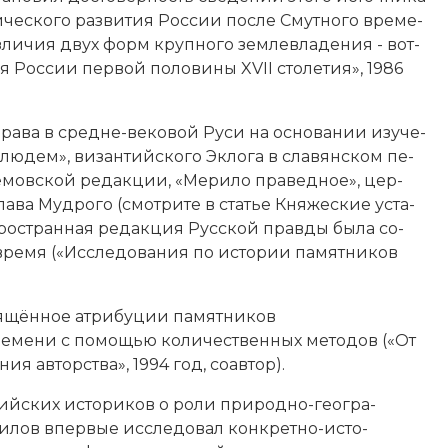
еского раз­ви­тия Рос­сии по­сле Смут­но­го вре­ме­
­ли­чия двух форм круп­но­го зем­ле­вла­де­ния - вот­
я Рос­сии пер­вой по­ло­ви­ны XVII сто­ле­тия», 1986
пра­ва в средне-вековой Ру­си на ос­но­ва­нии изу­че­
й лю­дем», ви­зантийского Эк­ло­га в славянском пе­
мов­ской ре­дак­ции, «Ме­ри­ло пра­вед­ное», цер­
сла­ва Муд­ро­го (смотрите в статье Кня­же­ские ус­та­
 Про­стран­ная ре­дак­ция Рус­ской прав­ды бы­ла со­
вре­мя («Ис­сле­до­ва­ния по ис­то­рии па­мят­ни­ков
я­щён­ное ат­ри­бу­ции па­мят­ни­ков
ме­ни с по­мо­щью ко­ли­че­ст­вен­ных ме­то­дов («От
ия ав­тор­ст­ва», 1994 год, со­ав­тор).
ийских ис­то­ри­ков о ро­ли при­род­но-гео­гра­
илов впер­вые ис­сле­до­вал кон­крет­но-ис­то­