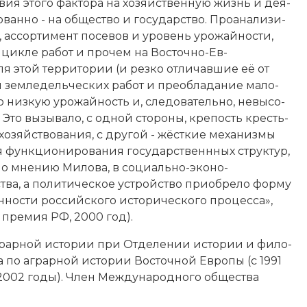
вия это­го фак­то­ра на хо­зяйственную жизнь и дея­
ван­но - на об­ще­ст­во и го­су­дар­ст­во. Про­ана­ли­зи­
 ас­сор­ти­мент по­се­вов и уро­вень уро­жай­но­сти,
м цик­ле ра­бот и прочем на Восточно-Ев­
ля этой тер­ри­то­рии (и рез­ко от­ли­чав­шие её от
зем­ле­дельческих ра­бот и пре­об­ла­да­ние ма­ло­
низ­кую уро­жай­ность и, сле­до­ва­тель­но, не­вы­со­
 Это вы­зы­ва­ло, с од­ной сто­ро­ны, кре­пость кре­сть­
­зяй­ст­во­ва­ния, с дру­гой - жё­ст­кие ме­ха­низ­мы
 для функ­цио­ни­ро­ва­ния государственнных струк­тур,
е, по мне­нию Милова, в со­ци­аль­но-эко­но­
ва, а по­ли­тическое уст­рой­ст­во при­об­ре­ло фор­му
­но­сти рос­сий­ско­го ис­тори­че­ско­го про­цес­са»,
я премия РФ, 2000 год).
рар­ной ис­то­рии при От­де­ле­нии ис­то­рии и фи­ло­
ма по аг­рар­ной ис­то­рии Восточной Ев­ро­пы (c 1991
1-2002 годы). Член Ме­ж­ду­народного общества