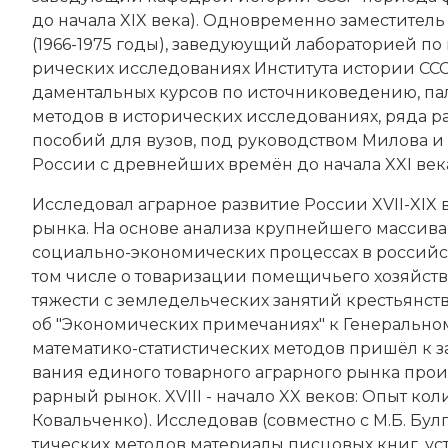
до начала XIX века). Од­но­вре­мен­но заместитель
(1966-1975 годы), заведуюущий ла­бо­ра­то­ри­ей по 
рических ис­сле­до­ва­ни­ях Института ис­то­рии С
даментальных кур­сов по ис­точ­ни­ко­ве­де­нию, па­ле
ме­то­дов в ис­то­рических ис­сле­до­ва­ни­ях, ря­да 
по­со­бий для ву­зов, под руководством Милова и п
Рос­сии с древ­ней­ших вре­мён до на­ча­ла XXI ве­ка
Ис­сле­до­вал аг­рар­ное раз­ви­тие Рос­сии XVII-XIX
рын­ка. На ос­но­ве ана­ли­за круп­ней­ше­го мас­си­
со­ци­аль­но-эко­но­мических про­цес­сах в россий
том числе о то­ва­ри­за­ции по­ме­щичь­е­го хо­зяй­ст­
тя­же­сти с зем­ле­дельческих за­ня­тий кре­сть­ян­ст
об "Эко­но­ми­че­ских при­ме­ча­ни­ях" к Ге­не­раль­но
ма­те­ма­ти­ко-ста­ти­стических ме­то­дов при­шёл к з
ва­ния еди­но­го то­вар­но­го аг­рар­но­го рын­ка пр
рар­ный ры­нок. XVIII - на­ча­ло XX веков: Опыт ко­ли
Ко­валь­чен­ко
). Ис­сле­до­вав (совместно с М.Б. Бул­
тических ме­то­дов ма­те­риа­лы пис­цо­вых книг, ус­т