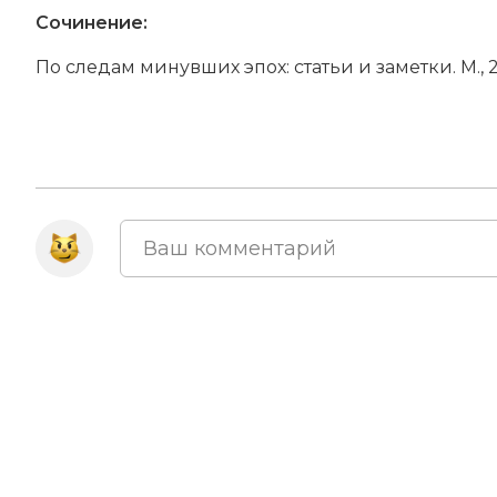
Сочинение:
По сле­дам ми­нув­ших эпох: ста­тьи и за­мет­ки. М., 