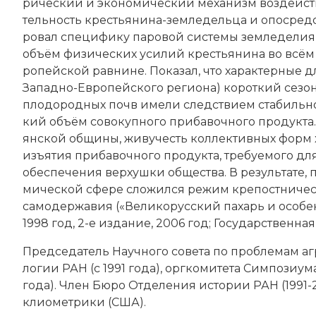
рический и эко­но­мический ме­ха­низм воз­дей­ст­
тель­ность кре­сть­я­ни­на-зем­ле­дель­ца и опо­сре­до­
ро­вал спе­ци­фи­ку па­ро­вой сис­те­мы зем­ле­де­лия,
объ­ём фи­зических уси­лий кре­сть­я­ни­на во всё
ропейской рав­ни­не. По­ка­зал, что ха­рак­тер­ные д
Западно-Ев­ропейского ре­гио­на) ко­рот­кий се­зон 
пло­до­род­ных почв име­ли след­ст­ви­ем ста­биль­но 
кий объ­ём со­во­куп­но­го при­ба­воч­но­го про­дук­та.
ян­ской об­щи­ны, жи­ву­честь кол­лек­тив­ных форм хо
изъ­я­тия при­ба­воч­но­го про­дук­та, тре­буе­мо­го
обес­пе­че­ния вер­хуш­ки об­ще­ст­ва. В ре­зуль­та­т
мической сфе­ре сло­жил­ся режим кре­по­ст­ни­че­ст­
са­мо­дер­жа­вия («Ве­ли­ко­рус­ский па­харь и осо­бен
1998 год, 2-е издание, 2006 год; Государственна
Председатель На­учного со­ве­та по про­бле­мам аг­
ло­гии РАН (c 1991 года), орг­ко­ми­те­та Сим­по­зиу­
года). Член Бю­ро От­де­ле­ния ис­то­рии РАН (199
клио­мет­ри­ки (США).