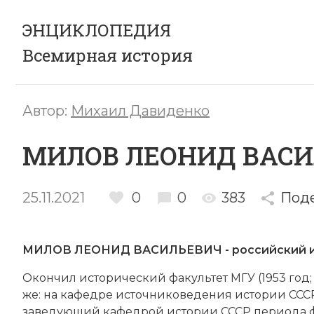
ЭНЦИКЛОПЕДИЯ
Всемирная история
Автор:
Михаил Давиденко
МИЛОВ ЛЕОНИД ВАС
25.11.2021
0
0
383
Под
МИЛОВ ЛЕОНИД ВАСИЛЬЕВИЧ - российский ис­т
Окон­чил ис­то­рический факультет МГУ (1953 год;
же: на ка­фед­ре ис­точ­ни­ко­ве­де­ния ис­то­рии С
заведующий ка­фед­рой исто­рии СССР пе­рио­да фео