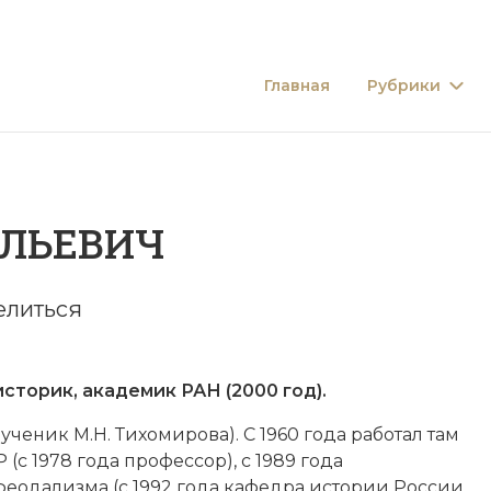
Главная
Рубрики
ИЛЬЕВИЧ
елиться
о­рик, академик РАН (2000 год).
 уче­ник
М.Н. Ти­хо­ми­ро­ва
). С 1960 года ра­бо­тал там
ССР (с 1978 года профессор), с 1989 года
­да­лиз­ма (с 1992 года ка­фед­ра ис­то­рии Рос­сии