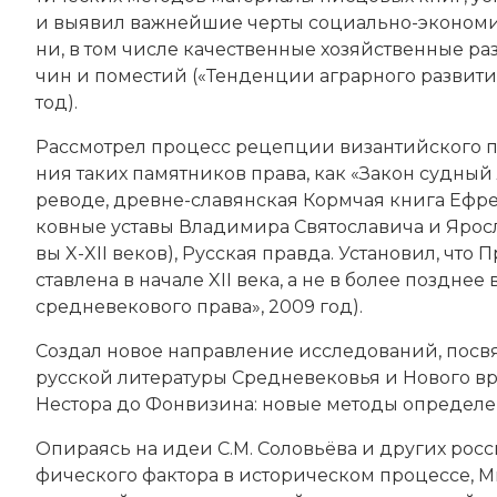
и вы­явил важ­ней­шие чер­ты cоци­ально-эко­но­мич
ни, в том числе ка­че­ст­вен­ные хо­зяйственные раз
чин и по­мес­тий («Тен­ден­ции аг­рар­но­го раз­ви­ти
тод).
Рас­смот­рел про­цесс ре­цеп­ции ви­зан­тий­ско­го 
ния та­ких па­мят­ни­ков пра­ва, как «За­кон суд­ны
ре­во­де, древне-славянская Корм­чая кни­га Еф­ре­
ков­ные ус­та­вы Вла­ди­ми­ра Свя­то­сла­ви­ча и Яро­
вы X-XII веков), Рус­ская прав­да. Ус­та­но­вил, что
став­ле­на в начале XII века, а не в бо­лее позд­нее 
сред­не­ве­ко­во­го пра­ва», 2009 год).
Соз­дал но­вое на­прав­ле­ние ис­сле­до­ва­ний, по­св
русской литературы Сред­не­ве­ко­вья и Но­во­го вре­
Не­сто­ра до Фон­ви­зи­на: но­вые ме­то­ды оп­ре­де­ле­н
Опи­ра­ясь на идеи С.М. Со­ловь­ё­ва и других росс
фического фак­то­ра в ис­то­рическом про­цес­се, М