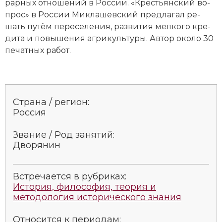
рар­ных от­но­ше­ний в Рос­сии. «Кре­сть­ян­ский во­
Социально-экономическая история
прос» в Рос­сии Миклашевский пред­ла­гал ре­
шать пу­тём пе­ре­се­ле­ния, раз­ви­тия мел­ко­го кре­
Специальные исторические дисциплины
ди­та и по­вы­ше­ния аг­ри­куль­ту­ры. Ав­тор около 30
пе­чат­ных ра­бот.
СССР
Южная Америка
Страна / регион:
Россия
Звание / Род занятий:
Дво­ря­нин
Встречается в рубриках:
История, философия, теория и
методология исторического знания
Относится к периодам: