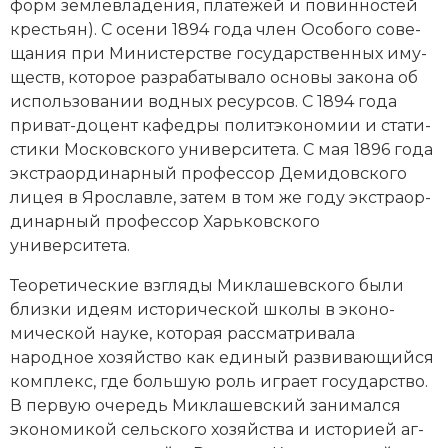
форм зем­ле­вла­де­ния, пла­те­жей и по­вин­но­стей
Новая история
кре­сть­ян). С осе­ни 1894 года член Осо­бо­го со­ве­
ща­ния при
Министерстве государственных иму­
Новейшая история
ществ
, ко­то­рое раз­ра­ба­ты­ва­ло ос­но­вы за­ко­на об
ис­поль­зо­ва­нии вод­ных ре­сур­сов. С 1894 года
Нумизматика
при­ват-до­цент ка­фед­ры по­лит­эко­но­мии и ста­ти­
сти­ки Мо­с­ков­ско­го университета. С мая 1896 года
Образование
экс­т­ра­ор­ди­нар­ный профессор Де­ми­дов­ско­го
ли­цея в Яро­слав­ле, за­тем в том же го­ду экс­т­ра­ор­
Общественные объединения и организации
ди­нар­ный профессор Харь­ков­ско­го
Политическая история
университета.
Тео­ре­тические взгля­ды Миклашевского бы­ли
Революции и народные движения
близ­ки иде­ям ис­то­рической шко­лы в эко­но­
Религия и церковь
мической нау­ке, ко­то­рая рас­смат­ри­ва­ла
народное хо­зяй­ст­во как еди­ный раз­ви­ваю­щий­ся
Россия
ком­плекс, где боль­шую роль иг­ра­ет го­су­дар­ство.
В пер­вую оче­редь Миклашевский за­ни­мал­ся
Северная Америка
эко­но­ми­кой сельского хозяйства и ис­то­ри­ей аг­