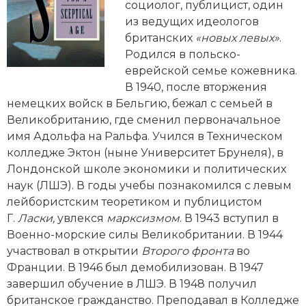
Новейшая история
Генеалогия, геральдика
социолог, публицист, один
из ведущих идеологов
Государство и право
британских
«новых левых»
.
Родился в польско-
Европа
еврейской семье кожевника.
В 1940, после вторжения
Империи
немецких войск в Бельгию, бежал с семьей в
Великобританию, где сменил первоначальное
Историческая география и топонимика
имя Адольфа на Ральфа. Учился в Техническом
колледже Эктон (ныне Университет Брунеля), в
История материальной и духовной культуры
Лондонской школе экономики и политических
История международных отношений
наук (ЛШЭ). В годы учебы познакомился с левым
лейбористским теоретиком и публицистом
История, философия, теория и методология
Г.
Ласки,
увлекся
марксизмом
. В 1943 вступил в
исторического знания
Военно-морские силы Великобритании. В 1944
участвовал в открытии
Второго фронта
во
Итория международных отношений
Франции. В 1946 был демобилизован. В 1947
завершил обучение в ЛШЭ. В 1948 получил
Латинская Америка
британское гражданство. Преподавал в Колледже