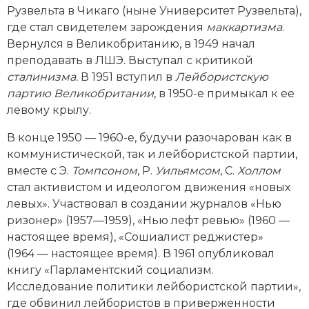
Рузвельта в Чикаго (ныне Университет Рузвельта),
Новая история
где стал свидетелем зарождения
маккартизма
.
Вернулся в Велико­британию, в 1949 начал
Новейшая история
преподавать в ЛШЭ. Выступал с критикой
Нумизматика
сталинизма.
В 1951 вступил в
Лейбористскую
партию Великобритании
, в 1950-е примыкал к ее
Образование
левому крылу.
Общественные объединения и организации
В конце 1950 — 1960-е, будучи разочарован как в
коммунистической, так и лейбористской партии,
Политическая история
вместе с Э.
Томпсоном
, Р.
Уильямсом
, С.
Холлом
стал активистом и идеологом движения «новых
Революции и народные движения
левых». Участвовал в создании журналов «Нью
ризонер» (1957—1959), «Нью лефт ревью» (1960 —
Религия и церковь
настоящее время), «Сошиалист реджистер»
(1964 — настоящее время). В 1961 опубликовал
Россия
книгу «Парламентский социализм.
Исследование политики лейбористской партии»,
Северная Америка
где обвинил лейбористов в приверженности