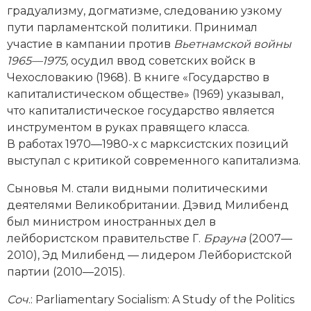
Социально-экономическая история
градуализму, догматизме, следованию узкому
пути парламентской политики. Принимал
Специальные исторические дисциплины
участие в кампании против
Вьетнамской войны
1965—1975,
осудил ввод советских войск в
СССР
Чехословакию (1968). В книге «Государство в
капиталистическом обществе» (1969) указывал,
Южная Америка
что капиталистическое государство является
инструментом в руках правящего класса.
В работах 1970—1980-х с марксистских позиций
выступал с критикой современного капитализма.
Сыновья М. стали видными политическими
деятелями Велико­британии.
Дэвид Милибенд
был министром иностранных дел в
лейбористском правительстве Г.
Брауна
(2007—
2010), Эд Милибенд — лидером Лейбористской
партии (2010—2015).
Соч
.: Parliamentary Socialism: A Study of the Politics