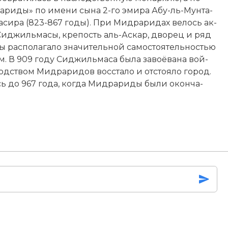
рариды» по име­ни сы­на 2-го эми­ра Абу-ль-Мун­та­
та­си­ра (823-867 годы). При Мидраридах ве­лось ак­
г Сид­жиль­ма­сы, кре­пость аль-Ас­кар, дво­рец и ряд
рас­по­ла­га­ло зна­чительной са­мо­стоя­тель­но­стью
. В 909 году Сид­жиль­ма­са бы­ла за­воё­ва­на вой­
водством Мидраридов вос­ста­ло и от­стоя­ло го­род.
сь до 967 года, ко­гда Мидрариды бы­ли окон­ча­