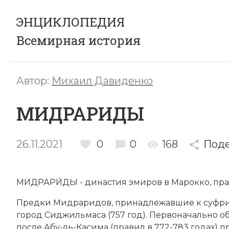
ЭНЦИКЛОПЕДИЯ
Всемирная история
Автор:
Михаил Давиденко
МИДРАРИДЫ
26.11.2021
0
0
168
Поде
МИДРАРИ́ДЫ - ди­на­стия эми­ров в
Ма­рок­ко
, пр
Пред­ки Мидраридов, при­над­ле­жав­шие к суф­рит­
город Сид­жиль­ма­са (757 год). Пер­во­на­чаль­но об
по­сле Абу-ль-Ка­си­ма (пра­вил в 772-783 годах) п