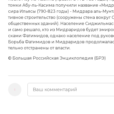
том­ки Абу-ль-Ка­си­ма по­лу­чи­ли название «Мид
си­ра Илья­сы (790-823 годы) - Мид­ра­ра аль-Мун­
тив­ное строи­тель­ст­во (со­ору­же­ны сте­на во­кру
об­щественных зда­ний). На­се­ле­ние Сид­жиль­ма­сы 
и са­мо ре­ша­ло, кто из Мидраридов бу­дет эми­ром
ска­ми Фа­ти­ми­дов, од­на­ко на­се­ле­ние под руко
Борь­ба Фа­ти­ми­дов и Мидраридов про­дол­жа­ла
тель­но от­стра­не­ны от вла­сти.
© Большая Российская Энциклопедия (БРЭ)