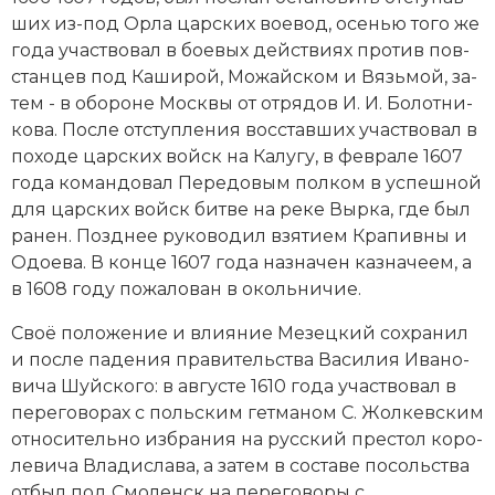
ших из-под Ор­ла цар­ских вое­вод, осе­нью то­го же
Новая история
го­да уча­ст­во­вал в бое­вых дей­ст­ви­ях про­тив пов­
Новейшая история
стан­цев под Ка­ши­рой, Мо­жай­ском и Вязь­мой, за­
тем - в обо­ро­не Мо­ск­вы от от­ря­дов И. И. Бо­лот­ни­
Нумизматика
ко­ва. По­сле от­сту­п­ле­ния вос­став­ших уча­ст­во­вал в
по­хо­де цар­ских войск на Ка­лу­гу, в феврале 1607
Образование
года ко­ман­до­вал Пе­ре­до­вым пол­ком в ус­пеш­ной
для цар­ских войск бит­ве на реке Выр­ка, где был
Общественные объединения и организации
ра­нен. Позд­нее ру­ко­во­дил взя­ти­ем Кра­пив­ны и
Одое­ва. В конце 1607 года на­зна­чен ка­зна­че­ем, а
Политическая история
в 1608 году по­жа­ло­ван в околь­ни­чие.
Революции и народные движения
Своё по­ло­же­ние и влия­ние Мезецкий со­хра­нил
и по­сле па­де­ния пра­витель­ст­ва Ва­си­лия Ива­но­
Религия и церковь
ви­ча Шуй­ско­го: в августе 1610 года уча­ст­во­вал в
пе­ре­го­во­рах с поль­ским гет­ма­ном С. Жол­кев­ским
Россия
от­но­си­тель­но из­бра­ния на русский пре­стол ко­ро­
Северная Америка
ле­ви­ча Вла­ди­сла­ва, а за­тем в со­ста­ве по­соль­ст­ва
от­был под Смо­ленск на пе­ре­го­во­ры с