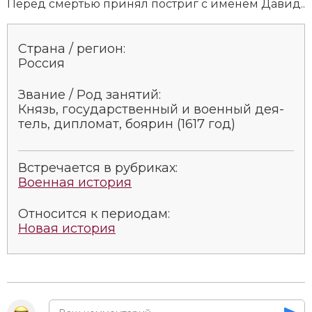
Пе­ред смер­тью при­нял по­стриг с име­нем Да­вид..
Страна / регион:
Россия
Звание / Род занятий:
Князь, государственный и во­енный дея­
тель, ди­пло­мат, боя­рин (1617 год)
Встречается в рубриках:
Военная история
Относится к периодам:
Новая история