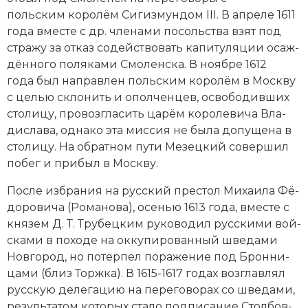
Социально-экономическая история
польским ко­ро­лём Си­гиз­мун­дом III. В апреле 1611
года вме­сте с др. чле­на­ми по­соль­ст­ва взят под
Специальные исторические дисциплины
стра­жу за от­каз со­дей­ст­во­вать ка­пи­ту­ля­ции
оса­ж­
дён­но­го по­ля­ка­ми Смо­лен­ска
. В но­ябре 1612
СССР
года был на­прав­лен польским ко­ро­лём в Мо­ск­ву
с це­лью скло­нить и опол­чен­цев, ос­во­бо­див­ших
Южная Америка
сто­ли­цу, про­воз­гла­сить ца­рём ко­ро­ле­ви­ча Вла­
ди­сла­ва, од­на­ко эта мис­сия не бы­ла до­пу­ще­на в
сто­ли­цу. На об­рат­ном пу­ти Мезецкий со­вер­шил
по­бег и при­был в Мо­ск­ву.
По­сле из­бра­ния на русский пре­стол Ми­хаи­ла Фё­
до­ро­ви­ча (Ро­ма­но­ва), осе­нью 1613 года, вме­сте с
князем Д. Т. Тру­бец­ким ру­ко­во­дил русскими вой­
ска­ми в по­хо­де на ок­ку­пи­ро­ван­ный шве­да­ми
Нов­го­род, но по­тер­пел по­ра­же­ние под Брон­ни­
ца­ми (близ Торж­ка). В 1615-1617 годах воз­глав­лял
русскую де­ле­га­цию на пе­ре­го­во­рах со шве­да­ми,
ре­зуль­та­том ко­то­рых ста­ло под­пи­са­ние Стол­бов­