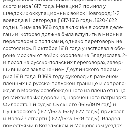
ско­го ми­ра 1617 года. Мезецкий при­нял у
шведских ок­ку­пационных войск Нов­го­род; 1-й
вое­во­да в Нов­го­ро­де (1617-1618 годы, 1620-1622
годы). В начале 1618 года вклю­чён в со­став де­ле­
га­ции, ко­то­рая долж­на бы­ла всту­пить в мир­ные
пе­ре­го­во­ры с по­ля­ка­ми, од­на­ко пе­ре­го­во­ры не
со­стоя­лись. В октябре 1618 года уча­ст­во­вал в обо­
ро­не Мо­ск­вы от войск ко­ро­ле­ви­ча Вла­ди­сла­ва. 2-
й по­сол на русско-польских пе­ре­го­во­рах, за­вер­
шив­ших­ся за­клю­че­ни­ем Де­улин­ско­го пе­ре­ми­
рия 1618 года. В 1619 году ру­ко­во­дил раз­ме­ном
плен­ных на русско-польской гра­ни­це и со­про­во­
ж­дал в Мо­ск­ву ос­во­бо­ж­дён­но­го из пле­на от­ца ца­
ря Ми­хаи­ла Фё­до­ро­ви­ча, на­ре­чён­но­го пат­ри­ар­ха
Фи­ла­ре­та. 1-й су­дья Сы­ск­но­го (1618/1819 год) и
Пуш­кар­ско­го (1622/1623-1626/1627 годы) при­ка­зов
и Но­вой чет­вер­ти (1622/1623-1628 годы). Вла­дел
по­ме­сть­я­ми в Ко­зель­ском и Ме­щов­ском уез­дах.