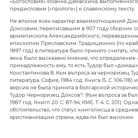
«Богословия» Иоанна Дамаскина, выполненного
предисловии («прологе») к славянскому тексту.
Не вполне ясен характер взаимоотношений Док
Доксовым, переписавшим в 907 году сборник сл
архиепископа
Александрийского, переведенный
епископом Преславским. Традиционно (по крайн
1897 год) в литературе было принято считать, ч
века. было высказано мнение, что определение «
принадлежность ему, то есть Тудор был «домашн
Константинова В. Към въпроса за черноризец Ту
литература. София, 1984 год. Книга 15. С. 106-118
версия не была принята в болгарской историчес
Тудор Черноризец Доксов?: (Към въпроса за бълг
1987 год. Книгп 20. С. 87-94; КМЕ. Т. 4. С. 201).
обстоятельство, что статус книгописца в средн
христианизации страны, едва ли был высоким.