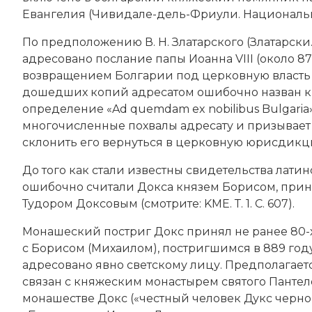
Евангелия (Чивидале-дель-Фриули. Национальный 
По предположению В. Н. Златарского (Златарски. 
адресовано послание
папы
Иоанна VIII (около 8
возвращением Болгарии под церковную власть К
дошедших копий адресатом ошибочно назван к
определение «Ad quemdam ex nobilibus Bulgaria
многочисленные похвалы адресату и призывает 
склонить его вернуться в церковную юрисдикц
До того как стали известны свидетельства лати
ошибочно считали Докса князем Борисом, пр
Тудором Доксовым (смотрите: KMЕ. Т. 1. С. 607).
Монашеский постриг Докс принял не ранее 80-х
с Борисом (Михаилом), постригшимся в 889 году
адресовано явно светскому лицу. Предполагает
связан с княжеским монастырем святого Пантел
монашестве Докс («честный человек Дукс черн