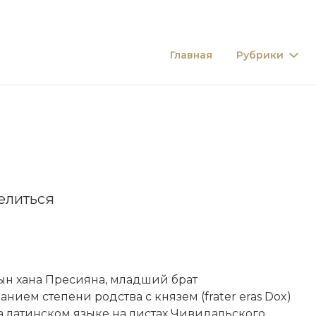
Главная
Рубрики
елиться
ын хана Пресияна, младший брат
анием степени родства с князем (frater eras Dox)
 латинском языке на листах Чивидальского