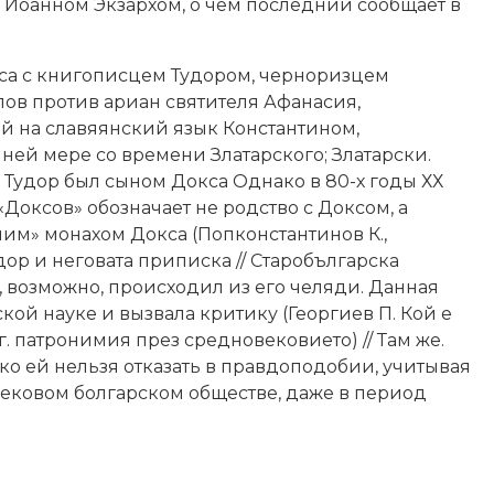
 Иоанном Экзархом, о чем последний сообщает в
са с книгописцем Тудором, черноризцем
ов против ариан святителя Афанасия,
 на славяянский язык Константином,
ей мере со времени Златарского; Златарски.
то Тудор был сыном Докса Однако в 80-х годы ХХ
Доксов» обозначает не родство с Доксом, а
им» монахом Докса (Попконстантинов К.,
дор и неговата приписка // Старобългарска
) и, возможно, происходил из его челяди. Данная
кой науке и вызвала критику (Георгиев П. Кой е
. патронимия през средновековието) // Там же.
 Однако ей нельзя отказать в правдоподобии, учитывая
евековом болгарском обществе, даже в период