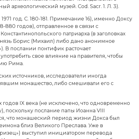
археологический музей. Cod. Sacr. 1. Л. 3).
1971 год. С. 180-181. Примечание 16), именно Доксу
78-880 годов), отправленное в связи с
онстантинопольского патриарха (в заголовках
нязь Борис (Михаил) либо дано анонимное
»). В послании понтифик расточает
употребить свое влияние на правителя, чтобы
ию Рима.
нских источников, исследователи иногда
инявшим
монашество
, либо смешивали его с
 годов IX века (не исключено, что одновременно
), поскольку послание папы Иоанна VIII
ся, что монашеский период жизни Докса был
еимона близ Великого Преслава. Уже в
оризец») выступил инициатором перевода