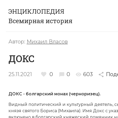
ЭНЦИКЛОПЕДИЯ
Всемирная история
Автор:
Михаил Власов
ДОКС
25.11.2021
0
0
603
Под
ДОКС - болгарский
монах
(черноризец).
Видный политический и культурный деятель, с
князя святого Бориса (Михаила). Имя Докс с указ
включено в болгарский княжеский помянник на