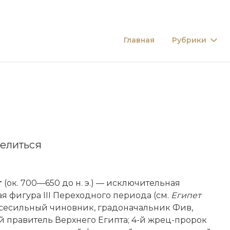
Главная
Рубрики
елиться
т
(ок. 700—650 до н. э.) — исключительная
я фигура III Переходного периода (см.
Египет
 Всесильный чиновник, градоначальник Фив,
 правитель Верхнего Египта; 4-й жрец-пророк