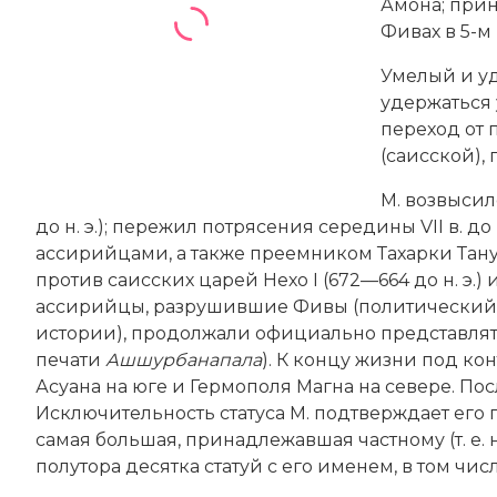
Амона; прин
Фивах в 5-м
Умелый и уд
удержаться
переход от 
(саисской),
М. возвыси
до н. э.); пережил потрясения середины VII в. до
ассирийцами, а также преемником Тахарки Танута
против саисских царей Нехо I (672—664 до н. э.) и
ассирийцы, разрушившие Фивы (политический 
истории), продолжали официально представлят
печати
Ашшурбанапала
). К концу жизни под ко
Асуана на юге и Гермополя Магна на севере. После
Исключительность статуса М. подтверждает его г
самая большая, принадлежавшая частному (т. е.
полутора десятка статуй с его именем, в том чи