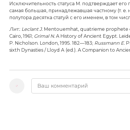
Исключительность статуса М. подтверждает его г
самая большая, принадлежавшая частному (т. е.
полутора десятка статуй с его именем, в том чи
Лит
.
:
Leclant J.
Mentouemhat, quatrieme prophete d’Am
Cairo, 1961;
Grimal N.
A History of Ancient Egypt. Leiden
P. Nicholson. London, 1995. 182—183;
Russmann E.
Pr
sixth Dynasties / Lloyd А (ed.). A Compa­nion to Anc