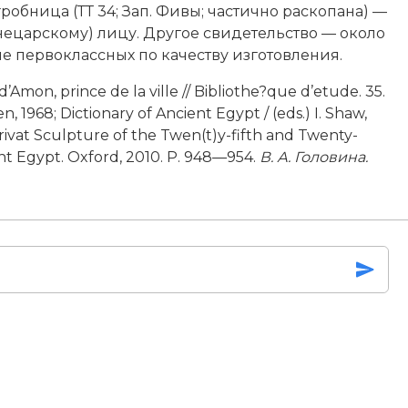
робница (ТТ 34; Зап. Фивы; частично раскопана) —
 нецарскому) лицу. Другое свидетельство — около
сле первоклассных по качеству изготовления.
on, prince de la ville // Bibliothe?que d’etude. 35.
, 1968; Dictio­nary of Ancient Egypt / (eds.) I. Shaw,
ivat Sculpture of the Twen(t)y-fifth and Twenty-
ient Egypt. Oxford, 2010. P. 948—954.
В
.
А
.
Головина
.