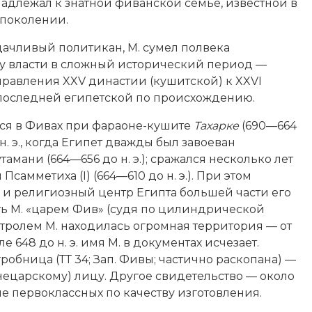
адлежал к знатной фиванской семье, известной в
 поколении.
ачливый политикан, М. сумел полвека
 у власти в сложный исторический период —
правления XXV династии (кушитской) к XXVI
 последней египетской по происхождению.
лся в Фивах при фараоне-кушите
Тахарке
(690—664
 н. э., когда Египет дважды был завоеван
мани (664—656 до н. э.); сражался несколько лет
 Псамметиха (I) (664—610 до н. э.). При этом
и религиозный центр Египта большей части его
ь М. «царем Фив» (судя по цилиндрической
нтролем М. находилась огромная территория — от
 648 до н. э. имя М. в документах исчезает.
робница (ТТ 34; Зап. Фивы; частично раскопана) —
 нецарскому) лицу. Другое свидетельство — около
сле первоклассных по качеству изготовления.