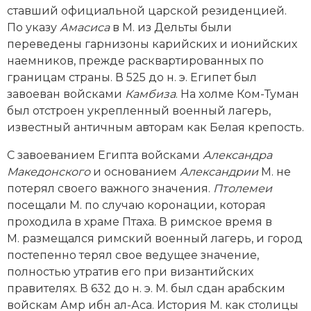
ставший официальной царской резиденцией.
По указу
Амасиса
в М. из Дельты были
переведены гарнизоны карийских и ионийских
наемников, прежде расквартированных по
границам страны. В 525 до н. э. Египет был
завоеван войсками
Камбиза
. На холме Ком-Туман
был отстроен укрепленный военный лагерь,
известный античным авторам как Белая крепость.
С завоеванием Египта войсками
Александра
Македонского
и основанием
Александрии
М. не
потерял своего важного значения.
Птолемеи
посещали М. по случаю коронации, которая
проходила в храме Птаха. В римское время в
М. размещался римский военный лагерь, и город
постепенно терял свое ведущее значение,
полностью утратив его при византийских
правителях. В 632 до н. э. М. был сдан арабским
войскам Амр ибн ал-Аса. История М. как столицы