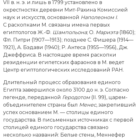
VII в. н. э. и лишь в 1799 установлено в
Новая история
окрестностях деревни Мит-Рахина Комиссией
наук и искусств, основанной
Наполеоном
I
.
Новейшая история
С раскопками М. связаны имена первых
египтологов Ж.-Ф.
Шампольона
; О.
Мариэта
(1860);
Нумизматика
Фл.
Питри
(1907—1913); позднее C. Фишера (1914—
1921), A. Бэдави (1940); Р. Антеса (1955—1956), Дж.
Образование
Джеффриса. В настоящее время раскопки
Общественные объединения и организации
резиденции египетских фараонов в М. ведет
Центр египтологических исследований РАН.
Политическая история
Длительный процесс образования единого
Революции и народные движения
Египта завершился около 3100 до н. э. Согласно
легенде, переданной
Геродотом
(II. 99), царем-
Религия и церковь
объединителем страны был
Менес
, закрепивший
успех основанием М. — столицы единого
Россия
государства. В письменных источниках с первой
столицей единого государства связано
Северная Америка
несколько названий: Белые стены, Меннефер