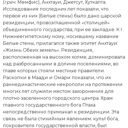
(
греч
. Мемфис), Анхтауи, Джетсут, Хуткапта.
Социально-экономическая история
Исследования последних лет показали, что
первое из них (Белые стены) было дано царской
Специальные исторические дисциплины
резиденции, провозглашенной «столицей»
СССР
объединенного государства, при ее закладке. К I
Нижне­египетскому ному, носившему название
Южная Америка
Белые стены, прилагался также эпитет Анхтауи:
«Жизнь Обеих земель». Резиденция,
расположенная на высоком холме, доминировала
над разбросанными в долине поселениями, во
главе которых стояли местные правители.
Раскопки в Маади и Омари показали, что их
раннединастические некрополи на протяжении
многих лет служили местом захоронения для
плотно заселенного городского центра. Храм
главного государственного бога Птаха
непосредственно примыкал к резиденции. Эта
связь не была стихийным явлением: культ бога,
покровителя государственной власти, был