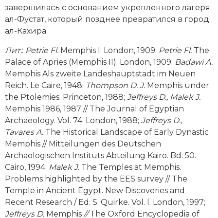
завершилась с основанием укрепленного лагеря
ал-Фустат, который позднее превратился в город
ал-Кахира.
Лит
.
:
Petrie
Fl
.
Memphis
I. London, 1909;
Petrie Fl.
The
Palace of Apries (Memphis II). London, 1909;
Badawi A.
Memphis Als zweite Landeshauptstadt im Neuen
Reich. Le Caire, 1948;
Thompson D. J.
Memphis under
the Ptolemies. Princeton, 1988;
Jeffreys D., Malek J.
Memphis 1986, 1987 // The Journal of Egyptian
Archaeology. Vol. 74. London, 1988;
Jeffreys D.,
Tavares A.
The Historical Landscape of Early Dynastic
Memphis // Mitteilungen des Deutschen
Archaologischen Instituts Abteilung Kairo. Bd. 50.
Cairo, 1994;
Malek J.
The Temples at Memphis.
Problems highlighted by the EES survey // The
Temple in Ancient Egypt. New Discoveries and
Recent Research / Ed. S. Quirke. Vol. l. London, 1997;
Jeffreys D.
Memphis
//
The Oxford Encyclopedia of