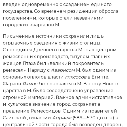
введен одновременно с созданием единого
государства. Со временем резиденция обросла
поселениями, которые стали названиями
городских кварталов М.
Письменные источники сохранили лишь
отрывочные сведения о жизни столицы.
С середины Древнего царства М. стал центром
ремесленных производств, титулом главных
жрецов Птаха был «великий покровитель
ремесел». Наряду с
Аварисом
М. был одним из
основных оплотов власти
гиксосов
в Египте.
Фараон
Яхмос
I
короновался в М. В эпоху Нового
царства в М. было сосредоточено управление
огромной империей. Важное административное
и культовое значение город сохраняет в
правление Рамессидов. Одним из правителей
Саисской династии
Априем
(589—570 до н. э.) в
центральной части города был возведен дворец,