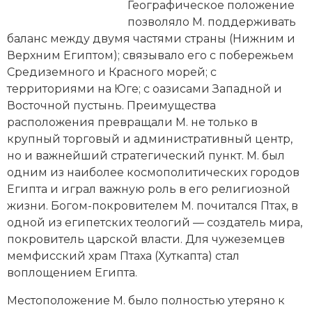
Новейшая история
Генеалогия, геральдика
Географическое положение
позволяло М. поддерживать
Государство и право
баланс между двумя частями страны (Нижним и
Верхним Египтом); связывало его с побережьем
Европа
Средиземного и Красного морей; с
территориями на Юге; с оазисами Западной и
Империи
Восточной пустынь. Преимущества
расположения пре­вращали М. не только в
Историческая география и топонимика
крупный торговый и административный центр,
но и важнейший стратегический пункт. М. был
История материальной и духовной культуры
одним из наиболее космополитических городов
История международных отношений
Египта и играл важную роль в его религиозной
жизни. Богом-покровителем М. почитался Птах, в
История, философия, теория и методология
одной из египетских теологий — создатель мира,
исторического знания
покровитель царской власти. Для чужеземцев
мемфисский храм Птаха (Хуткапта) стал
Итория международных отношений
воплощением Египта.
Латинская Америка
Местоположение М. было полностью утеряно к