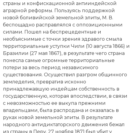
страны и конфискационной антииндейской
Новая история
аграрной реформы. Пользуясь поддержкой
новой боливийской земельной элиты, М. В.
Новейшая история
беспощадно расправлялся с оппозиционными
силами. Пошел на беспрецедентные и
Нумизматика
необъяснимые с точки зрения здравого смыла
Образование
территориальные уступки Чили (10 августа 1866) и
Бразилии (27 мая 1867), в результате чего страна
Общественные объединения и организации
понесла самые огромные территориальные
потери за весь период независимого
Политическая история
существования. Осуществил разгром общинного
земледелия, превратив исконно
Революции и народные движения
принадлежавшую индейцам собственность в
государственную, которая впоследствии, в связи
Религия и церковь
с невозможностью ее выкупа прежними
владельцами, была распродана и оказалась в
Россия
руках новой земельной элиты. В результате
Северная Америка
народного антидиктаторского движения бежал
из страны в Перу. 27 ноября 1871 был убит у