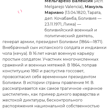
Новейшая история
Мельгарехо Валенсия
(
исп.
Генеалогия, геральдика
Melgarejo Valencia)
,
Мануэль
Государство и право
Мариано
(13.04.1820, Тарата,
деп. Кочабамба, Боливия —
Европа
23.11.1971, Лима) —
боливийский военный и
Империи
политический деятель,
генерал армии, президент Боливии (1864—1871).
Историческая география и топонимика
Внебрачный сын испанского солдата и индианки
чолa (кечуа). В 16 лет начал военную карьеру
История материальной и духовной культуры
простым солдатом. Участник многочисленных
сражений и военных мятежей. В 1864, поправ
История международных отношений
конституцию 1861 и распустив госсовет,
История, философия, теория и методология
провозгласил себя временным президентом
исторического знания
Боливии. В истории страны правление М. В.
рассматривается как самое трагичное «мрачное
Итория международных отношений
шестилетие», как пример дикого варварства и
жестокой диктатуры, бесконтрольного
Латинская Америка
распоряжения национальной собственностью