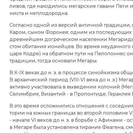
ли­вов, где на­хо­ди­лись ме­гар­ские га­ва­ни Пе­ги
ни­ста и не­пло­до­род­на.
Со­глас­но од­ной из вер­сий ан­тич­ной тра­ди­ци
Ка­ром, сы­ном Фо­ро­нея; од­ним из по­сле­дую­щих ц
древ­ней­шем дог­ре­че­ском на­се­ле­нии Ме­га­ри­ды 
стом оби­та­ния
ио­ний­цев
. Во вре­мя не­удач­но­го
ца­ре Код­ре) на об­рат­ном пу­ти на Пе­ло­пон­нес они
тра­ди­ции, то­гда ос­но­ва­ли Мегары.
В X-IX веках до н. э. в про­цес­се си­ной­киз­ма об­
В ар­ха­ический пе­ри­од (VIII-VI века до н. э.) Мег
ак­тив­но уча­ст­во­ва­ла в вы­ве­де­нии ко­ло­ний (Ме­
Се­лим­брия, Ви­зан­тий - в Про­пон­ти­де; Ге­рак­лея
В это вре­мя ос­лож­ни­лись от­но­ше­ния с со­сед­ни­
то­рии на южных гра­ни­цах во второй половине VIII
- начале VI веков до н. э. в борь­бе с Афи­на­ми - о
в Мегаре бы­ла ус­та­нов­ле­на ти­ра­ния Феа­ге­на, 