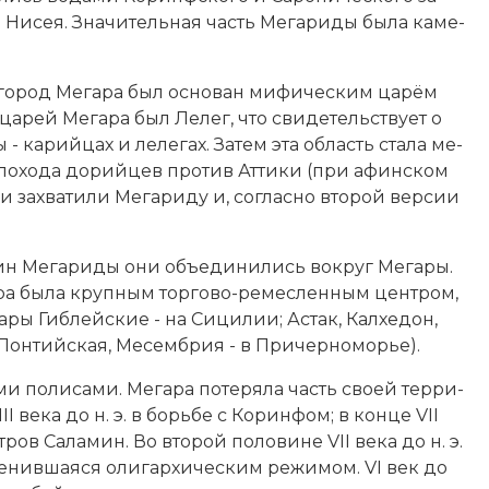
 и Ни­сея. Зна­чительная часть Ме­га­ри­ды бы­ла ка­ме­
и, го­род Мегара был ос­но­ван ми­фическим ца­рём
а­рей Мегара был Ле­лег, что сви­де­тель­ст­ву­ет о
- ка­рий­цах и ле­ле­гах. За­тем эта об­ласть ста­ла ме­
 по­хо­да до­рий­цев про­тив Ат­ти­ки (при афин­ском
 за­хва­ти­ли Ме­га­ри­ду и, со­глас­но вто­рой вер­сии
щин Ме­га­ри­ды они объ­е­ди­ни­лись во­круг Мегары.
ара бы­ла круп­ным тор­го­во-ре­мес­лен­ным цен­тром,
га­ры Гиб­лей­ские - на Си­ци­лии; Ас­так, Кал­хе­дон,
 Пон­тий­ская, Ме­сем­брия - в При­чер­но­мо­рье).
ми по­ли­са­ми. Мегара по­те­ря­ла часть сво­ей тер­ри­
 века до н. э. в борь­бе с
Ко­рин­фом
; в конце VII
стров Са­ла­мин. Во второй половине VII века до н. э.
сме­нив­шая­ся оли­гар­хическим ре­жи­мом. VI век до