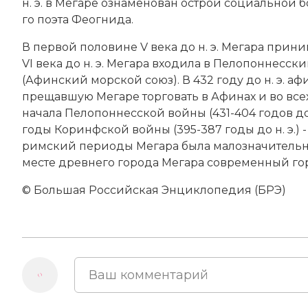
н. э. в Мегаре оз­на­ме­но­ван ост­рой со­ци­аль­ной б
го по­эта Фео­гни­да.
В первой половине V века до н. э. Мегара при­ни­ма
VI века до н. э. Мегара вхо­ди­ла в Пе­ло­пон­нес­ски
(Афин­ский мор­ской со­юз). В 432 году до н. э. афи­
пре­щав­шую Мегаре тор­го­вать в Афи­нах и во всех 
на­ча­ла
Пе­ло­пон­нес­ской вой­ны (431-404 годов до 
го­ды
Ко­ринф­ской вой­ны (395-387 годы до н. э.)
-
римский пе­рио­ды Мегара бы­ла ма­ло­зна­чительным 
мес­те древ­не­го города Мегара современный гор
© Большая Российская Энциклопедия (БРЭ)