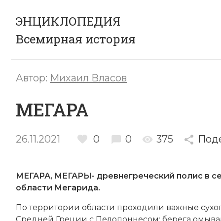
ЭНЦИКЛОПЕДИЯ
Всемирная история
Автор:
Михаил Власов
МЕГАРА
26.11.2021
0
0
375
Под
МЕГАРА, МЕГАРЫ-
древнегреческий
полис
в с
области Мегарида.
По тер­ри­то­рии об­лас­ти про­хо­ди­ли важ­ные су­хо­
Средней Гре­ции с Пе­ло­пон­не­сом; бе­рега омы­ва­л