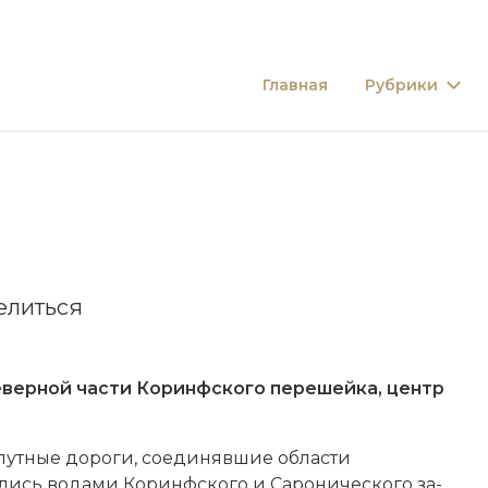
Главная
Рубрики
елиться
еверной части Коринфского перешейка, центр
пут­ные до­ро­ги, со­еди­няв­шие об­лас­ти
ись во­да­ми Ко­ринф­ско­го и Са­ро­ни­че­ско­го за­