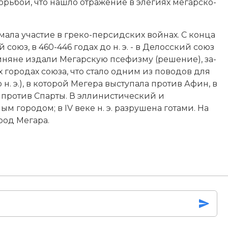
орь­бой, что на­шло от­ра­же­ние в эле­ги­ях ме­гар­ско­
­ла уча­стие в гре­ко-пер­сид­ских вой­нах. С конца
й со­юз, в 460-446 годах до н. э. - в Де­лос­ский со­юз
ня­не из­да­ли Ме­гар­скую псе­физ­му (ре­ше­ние), за­
го­ро­дах сою­за, что ста­ло од­ним из по­во­дов для
н. э.)
, в ко­то­рой Мегера вы­сту­па­ла про­тив Афин, в
 про­тив Спар­ты. В эл­ли­ни­стический и
го­ро­дом; в IV веке н. э. раз­ру­ше­на го­та­ми. На
од Ме­га­ра.