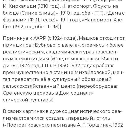
И. Кир­каль­ди (1910 год), «На­тюр­морт. Фрук­ты на
Новая история
блю­де (Си­ние сли­вы)» (1910 год, обе - ГТГ), «Да­ма с
Новейшая история
фа­за­на­ми (Ф. Я. Гес­се)» (1911 год), «На­тюр­морт. Хле­
бы» (1912 год, обе - ГРМ)].
Нумизматика
Примк­нув к АХРР (с 1924 года), Машков от­хо­дит от
Образование
прин­ци­пов «Буб­но­во­го ва­ле­та», стре­мясь к бо­лее
реа­ли­сти­че­ским, ака­де­ми­че­ски урав­но­ве­шен­
Общественные объединения и организации
ным ком­по­зи­ци­ям («Снедь мо­с­ков­ская. Мя­со и
дичь», 1924 год, ГТГ). В 1930-1937 годах ра­бо­тал
Политическая история
пре­имущественно в ста­ни­це Ми­хай­лов­ской, меч­
тая пре­вра­тить её в куль­тур­ный об­раз­цо­вый
Революции и народные движения
сельскохозяйственный центр (пе­ре­обо­ру­до­вал
Сре­тен­скую церковь в Дом со­циа­ли­
Религия и церковь
стической куль­ту­ры).
Россия
В сво­их кар­ти­нах в ду­хе со­циа­ли­сти­че­ско­го реа­
лиз­ма стре­мил­ся соз­дать «па­рад­ный» стиль
Северная Америка
(«Порт­рет крас­но­го пар­ти­за­на А. Г. Тор­ши­на», 1932