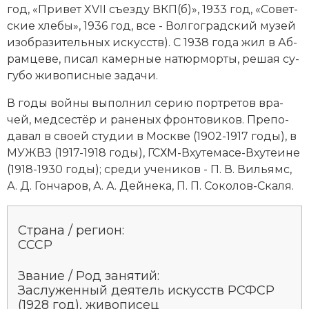
год, «При­вет XVII съез­ду ВКП(б)», 1933 год, «Со­вет­
Социально-экономическая история
ские хле­бы», 1936 год, все - Вол­го­град­ский му­зей
Специальные исторические дисциплины
изо­бра­зительных ис­кусств). С 1938 года жил в Аб­
рам­це­ве, пи­сал ка­мер­ные на­тюр­мор­ты, ре­шая су­
СССР
гу­бо жи­во­пис­ные за­да­чи.
Южная Америка
В го­ды вой­ны вы­пол­нил се­рию порт­ре­тов вра­
чей, мед­се­стёр и ра­не­ных фрон­то­ви­ков. Пре­по­
да­вал в сво­ей сту­дии в Мо­ск­ве (1902-1917 годы), в
МУЖВЗ (1917-1918 годы), ГСХМ-Вху­те­ма­се-Вху­теи­не
(1918-1930 годы); сре­ди уче­ни­ков - П. В. Виль­ямс,
А. Д. Гон­ча­ров,
А. А. Дей­не­ка
, П. П. Со­ко­лов-Ска­ля.
Страна / регион:
СССР
Звание / Род занятий:
Заслуженный де­ятель ис­кусств РСФСР
(1928 год), жи­во­пи­сец