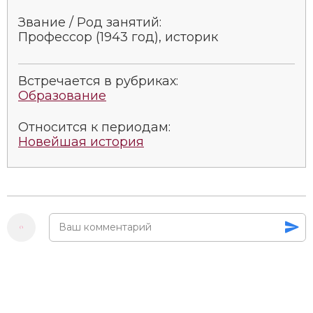
Социально-экономическая история
Звание / Род занятий:
Профессор (1943 год), историк
Специальные исторические дисциплины
СССР
Встречается в рубриках:
Образование
Южная Америка
Относится к периодам:
Новейшая история