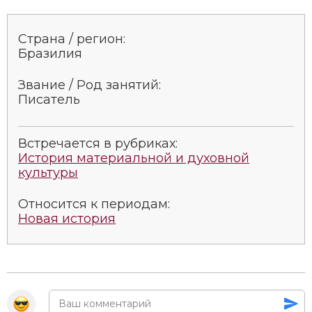
Социально-экономическая история
Страна / регион:
Специальные исторические дисциплины
Бразилия
СССР
Звание / Род занятий:
Писатель
Южная Америка
Встречается в рубриках:
История материальной и духовной
культуры
Относится к периодам:
Новая история