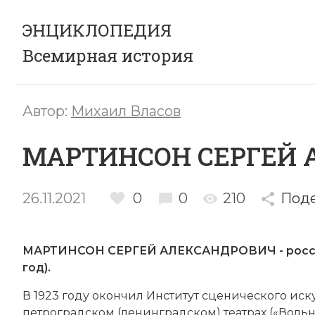
ЭНЦИКЛОПЕДИЯ
Всемирная история
Автор:
Михаил Власов
МАРТИНСОН СЕРГЕЙ 
26.11.2021
0
0
210
Под
МАРТИНСОН СЕРГЕЙ АЛЕКСАНДРОВИЧ - россий
год).
В 1923 году окон­чил Институт сце­нического искусс
пет­роградском (ле­нинградском) те­ат­рах («Воль­на