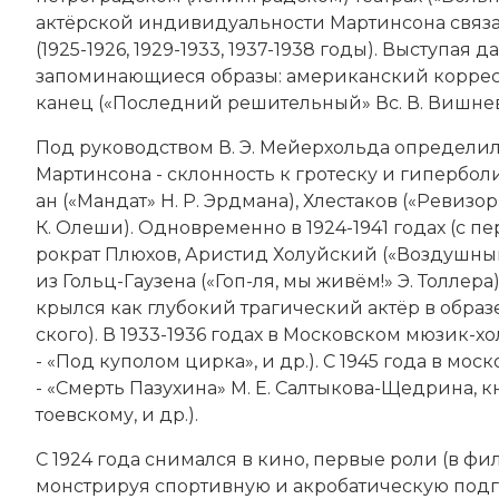
ак­тёр­ской ин­ди­ви­ду­аль­но­сти Мартинсона свя­за
(1925-1926, 1929-1933, 1937-1938 годы). Вы­сту­пая 
за­по­ми­наю­щие­ся об­ра­зы: американский кор­рес­по
ка­нец («По­след­ний ре­ши­тель­ный» Вс. В. Виш­нев­
Под руководством В. Э. Мей­ер­холь­да оп­ре­де­ли­
Мартинсона - склон­ность к гро­те­ску и ги­пер­бо­л
ан («Ман­дат» Н. Р. Эрд­ма­на), Хле­ста­ков («Ре­ви­зо
К. Оле­ши). Од­но­вре­мен­но в 1924-1941 годах (с пе
ро­крат Плю­хов, Ари­стид Хо­луй­ский («Воз­душ­ный
из Гольц-Гау­зе­на («Гоп-ля, мы жи­вём!» Э. Тол­ле­ра
крыл­ся как глу­бо­кий тра­гический ак­тёр в об­ра­з
ско­го
). В 1933-1936 годах в Московском мю­зик-хол­
- «Под ку­по­лом цир­ка», и др.). С 1945 года в моск
- «Смерть Па­зу­хи­на» М. Е. Сал­ты­ко­ва-Щед­ри­на,
то­ев­ско­му, и др.).
С 1924 года сни­мал­ся в ки­но, пер­вые ро­ли (в фи
мон­ст­ри­руя спор­тив­ную и ак­ро­ба­тическую под­го­