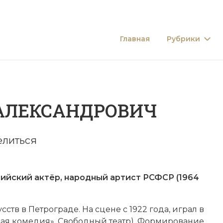
Главная
Рубрики
АЛЕКСАНДРОВИЧ
елиться
ский актёр, народный артист РСФСР (1964
тв в Пет­ро­гра­де. На сце­не с 1922 года, иг­рал в
я ко­ме­дия», Сво­бод­ный те­атр). Фор­ми­ро­ва­ние