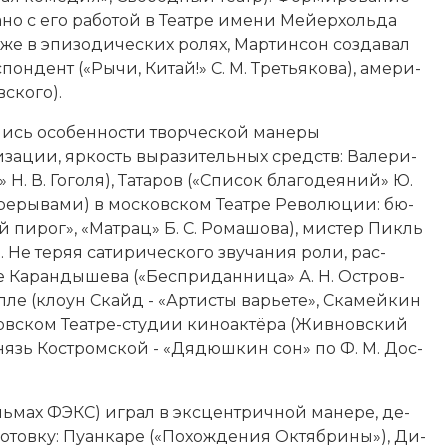
­но с его ра­бо­той в Те­ат­ре имени Мей­ер­холь­да
да­же в эпи­зо­дических ро­лях, Мартинсон соз­да­вал
н­дент («Ры­чи, Ки­тай!» С. М. Треть­я­ко­ва), аме­ри­
ско­го).
лись осо­бен­но­сти творческой ма­не­ры
и­за­ции, яр­кость вы­ра­зительных средств: Ва­ле­ри­
р»
Н. В. Го­го­ля
), Та­та­ров («Спи­сок бла­го­дея­ний» Ю.
­ре­ры­ва­ми) в московском Те­ат­ре Ре­во­лю­ции: бю­
 пи­рог», «Мат­рац» Б. С. Ро­ма­шо­ва), мис­тер Пикль
). Не те­ряя са­ти­рического зву­ча­ния ро­ли, рас­
е Ка­ран­ды­ше­ва («Бес­при­дан­ни­ца»
А. Н. Ост­ров­
ле (кло­ун Скайд - «Ар­ти­сты варь­е­те», Ска­мей­кин
овском Те­ат­ре-сту­дии ки­но­ак­тё­ра (Жив­нов­ский
 князь Ко­ст­ром­ской - «Дя­дюш­кин сон» по Ф. М. Дос­
ль­мах ФЭКС) иг­рал в экс­цен­тричной ма­не­ре, де­
тов­ку: Пу­ан­ка­ре («По­хо­ж­де­ния Ок­тяб­ри­ны»), Ди­