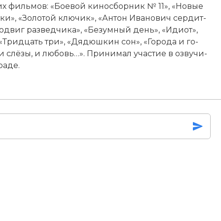
угих филь­мов: «Бое­вой ки­но­сбор­ник № 11», «Но­вые
­ки», «Зо­ло­той клю­чик», «Ан­тон Ива­но­вич сер­дит­
од­виг раз­вед­чи­ка», «Бе­зум­ный день», «Иди­от»,
, «Три­дцать три», «Дя­дюш­кин сон», «Го­ро­да и го­
и слё­зы, и лю­бовь…». При­ни­мал уча­стие в оз­ву­чи­
а­де.