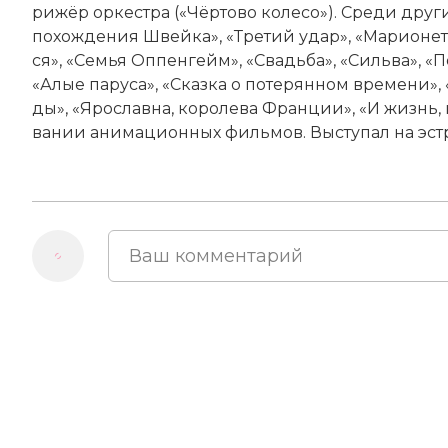
ри­жёр ор­ке­ст­ра («Чёр­то­во ко­ле­со»). Сре­ди др
по­хо­ж­де­ния Швей­ка», «Тре­тий удар», «Ма­рио­нет
ся», «Се­мья Оп­пен­гейм», «Свадь­ба», «Силь­ва», «П
«Алые па­ру­са», «Сказ­ка о по­те­рян­ном вре­ме­ни»
ды», «Яро­слав­на, ко­ро­ле­ва Фран­ции», «И жизнь, 
ва­нии ани­мационных филь­мов. Вы­сту­пал на эс­т­р