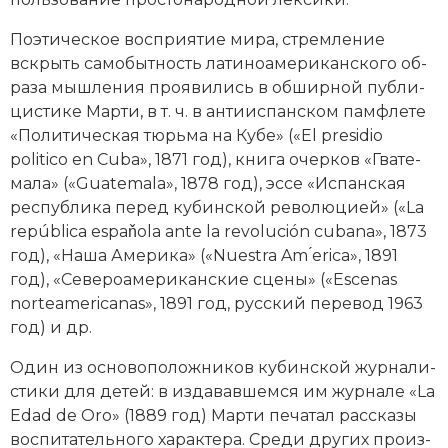
По­этическое вос­при­я­тие ми­ра, стрем­ле­ние
вскрыть са­мо­быт­ность латиноамериканского об­
раза мыш­ле­ния про­яви­лись в об­шир­ной пуб­ли­
ци­сти­ке Марти, в т. ч. в ан­тиис­пан­ском пам­фле­те
«По­ли­ти­че­ская тюрь­ма на Ку­бе» («El presidio
politico en Cuba», 1871 год), книга очер­ков «Гва­те­
ма­ла» («Guatemala», 1878 год), эс­се «Ис­пан­ская
рес­пуб­ли­ка пе­ред ку­бин­ской ре­во­лю­ци­ей» («La
república espaňola ante la revolución cubana», 1873
год), «На­ша Аме­ри­ка» («Nuestra Am ́erica», 1891
год), «Се­ве­ро­аме­ри­кан­ские сце­ны» («Escenas
norteamericanas», 1891 год, русский перевод 1963
год) и др.
Один из ос­но­во­по­лож­ни­ков ку­бинской жур­на­ли­
сти­ки для де­тей: в из­да­вав­шем­ся им журнале «La
Edad de Oro» (1889 год) Марти пе­ча­тал рас­ска­зы
вос­пи­тательного ха­рак­те­ра. Сре­ди других про­из­