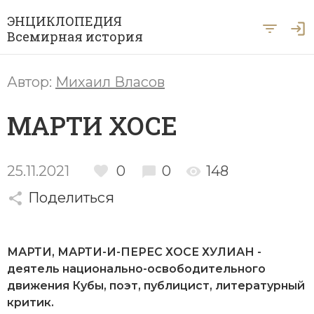
ЭНЦИКЛОПЕДИЯ
Всемирная история
Главная
Автор:
Михаил Власов
Рубрики
МАРТИ ХОСЕ
Периоды
Азия
А … Я
Античность
Археология
25.11.2021
0
0
148
Вход для экспертов
А
Б
В
Г
Д
Е
Ё
Ж
З
И
История Древнего мира
Африка
Поделиться
Й
К
Л
М
Н
О
П
Р
С
Т
История Первобытного общества
Ближний Восток
У
Ф
Х
Ц
Ч
Ш
Щ
Ы
Э
МАРТИ, МАРТИ-И-ПЕРЕС ХОСЕ ХУЛИАН -
История Средних веков
Византия
деятель национально-освободительного
Ю
Я
Новая история
движения Кубы, поэт,
публицист
, литературный
Военная история
критик.