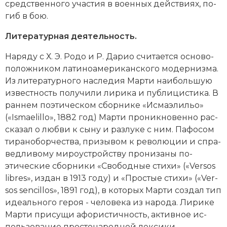
средственного уча­стия в во­енных дей­ст­ви­ях, по­
гиб в бою.
Литературная деятельность.
На­ря­ду с Х. Э. Ро­до и Р. Да­рио счи­та­ет­ся ос­но­во­
по­лож­ни­ком латиноамериканского
мо­дер­низ­ма
.
Из литературного на­сле­дия Марти наи­боль­шую
из­вест­ность по­лу­чи­ли ли­ри­ка и пуб­ли­ци­сти­ка. В
ран­нем по­этическом сборнике «Ис­ма­эли­льо»
(«Ismaelillo», 1882 год) Марти про­ник­но­вен­но рас­
ска­зал о люб­ви к сы­ну и раз­лу­ке с ним. Па­фо­сом
ти­ра­но­бор­че­ст­ва, при­зы­вом к ре­во­лю­ции и спра­
вед­ли­во­му ми­ро­уст­рой­ст­ву про­ни­за­ны по­
этические сборники «Сво­бод­ные сти­хи» («Versos
libres», издан в 1913 году) и «Про­стые сти­хи» («Ver­
sos sen­cillos», 1891 год), в ко­то­рых Марти соз­дал тип
иде­аль­но­го ге­роя - че­ло­ве­ка из на­ро­да. Ли­ри­ке
Марти при­су­щи афо­ри­стич­ность, ак­тив­ное ис­
поль­зо­ва­ние про­сто­на­род­ной лек­си­ки.