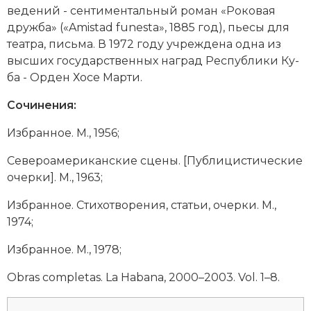
ве­де­ний - сен­ти­мен­таль­ный ро­ман «Ро­ко­вая
друж­ба» («Amistad funesta», 1885 год), пье­сы для
те­ат­ра, пись­ма. В 1972 году уч­ре­ж­де­на од­на из
выс­ших государственных на­град Рес­пуб­ли­ки Ку­
ба - Ор­ден Хо­се Мар­ти.
Сочинения:
Из­бран­ное. М., 1956;
Се­ве­ро­аме­ри­кан­ские сце­ны. [Пуб­ли­ци­сти­че­ские
очер­ки]. М., 1963;
Из­бран­ное. Сти­хо­тво­ре­ния, ста­тьи, очер­ки. М.,
1974;
Из­бран­ное. М., 1978;
Obras completas. La Habana, 2000–2003. Vol. 1–8.