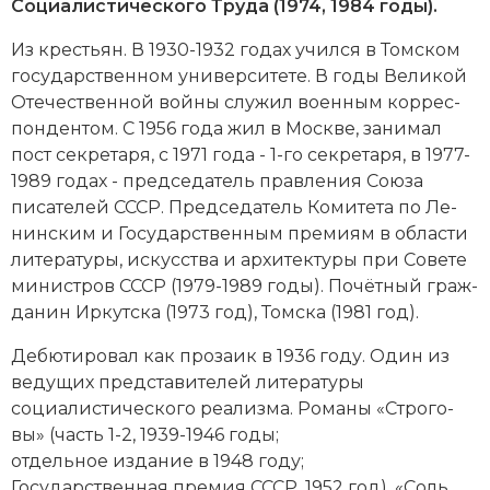
Новейшая история
Социалистического Тру­да
(1974, 1984 годы).
Генеалогия, геральдика
Из кре­сть­ян. В 1930-1932 годах учил­ся в Том­ском
Государство и право
государственном университете. В го­ды
Великой
Отечественной вой­ны
слу­жил во­енным кор­рес­
Европа
пон­ден­том. С 1956 года жил в Мо­с­к­ве, за­ни­мал
Империи
пост сек­ре­та­ря, c 1971 года - 1-го сек­ре­та­ря, в 1977-
1989 годах - председатель прав­ле­ния Союза
Историческая география и топонимика
писателей СССР. Председатель Комитета по Ле­
нин­ским и Государственным пре­ми­ям в об­лас­ти
История материальной и духовной культуры
литературы, искусства и ар­хи­тек­ту­ры при Совете
министров СССР (1979-1989 годы). По­чёт­ный гра­ж­
История международных отношений
да­нин Ир­кут­ска (1973 год), Том­ска (1981 год).
История, философия, теория и методология
Де­бю­ти­ро­вал как про­за­ик в 1936 году. Один из
исторического знания
ве­ду­щих пред­ста­ви­те­лей литературы
социалистического реа­лиз­ма
. Ро­ма­ны «Стро­го­
Итория международных отношений
вы» (часть 1-2, 1939-1946 годы;
отдельное издание в 1948 году;
Латинская Америка
Государственная премия СССР, 1952 год), «Соль