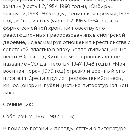
зем­ли» (часть 1-2, 1954-1960 годы), «Си­бирь»
Новая история
(часть 1-2, 1969-1973 годы; Ле­нин­ская премия, 1976
Новейшая история
год), «Отец и сын» (часть 1-2, 1963-1964 годы) в
фор­ме се­мей­ной хро­ни­ки по­ве­ст­ву­ют о
Нумизматика
революционных пре­об­ра­зо­ва­ни­ях в си­бир­ской
де­рев­не, идеа­ли­зи­руя от­но­ше­ния кре­сть­ян­ст­ва с
Образование
советской вла­стью в эпо­ху кол­лек­ти­ви­за­ции. По­
вес­ти «Ор­лы над Хин­га­ном» (пер­во­на­чаль­ное
Общественные объединения и организации
название «Сол­дат пе­хо­ты», 1947-1948 годы), «Моя
во­ен­ная по­ра» (1979 год) от­ра­зи­ли во­енный опыт
Политическая история
пи­са­те­ля. Сре­ди других про­изведений: пье­сы,
ки­но­сце­на­рии,
пуб­ли­ци­сти­ка
, литера­тур­ная кри­
Революции и народные движения
ти­ка.
Религия и церковь
Сочинения:
Россия
Собр. соч. М., 1981–1982. Т. 1–5;
Северная Америка
В по­ис­ках по­эзии и прав­ды: ста­тьи о ли­те­ра­ту­ре.