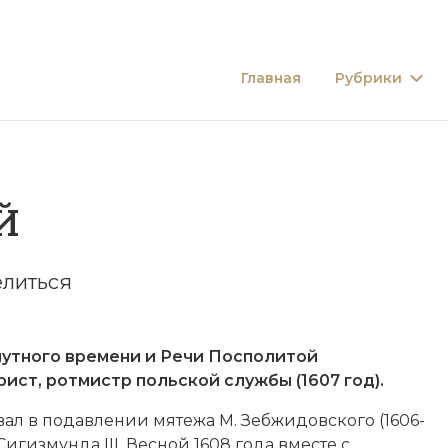
Главная
Рубрики
Й
литься
тного времени и Речи Посполитой
рист, ротмистр польской службы (1607 год).
вал в по­дав­ле­нии мя­те­жа М. Зеб­жи­дов­ско­го (1606-
и­гиз­мун­да III. Вес­ной 1608 года вме­сте с