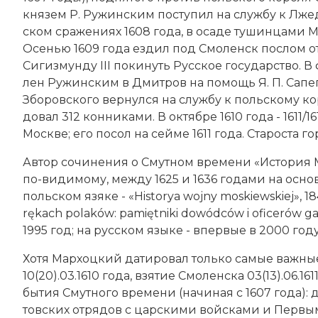
князем Р. Ру­жин­ским по­сту­пил на служ­бу к Лже­д
ском сра­же­ни­ях 1608 года, в оса­де ту­шин­ца­ми 
Осе­нью 1609 года ез­дил под Смо­ленск по­слом от 
Си­гиз­мун­ду III по­ки­нуть Русское государство. В
лен Ру­жин­ским в Дмит­ров на по­мощь Я. П. Са­пе­ге.
Збо­ров­ско­го вер­нул­ся на служ­бу к польскому ко
до­вал 312 кон­ни­ка­ми. В октябре 1610 года - 1611/
Мо­ск­ве; его по­сол на сей­ме 1611 года. Ста­рос­та г
Ав­тор сочи­не­ния о Смут­ном вре­ме­ни «Ис­то­рия Мо
по-ви­ди­мо­му, ме­ж­ду 1625 и 1636 годами на ос­н
польском язяке - «Historya wojny moskiew­skiej», 1
rękach polaków: pamiętniki do­wódców i oficerów 
1995 год; на русском языке - впер­вые в 2000 году
Хо­тя Мархоцкий да­ти­ро­вал толь­ко са­мые важ­ные
10(20).03.1610 года,
взя­тие Смо­лен­ска
03(13).06.161
бы­тия Смут­но­го вре­ме­ни (на­чи­ная с 1607 года):
товских от­ря­дов с цар­ски­ми вой­ска­ми и
Пер­вым