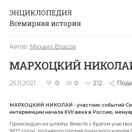
ЭНЦИКЛОПЕДИЯ
Всемирная история
Автор:
Михаил Власов
МАРХОЦКИЙ НИКОЛА
25.11.2021
0
0
212
Поде
МАРХОЦКИЙ НИКОЛАЙ - участник событий Сму
интервенции начала XVII века в Россию, мемуа
Про­ис­хо­дил из шлях­ты. Вме­сте с бра­том уча­ст­во­
1607 годы), под­ня­то­го про­тив польского ко­ро­ля С