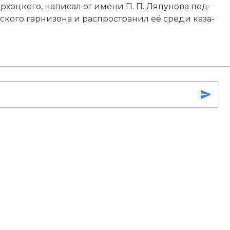
у Мархоцкого, на­пи­сал от име­ни
П. П. Ля­пу­но­ва
под­
ского гар­ни­зо­на и рас­про­стра­нил её сре­ди ка­за­