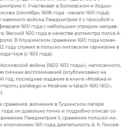
мит­рию II. Уча­ст­во­вал в Бол­хов­ском и Хо­дын­
Мо­сквы (сентябрь 1608 года - начало 1610 года).
на­ём­но­го вой­ска Лже­дмит­рия II с прось­бой к
 феврале 1610 года с не­боль­шим от­ря­дом на­прав­
 Вес­ной 1610 года в ка­че­ст­ве рот­ми­ст­ра пол­ка А.
­ро­лю. В Клу­шин­ском сра­же­нии 1610 года ко­ман­
1612 году слу­жил в поль­ско-ли­товском гар­ни­зо­не в
орода Чхув (с 1613 года).
­с­ков­ской вой­ны (1602-1612 годы)», на­пи­сан­но­го,
о­ве лич­ных вос­по­ми­на­ний (опубликовано на
841 год, по­след­нее издание в книге «Mo­sk­wa w
garnizonu polskiego w Moskwie w latach 1610-1612»,
).
 сра­же­ния, вол­не­ния в Ту­шин­ском ла­ге­ре
1 года, он до­воль­но точ­но и под­роб­но опи­сал со­
 дви­же­ние Лже­дмит­рия II, сра­же­ния поль­ско-ли­
 опол­че­ни­ем 1611 года
, дея­тель­ность А. К. Гон­сев­