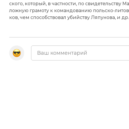
ско­го, ко­то­рый, в ча­ст­но­сти, по сви­де­тель­ст­в
лож­ную гра­мо­ту к ко­ман­до­ва­нию поль­ско-ли­тов
ков, чем спо­соб­ст­во­вал убий­ст­ву Ля­пу­но­ва, и др.