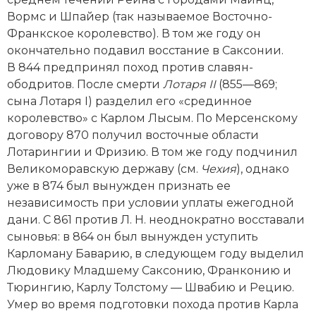
Социально-экономическая история
Вормс и Шпайер (так называемое Восточно-
Франкское королевство). В том же году он
Специальные исторические дисциплины
окончательно подавил восстание в Саксонии.
В 844 предпринял поход против славян-
СССР
ободритов. После смерти
Лотаря II
(855—869;
сына Лотаря I) разделил его «срединное
Южная Америка
королевство» с Карлом Лысым. По Мерсенскому
договору 870 получил восточные области
Лотарингии и Фризию. В том же году подчинил
Великоморавскую державу (см.
Чехия
), однако
уже в 874 был вынужден признать ее
независимость при условии уплаты ежегодной
дани. С 861 против Л. Н. неоднократно восставали
сыновья: в 864 он был вынужден уступить
Карломану Баварию, в следующем году выделил
Людовику Младшему Саксонию, Франконию и
Тюрингию, Карлу Толстому — Швабию и Рецию.
Умер во время подготовки похода против Карла