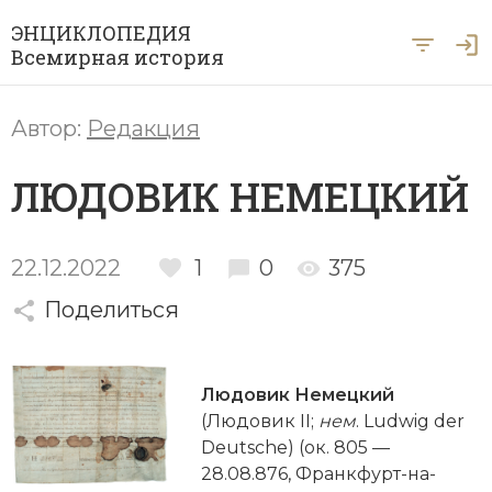
ЭНЦИКЛОПЕДИЯ
Всемирная история
Главная
Автор:
Редакция
Рубрики
ЛЮДОВИК НЕМЕЦКИЙ
Периоды
Азия
А … Я
Античность
Археология
22.12.2022
1
0
375
Вход для экспертов
А
Б
В
Г
Д
Е
Ё
Ж
З
И
История Древнего мира
Африка
Поделиться
Й
К
Л
М
Н
О
П
Р
С
Т
История Первобытного общества
Ближний Восток
У
Ф
Х
Ц
Ч
Ш
Щ
Ы
Э
Людовик Немецкий
История Средних веков
Византия
(Людовик II;
нем
. Ludwig der
Ю
Я
Новая история
Deutsche) (ок. 805 —
Военная история
28.08.876, Франкфурт-на-