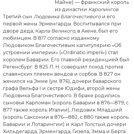
Новейшая история
Генеалогия, геральдика
Майне) — франкский король
из династии
Каролингов
.
Государство и право
Третий сын
Людовика Благочестивого
и его
первой жены Эрменгарды. Воспитывался при
Европа
дворе деда,
Карла Великого
, в Ахене, был его
любимцем. В 817 согласно изданному
Империи
Людовиком Благочестивым капитулярию «Об
устроении империи» («Ordinatio imperii») стал
Историческая география и топонимика
королем Баварии. Его главной резиденцией был
Регенсбург. В 825 Л. Н. совершил поход против
История материальной и духовной культуры
славянских племен вендов и сорбов. В 827 он
История международных отношений
женился на Эмме (ум. 876), дочери баварского
графа Вельфа I и сестре Юдифи, второй жены
История, философия, теория и методология
Людовика Благочестивого. В браке родились
исторического знания
сыновья Карломан (король Баварии в 876—879, с
877 также король Италии), Людовик Младший
Итория международных отношений
(король Саксонии в 876—882, с 880 также король
Баварии и Лотарингии) и
Карл Толстый
, дочери
Латинская Америка
Хильдегарда, Эрменгарда, Гизела, Эмма и Берта.