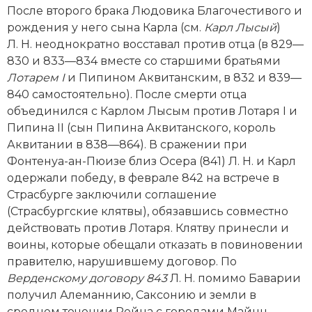
После второго брака Людовика Благочестивого и
Новая история
рождения у него сына Карла (см.
Карл Лысый
)
Л. Н. неоднократно восставал против отца (в 829—
Новейшая история
830 и 833—834 вместе со старшими братьями
Нумизматика
Лотарем
I
и Пипином Аквитанским, в 832 и 839—
840 самостоятельно). После смерти отца
Образование
объединился с Карлом Лысым против Лотаря I и
Пипина II (сын Пипина Аквитанского, король
Общественные объединения и организации
Аквитании в 838—864). В сражении при
Фонтенуа-ан-Пюизе близ Осера (841) Л. Н. и Карл
Политическая история
одержали победу, в феврале 842 на встрече в
Страсбурге заключили соглашение
Революции и народные движения
(Страсбургские клятвы), обязавшись совместно
действовать против Лотаря. Клятву принесли и
Религия и церковь
воины, которые обещали отказать в повиновении
Россия
правителю, нарушившему договор. По
Верденскому договору 843
Л. Н. помимо Баварии
Северная Америка
получил Алеманнию, Саксонию и земли в
среднем течении Рейна с городами Майнц,