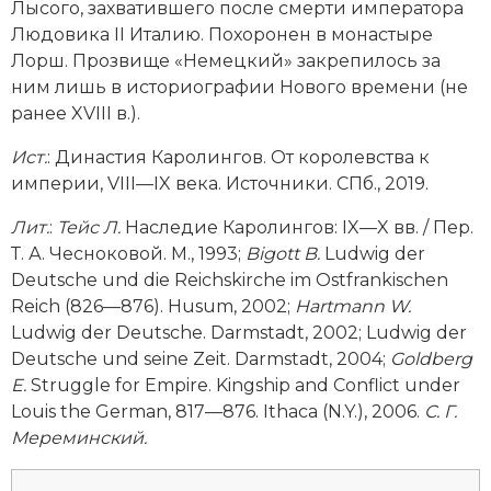
Лысого, захватившего после смерти императора
Людовика II Италию. Похоронен в монастыре
Лорш. Прозвище «Немецкий» закрепилось за
ним лишь в историографии Нового времени (не
ранее XVIII в.).
Ист.
: Династия Каролингов. От королевства к
империи, VIII—IX века. Источники. СПб., 2019.
Лит.
:
Тейс Л.
Наследие Каролингов: IX—X вв. / Пер.
Т. А. Чесноковой. М., 1993;
Bigott B.
Ludwig der
Deutsche und die Reichskirche im Ostfrankischen
Reich (826—876). Husum, 2002;
Hartmann W.
Ludwig der Deutsche. Darmstadt, 2002; Ludwig der
Deutsche und seine Zeit. Darmstadt, 2004;
Goldberg
E.
Struggle for Empire. Kingship and Conflict under
Louis the German, 817—876. Ithaca (N.Y.), 2006.
С. Г.
Мереминский.