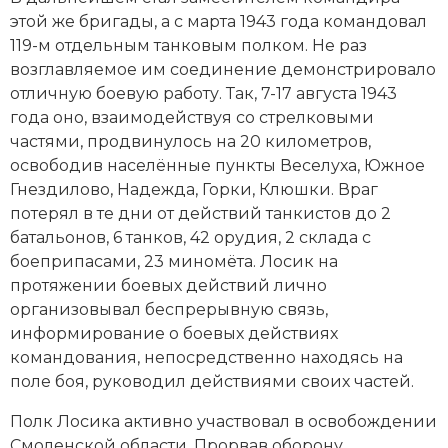
Социально-экономическая история
этой же бригады, а с марта 1943 года командовал
119-м отдельным танковым полком. Не раз
Специальные исторические дисциплины
возглавляемое им соединение демонстрировало
отличную боевую работу. Так, 7-17 августа 1943
СССР
года оно, взаимодействуя со стрелковыми
частями, продвинулось на 20 километров,
Южная Америка
освободив населённые пункты Веселуха, Южное
Гнездилово, Надежда, Горки, Клюшки. Враг
потерял в те дни от действий танкистов до 2
батальонов, 6 танков, 42 орудия, 2 склада с
боеприпасами, 23 миномёта. Лосик на
протяжении боевых действий лично
организовывал беспрерывную связь,
информирование о боевых действиях
командования, непосредственно находясь на
поле боя, руководил действиями своих частей.
Полк Лосика активно участвовал в
освобождении
Смоленской области
. Прорвав оборону