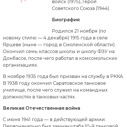
Новейшая история
войск (1975), Герой
Генеалогия, геральдика
Советского Союза (1944).
Государство и право
Биография
Европа
Родился 21 ноября (по
новому стилю — 4 декабря) 1915 года в селе
Империи
Ярцеве (ныне — город в Смоленской области).
Окончил семь классов школы и школу ФЗУ на
Историческая география и топонимика
Донбассе, после чего работал в комсомольских
История материальной и духовной культуры
организациях.
В ноябре 1935 года был призван на службу в РККА.
История международных отношений
В 1938 году окончил Саратовское танковое
История, философия, теория и методология
училище, после чего служил на командных
исторического знания
должностях в танковых частях.
Великая Отечественная война
Итория международных отношений
С июня 1941 года — в действующей армии.
Латинская Америка
Первоначально был замначштаба 10-й танковой