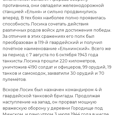
противника, они овладели железнодорожной
станцией «Ельня» и сильно продвинулись
вперёд. В тех боях наиболее полно проявилась
способность Лосика сочетать действия
различных родов войск для достижения победы.
За отличия в этих сражениях его полк был
преобразован в 119-й гвардейский и получил
почётное наименование «Ельнинский». Всего же
за период с 7 августа по 6 октября 1943 года
танкисты Лосика прошли 220 километров,
уничтожив 4190 солдат и офицеров, 99 орудий, 19
танков и самоходок, захватили 30 орудий и 70
пулемётов.
Вскоре Лосик был назначен командиром 4-й
гвардейской танковой бригады. Продолжая
наступление на запад, он прорвал мощную
вражескую оборону у деревни Городище под
Минском, и рано утром 3 июля 1944 года в числе