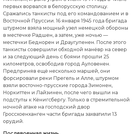
первых ворвался в белорусскую столицу.
Сражались танкисты под его командованием и в
Восточной Пруссии. 16 января 1945 года бригада
штурмом взяла мощный узел немецкой обороны
в местечке Радшен, а затем, уже ночью —
местечки Беднорен и Драугупенен. После этого
танкисты совершили обходной манёвр на север
и за следующий день с боями прошли 25
километров, освободив город Ауловенен.
Предприняв ещё несколько маршей, они
форсировали реки Прегель и Алле, штурмом
взяли восточно-прусские города Зимонен,
Норкиттен и Лайзинен, после чего вышли на
подступы к Кёнигсбергу. Только в стремительной
ночной атаке на господский двор
Гроссхоенханген части бригады захватили 13
орудий.
Послевоенная жизнь