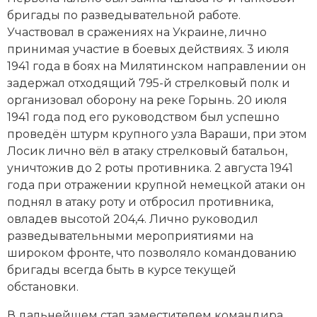
бригады по разведывательной работе.
Новая история
Участвовал в сражениях на Украине, лично
Новейшая история
принимая участие в боевых действиях. 3 июля
1941 года в боях на Милятинском направлении он
Нумизматика
задержал отходящий 795-й стрелковый полк и
организовал оборону на реке Горынь. 20 июля
Образование
1941 года под его руководством был успешно
проведён штурм крупного узла Вараши, при этом
Общественные объединения и организации
Лосик лично вёл в атаку стрелковый батальон,
уничтожив до 2 роты противника. 2 августа 1941
Политическая история
года при отражении крупной немецкой атаки он
поднял в атаку роту и отбросил противника,
Революции и народные движения
овладев высотой 204,4. Лично руководил
Религия и церковь
разведывательными мероприятиями на
широком фронте, что позволяло командованию
Россия
бригады всегда быть в курсе текущей
обстановки.
Северная Америка
В дальнейшем стал заместителем командира