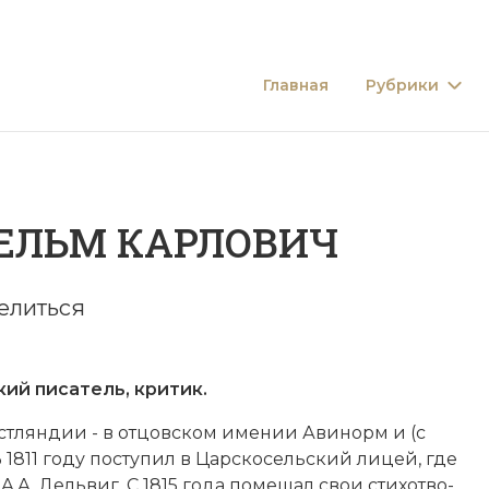
Главная
Рубрики
ЕЛЬМ КАРЛОВИЧ
елиться
й писатель, критик.
 Эст­лян­дии - в от­цов­ском име­нии Ави­норм и (с
 1811 году по­сту­пил в
Цар­ско­сель­ский ли­цей
, где
.А. Дель­виг. С 1815 года по­ме­щал свои сти­хо­тво­