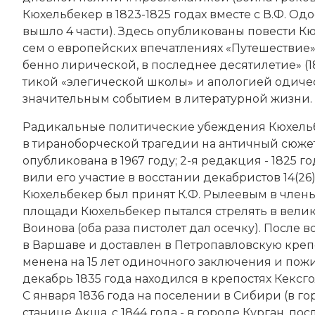
Кюхельбекер в 1823-1825 годах вме­сте с В.Ф. Одо
вы­шло 4 час­ти). Здесь опуб­ли­ко­ва­ны по­вес­ти
сем о ев­ропейских впе­чат­ле­ни­ях «Пу­те­ше­ст­вие
бен­но ли­ри­че­ской, в по­след­нее де­сяти­ле­тие» 
ти­кой «эле­ги­че­ской шко­лы» и апо­ло­ги­ей оди­че­
зна­чительным со­бы­ти­ем в литературной жиз­ни.
Ра­ди­каль­ные по­ли­тические убе­ж­де­ния Кюхельбек
в ти­ра­но­бор­че­ской тра­ге­дии на ан­тич­ный сю­ж
опубликована в 1967 году; 2-я редакция - 1825 год
ви­ли его уча­стие в
вос­ста­нии де­каб­ри­стов 14(2
Кюхельбекер был при­нят К.Ф. Ры­лее­вым в чле­ны
площади Кюхельбекер пы­тал­ся стре­лять в велико
Вои­но­ва (оба раза пис­то­лет дал осеч­ку). По­сле в
в Вар­ша­ве и дос­тав­лен в
Пе­тро­пав­лов­скую кре­
ме­не­на на 15 лет оди­ноч­но­го за­клю­че­ния и по­
декабрь 1835 года на­хо­дил­ся в кре­по­стях Кекс­го
С января 1836 года на по­се­ле­нии в Си­би­ри (в го
ста­ни­це Ак­ша, с 1844 года - в городе Кур­ган, по­сл