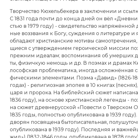
Твор­че­ст­во Кюхельбекера в за­клю­че­нии и ссыл­ке
С 1831 года поч­ти до кон­ца дней он вёл «Днев­ник
стью в 1979 году) - сви­де­тель­ст­во на­пря­жён­ной
ные воз­зва­ния к Бо­гу, су­ж­де­ния о ли­те­ра­ту­р
об­ла­да­ют хри­сти­ан­ские мо­ти­вы са­мо­от­ре­че­ния
щие­ся с ут­вер­жде­ни­ем ге­ро­ической мис­сии по­э
преж­ним идеа­лам; вос­по­ми­на­ния об умер­ших друзь
ты, фи­зичкую не­мощь и др. В по­эмах и дра­мах К
лософская про­бле­ма­ти­ка, ино­гда ос­лож­нён­ная с
фическими эле­мен­та­ми. По­эма «Да­вид» (1826-18
годах) - ре­лигиозная эпо­пея в 10 кни­гах (пес­нях), 
ца­ря и про­ро­ка. На биб­лей­ский сю­жет на­пи­са­н
1836 году), на ос­но­ве хри­сти­ан­ской ле­ген­ды - 
на сю­жет древнерусской «По­вес­ти о Твер­ском От­
1835 годы, пол­но­стью опубликована в 1939 году).
дво­рян по­свя­ще­на бы­то­пи­са­тель­ная, по­лу­шу­то
опубликована в 1939 году). По­след­няя и важ­ней
жид») (1832-1846 годы, опубликована в 1878 году) по