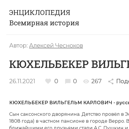
ЭНЦИКЛОПЕДИЯ
Всемирная история
Автор:
Алексей Чесноков
КЮХЕЛЬБЕКЕР ВИЛЬГ
26.11.2021
0
0
267
Под
КЮХЕЛЬБЕКЕР ВИЛЬГЕЛЬМ КАРЛОВИЧ - русски
Сын сак­сон­ско­го дво­ря­ни­на. Дет­ст­во про­вёл в
1808 года) в ча­ст­ном пан­сио­не в городе Вер­ро. В
бли­жай­ши­ми его друзь­я­ми ста­ли А.С. Пуш­кин и А