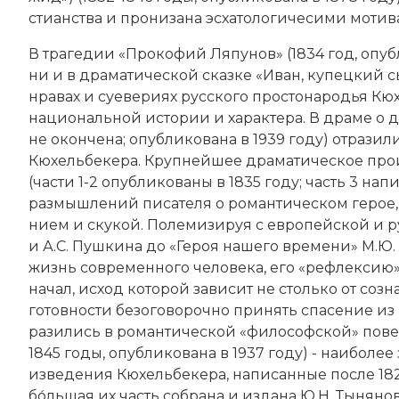
сти­ан­ст­ва и про­ни­за­на эс­ха­то­ло­гичесими мо­ти­в
В тра­ге­дии «Про­ко­фий Ля­пу­нов» (1834 год, опуб
ни и в дра­ма­тической сказ­ке «Иван, ку­пец­кий 
нра­вах и суе­ве­ри­ях русского про­сто­на­ро­дья К
национальной ис­то­рии и ха­рак­те­ра. В дра­ме о 
не окон­че­на; опубликована в 1939 году) от­ра­зил
Кюхельбекера. Круп­ней­шее дра­ма­тическое про­
(части 1-2 опубликованы в 1835 году; часть 3 на­пи
раз­мыш­ле­ний пи­са­те­ля о ро­ман­тическом ге­рое, м
ни­ем и ску­кой. По­ле­ми­зи­руя с ев­ропейской и ру
и А.С. Пуш­ки­на до «Ге­роя на­ше­го вре­ме­ни»
М.Ю. 
жизнь современного че­ло­ве­ка, его «реф­лек­сию» к
на­чал, ис­ход ко­то­рой за­ви­сит не столь­ко от соз­н
го­тов­но­сти бе­зо­го­во­роч­но при­нять спа­се­ние и
ра­зи­лись в ро­ман­тической «фи­ло­соф­ской» по­в
1845 годы, опубликована в 1937 году) - наи­бо­лее 
из­ве­де­ния Кюхельбекера, на­пи­сан­ные пос­ле 1825
бо́ль­шая их часть со­б­ра­на и из­да­на Ю.Н. Ты­ня­но