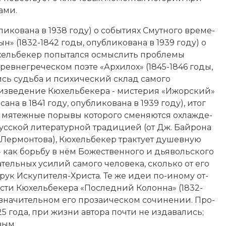
а­ми.
ликована в 1938 году) о со­бы­ти­ях Смут­но­го вре­ме­
сын» (1832-1842 годы, опубликована в 1939 году) о
юхельбекер по­пы­тал­ся ос­мыс­лить про­бле­мы
древнегреческом по­эте «Ар­хи­лох» (1845-1846 годы,
ись судь­ба и пси­хический склад са­мо­го
из­ве­де­ние Кюхельбекера - мис­те­рия «Ижор­ский»
­са­на в 1841 году, опубликована в 1939 году), итог
я­теж­ные по­ры­вы ко­то­ро­го сме­ня­ют­ся ох­ла­ж­де­
сской ли­те­ра­тур­ной тра­ди­ци­ей (от Дж. Бай­ро­на
Лер­мон­то­ва
), Кюхельбекер трак­ту­ет ду­шев­ную
ак борь­бу в нём Бо­же­ст­вен­но­го и дья­воль­ско­го
а­тель­ных уси­лий са­мо­го че­ло­ве­ка, сколь­ко от его
з рук Ис­ку­пи­те­ля-Хри­ста. Те же идеи по-ино­му от­
ес­ти Кюхельбекера «По­след­ний Ко­лон­на» (1832-
зна­чи­тель­ном его про­за­ическом со­чи­не­нии. Про­
 года, при жиз­ни ав­то­ра поч­ти не из­да­ва­лись;
­вым.