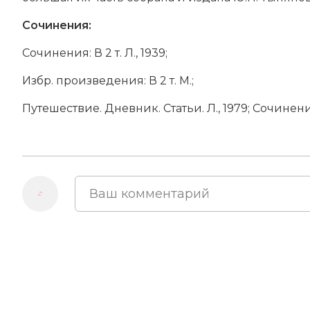
Сочинения:
Со­чи­не­ния: В 2 т. Л., 1939;
Избр. про­из­ве­де­ния: В 2 т. М.;
Пу­те­ше­ст­вие. Днев­ник. Ста­тьи. Л., 1979; Со­чи­не­ни