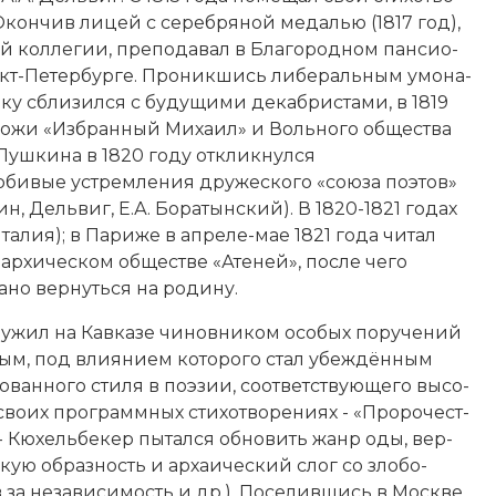
 Окон­чив ли­цей с се­реб­ря­ной ме­далью (1817 год),
кол­ле­гии, пре­по­да­вал в Бла­го­род­ном пан­сио­
-Пе­тер­бур­ге. Про­ник­шись ли­бе­раль­ным умо­на­
­ку
сбли­зил­ся с бу­ду­щи­ми де­каб­ри­ста­ми, в 1819
­жи «Из­бран­ный Ми­ха­ил» и Воль­но­го об­ще­ст­ва
 Пуш­ки­на в 1820 году от­клик­нул­ся
и­вые уст­рем­ле­ния дру­же­ско­го «сою­за по­этов»
н, Дель­виг, Е.А. Бо­ра­тын­ский). В 1820-1821 годах
Ита­лия); в Па­ри­же в ап­ре­ле-мае 1821 года чи­тал
­нар­хическом обществе «Ате­ней», по­сле че­го
но вер­нуть­ся на ро­ди­ну.
­жил на Кав­ка­зе чи­нов­ни­ком осо­бых по­ру­чений
­вым
, под влия­ни­ем ко­то­ро­го стал убе­ж­дён­ным
о­ван­но­го сти­ля в по­эзии, со­от­вет­ст­вую­ще­го вы­со­
их про­грамм­ных сти­хо­тво­ре­ни­ях - «Про­ро­че­ст­
. - Кюхельбекер пы­тал­ся об­но­вить жанр оды, вер­
скую об­раз­ность и ар­хаи­че­ский слог со зло­бо­
за не­за­ви­си­мость и др.). По­се­лив­шись в Мо­ск­ве,