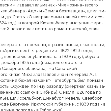
­ев­ским из­да­вал альманах
«Мне­мо­зи­на»
(все­го
 Кюхельбекера «Адо» и «Зем­ля без­глав­цев», цикл пи­
» и др. Ста­тья «О на­прав­ле­нии на­шей по­эзии, осо­
(1824 год), в ко­то­рой Кюхельбекер вы­сту­пил с кри­
ской по­эзии как ис­тин­но ро­ман­ти­че­ской, ста­ла
ера это­го вре­ме­ни, от­ра­зив­шие­ся, в ча­ст­но­сти,
ет «Ар­ги­вя­не» (1-я редакция - 1822-1823 годы,
, пол­но­стью опубликована в 1939 году), обу­сло­
6) декабря 1825 года
(не­за­дол­го до это­го
 Северного общества). На Се­нат­ской
го князя Ми­хаи­ла Пав­ло­ви­ча и генерала А.Л.
ос­ста­ния бе­жал из Санкт-Пе­тер­бур­га, был пой­ман
пость
. Осу­ж­дён по 1-му раз­ря­ду (смерт­ная казнь за­
жиз­нен­ную ссыл­ку в Си­бирь). С ию­ля 1826 года по
льм, Шлис­сель­бург, Ди­на­бург, Ре­вель, Свеа­борг.
роде Бар­гу­зин Ир­кут­ской губернии, с 1839 года - в
ед­ние пол­го­да - в То­боль­ске).