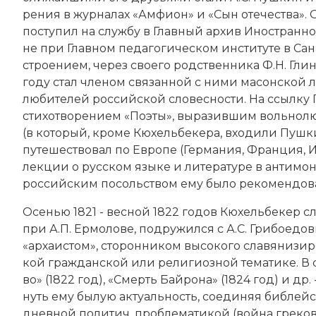
ре­ния в жур­на­лах «Ам­фи­он» и «Сын оте­че­ст­ва».
по­сту­пил на служ­бу в Главный ар­хив Иностранной 
не при Главном пе­да­гогическом институте в Санкт
строе­ни­ем, че­рез сво­его род­ст­вен­ни­ка
Ф.Н. Глин
году стал чле­ном свя­зан­ной с ни­ми ма­сон­ской ло
лю­би­те­лей рос­сий­ской сло­вес­но­сти. На ссыл­ку
стихотворением «По­эты», вы­ра­зив­шим воль­но­лю­б
(в ко­то­рый, кро­ме Кюхельбекера, вхо­ди­ли Пуш­ки
пу­те­ше­ст­во­вал по Ев­ро­пе (Гер­ма­ния, Фран­ция, 
лек­ции о русском язы­ке и ли­те­ра­ту­ре в ан­ти­мо
российским по­соль­ст­вом ему бы­ло ре­ко­мен­до­ва­
Осе­нью 1821 - вес­ной 1822 годов Кюхельбекер слу
при А.П. Ер­мо­ло­ве, под­ру­жил­ся с
А.С. Гри­бое­до
«ар­хаи­стом», сто­рон­ни­ком вы­со­ко­го сла­вя­ни­зи­р
кой гражданской или ре­лигиозной те­ма­ти­ке. В сво­
во» (1822 год), «Смерть Бай­ро­на» (1824 год) и др
нуть ему бы­лую ак­ту­аль­ность, со­еди­няя биб­лей­
днев­ной по­ли­тич. про­бле­ма­ти­кой (вой­на гре­ков 