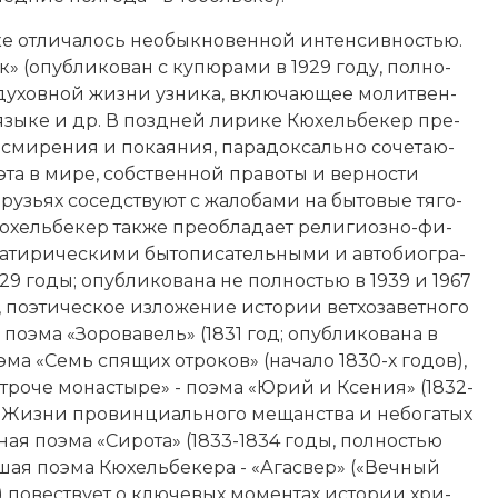
 от­ли­ча­лось не­обык­но­вен­ной ин­тен­сив­но­стью.
» (опубликован с ку­пю­ра­ми в 1929 году, пол­но­
 ду­хов­ной жиз­ни уз­ни­ка, вклю­чаю­щее мо­лит­вен­
е и язы­ке и др. В позд­ней ли­ри­ке Кюхельбекер пре­
, сми­ре­ния и по­кая­ния, па­ра­док­саль­но со­че­таю­
та в ми­ре, соб­ст­вен­ной пра­во­ты и вер­но­сти
­ях со­сед­ст­ву­ют с жа­ло­ба­ми на бы­то­вые тя­го­
юхельбекер так­же пре­об­ла­да­ет ре­лигиозно-фи­
а­ти­рическими бы­то­пи­са­тель­ны­ми и ав­то­био­гра­
29 годы; опубликована не пол­но­стью в 1939 и 1967
по­этическое из­ло­же­ние ис­то­рии вет­хо­за­вет­но­го
а по­эма «Зо­ро­ва­вель» (1831 год; опубликована в
по­эма «Семь спя­щих от­ро­ков» (начало 1830-х годов),
ро­че мо­на­сты­ре» - по­эма «Юрий и Ксе­ния» (1832-
 Жиз­ни про­винциального ме­щан­ст­ва и не­бо­га­тых
ч­ная по­эма «Си­ро­та» (1833-1834 годы, пол­но­стью
­шая по­эма Кюхельбекера - «Агас­вер» («Веч­ный
­ве­ст­ву­ет о клю­че­вых мо­мен­тах ис­то­рии хри­