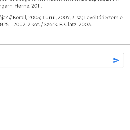
garn. Herne, 2011.
? // Korall, 2005; Turul, 2007, 3. sz.; Levéltári Szemle
25—2002. 2.köt. / Szerk. F. Glatz. 2003.