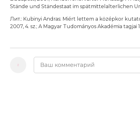
Stände und Ständestaat im spätmittelalterlichen Un
Лит.: Kubinyi Andras: Miért lettem a középkor kutatója
2007, 4. sz.; A Magyar Tudományos Akadémia tagjai 18