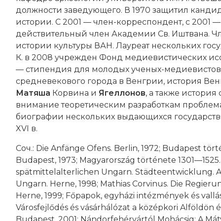
должности заведующего. В 1970 защитил кандид
истории. С 2001 — член-корреспондент, с 2001 
действительный член Академии Св. Иштвана. Чл
истории культуры ВАН. Лауреат нескольких гос
К. в 2008 учрежден Фонд медиевистических исс
— стипендия для молодых ученых-медиевистов.
средневекового города в Венгрии, история Венг
Матяша
Корвина и
Ягеллонов
, а также истори
внимание теоретическим разработкам проблем
биографии нескольких выдающихся государстве
XVI в.
Соч.: Die Anfänge Ofens. Berlin, 1972; Budapest tö
Budapest, 1973; Magyarország története 1301—1525.
spätmittelalterlichen Ungarn. Städteentwicklung. 
Ungarn. Herne, 1998; Mathias Corvinus. Die Regieru
Herne, 1999; Főpapok, egyházi intézmények és vallá
Városfejlődés és vásárhálózat a középkori Alföldön és
Budapest, 2001; Nándorfehérvártól Mohácsig: A Máty