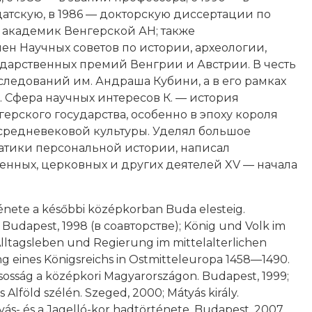
атскую, в 1986 — докторскую диссертации по
— академик Венгерской АН; также
ен Научных советов по истории, археологии,
ударственных премий Венгрии и Австрии. В честь
ледований им. Андраша Кубини, а в его рамках
 Сфера научных интересов К. — история
ерского государства, особенно в эпоху короля
я средневековой культуры. Уделял большое
атики персональной истории, написал
нных, церковных и других деятелей XV — начала
rténete a későbbi középkorban Buda elesteig.
 Budapest, 1998 (в соавторстве); König und Volk im
Alltagsleben und Regierung im mittelalterlichen
ng eines Königsreichs in Ostmitteleuropa 1458—1490.
sosság a középkori Magyarországon. Budapest, 1999;
 Alföld szélén. Szeged, 2000; Mátyás király.
ás- és a Jagelló-kor hadtörténete. Budapest, 2007.