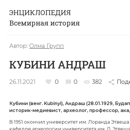
ЭНЦИКЛОПЕДИЯ
Всемирная история
Автор:
Олма Групп
КУБИНИ АНДРАШ
26.11.2021
0
0
382
Под
Кубини (венг. Kubinyi), Андраш (28.01.1929, Буд
историк-медиевист, археолог, профессор, ака
В 1951 окончил университет им. Лоранда Этвеша
кафедре археологии университета им. Л. Этвеша,