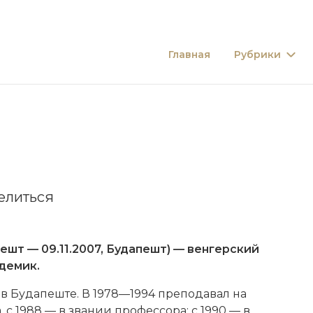
Главная
Рубрики
елиться
апешт — 09.11.2007, Будапешт) — венгерский
демик.
 в Будапеште. В 1978—1994 преподавал на
 с 1988 — в звании профессора; с 1990 — в