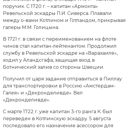
Социально-экономическая история
поручик. С 1720 г. – капитан «Армонта»
Ревельской эскадры П.И. Сиверса. Плавали
Специальные исторические дисциплины
между о-вами Котлином и Готландом, прикрывая
галеры М.М. Голицына.
СССР
В 1721 г. в связи с переименованием на флоте
Южная Америка
чинов стал капитан-лейтенантом. Продолжил
службу в Ревельской эскадре на «Варахаиле»,
ходил у Аландсгафа, защищая вход в
Ботнический залив со стороны Швеции.
Получил от царя задание отправиться в Пиллау
для транспортировки в Россию «Амстердам-
Галея» и «Декронделивде». Вел
«Декронделивде».
С марте 1722 г. уже капитан 3-го ранга К. был
переведен в Котлинскую эскадру. 5 августа
последовало его назначение асессором для