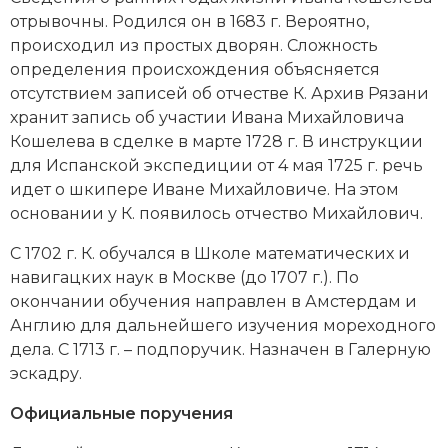
Новейшая история
Генеалогия, геральдика
отрывочны. Родился он в 1683 г. Вероятно,
происходил из простых дворян. Сложность
Государство и право
определения происхождения объясняется
отсутствием записей об отчестве К. Архив Рязани
Европа
хранит запись об участии Ивана Михайловича
Империи
Кошелева в сделке в марте 1728 г. В инструкции
для Испанской экспедиции от 4 мая 1725 г. речь
Историческая география и топонимика
идет о шкипере Иване Михайловиче. На этом
основании у К. появилось отчество Михайлович.
История материальной и духовной культуры
С 1702 г. К. обучался в Школе математических и
История международных отношений
навигацких наук в Москве (до 1707 г.). По
окончании обучения направлен в Амстердам и
История, философия, теория и методология
Англию для дальнейшего изучения мореходного
исторического знания
дела. С 1713 г. – подпоручик. Назначен в Галерную
эскадру.
Итория международных отношений
Официальные поручения
Латинская Америка