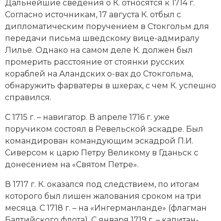
Дальнейшие сведения о К. относятся к 1714 г.
Новая история
Согласно источникам, 17 августа К. отбыл с
дипломатическим поручением в Стокгольм для
Новейшая история
передачи письма шведскому вице-адмиралу
Лилье. Однако на самом деле К. должен был
Нумизматика
промерить расстояние от стоянки русских
кораблей на Аландских о-вах до Стокгольма,
Образование
обнаружить фарватеры в шхерах, с чем К. успешно
справился.
Общественные объединения и организации
С 1715 г. – навигатор. В апреле 1716 г. уже
Политическая история
поручиком состоял в Ревельской эскадре. Был
командирован командующим эскадрой П.И.
Революции и народные движения
Сиверсом к царю Петру Великому в Гданьск с
Религия и церковь
донесением на «Святом Петре».
В 1717 г. К. оказался под следствием, по итогам
Россия
которого был лишен жалования сроком на три
Северная Америка
месяца. С 1718 г. – на «Ингерманланде» (флагман
Балтийского флота). С января 1719 г. – капитан-