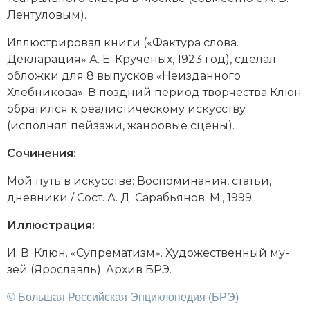
Лен­ту­ло­вым
).
Иллюстрировал книги («Фактура слова.
Декларация» А. Е. Кручёных, 1923 год), сделал
обложки для 8 выпусков «Неизданного
Хлебникова». В поздний период творчества Клюн
обратился к реалистическому искусству
(исполнял пейзажи, жанровые сцены).
Сочинения:
Мой путь в ис­кус­ст­ве: Вос­по­ми­на­ния, ста­тьи,
днев­ни­ки / Сост. А. Д. Са­рабь­я­нов. М., 1999.
Иллюстрация:
И. В. Клюн. «Су­пре­ма­тизм». Ху­до­же­ст­вен­ный му­
зей (Ярос­лавль). Архив БРЭ.
© Большая Российская Энциклопедия (БРЭ)