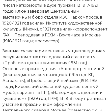
Социально-экономическая история
писал
на­тюр­мор­ты
в ду­хе
пу­риз­ма
. В 1917-1921
годах Клюн заведовал Центральным
Специальные исторические дисциплины
выставочным бюро отдела ИЗО Наркомпроса, в
1920-1921 годах член Института художественной
СССР
культуры (Инхук), с 1921 года член-корреспондент
ГАХН. Преподавал в ГСХМ - Вхутемасе в Москве
Южная Америка
(1918-1921 годы; профессор).
Занимался экспериментальным цветоведением;
результатом этих исследований стала статья
«Проблема цвета в живописи» (1931 год).
Основные произведения: «Автопортрет с пилой
(беспредметная композиция)» (1914 год, КГ,
Астрахань); «Пробегающий пейзаж» (1914-1915
годы, Кировский областной художественный
музей; вариант - в ГТГ); «Натюрморт с цветами и
кувшином» (1929 год, ГРМ). В 1918 году принимал
участие в праздничном оформлении
Театрального сквера в Москве (совместно с
А. В.