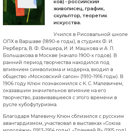
Новейшая история
ков) - российский
Генеалогия, геральдика
живописец, график,
Государство и право
скульптор, теоретик
искусства.
Европа
Учился в Рисовальной школе
Империи
ОПХ в Варшаве (1890-е годы), в студиях Ф. И.
Рерберга, В. Ф. Фишера,
И. И. Маш­ко­ва
и А. П.
Историческая география и топонимика
Большакова в Москве (начало 1900-х годов). В
ранний период творчества находился под
История материальной и духовной культуры
влиянием символизма и модерна, входил в
общество «Московский салон» (1910-1916 годы). В
История международных отношений
1906 году Клюн познакомился с
К. С. Ма­ле­ви­чем
,
оказавшим значительное влияние на его
История, философия, теория и методология
творчество, развивавшееся с этого времени в
исторического знания
русле кубофутуризма.
Итория международных отношений
Благодаря Малевичу Клюн сблизился с русским
авангардизмом, участвовал в выставках «Союза
Латинская Америка
молодёжи» (1913-1914 годы), «Трамвай В» (1915 год),