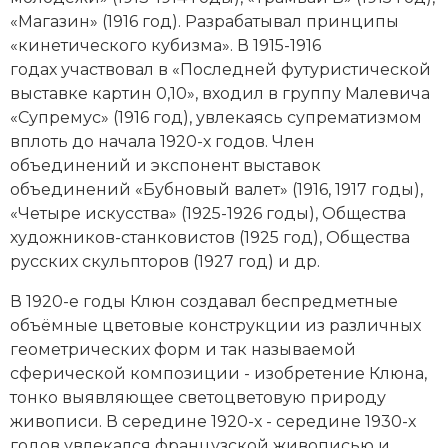
«Магазин» (1916 год). Разрабатывал принципы
Новая история
«кинетического кубизма». В 1915-1916
Новейшая история
годах участвовал в «Последней футуристической
выставке картин 0,10», входил в группу Малевича
Нумизматика
«Супремус» (1916 год), увлекаясь супрематизмом
вплоть до начала 1920-х годов. Член
Образование
объединений и экспонент выставок
объединений
«Буб­но­вый ва­лет»
(1916, 1917 годы),
Общественные объединения и организации
«Четыре искусства» (1925-1926 годы), Общества
художников-станковистов (1925 год), Общества
Политическая история
русских скульпторов (1927 год) и др.
Революции и народные движения
В 1920-е годы Клюн создавал беспредметные
объёмные цветовые конструкции из различных
Религия и церковь
геометрических форм и так называемой
сферической композиции - изобретение Клюна,
Россия
тонко выявляющее светоцветовую природу
Северная Америка
живописи. В середине 1920-х - середине 1930-х
годов увлекался французской живописью и