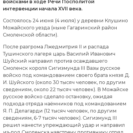
Новейшая история
войсками в ходе Речи Посполитой
Генеалогия, геральдика
интервенции начала XVII века.
Государство и право
Со­стоя­лось 24 ию­ня (4 ию­ля) у деревни Клу­ши­но
Мо­жай­ско­го уезда (ны­не Га­га­рин­ский район
Европа
Смо­лен­ской области).
Империи
После разгрома Лжедмитрия II и распада
Тушинского лагеря царь Василий Иванович
Историческая география и топонимика
Шуйский направил против осаждавшего
История материальной и духовной культуры
Смоленск короля Сигизмунда III Вазы русское
войско под командованием своего брата князя Д.
История международных отношений
И. Шуйского (около 30 тысяч человек, по другим
сведениям, около 22 тысяч человек). В Можайске
История, философия, теория и методология
русское войско сделало остановку, ожидая
исторического знания
подхода отряда наёмников под командованием
Я. П. Делагарди (12 тысяч человек, по другим
Итория международных отношений
сведениям, 6-7 тысяч человек). Сигизмунд III
решил нанести упреждающий удар и направил
Латинская Америка
из-под Смоленска навстречу противнику отряд