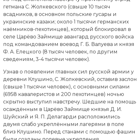
гетмана
С. Жол­кев­ско­го
(свыше 10 тысяч
Новая история
всадников, в основном польские гусары и
Новейшая история
украинские казаки; около 1 тысячи германских
наёмников-пехотинцев), который блокировал в
Нумизматика
селе Царёво Займище авангард русского войска
под командованием воевод Г. Б. Валуева и князя
Образование
Ф. А. Елецкого (8 тысяч человек, по другим
сведениям, 3-4 тысячи человек).
Общественные объединения и организации
Узнав о появлении главных сил русской армии у
Политическая история
деревни Клушино, С. Жолкевский, оставив заслон
(свыше 1 тысячи человек), с основными силами
Революции и народные движения
(6958 кавалеристов и 200 пехотинцев) ночью
скрытно выступил навстречу. Шедшие на помощь
Религия и церковь
осаждённым в Царёво Займище князья Д. И.
Шуйский и Я. П. Делагарди расположились
Россия
двумя слабо укреплёнными лагерями в поле
Северная Америка
близ Клушино. Перед станами с помощью фашин
были созданы полевые укрепления,