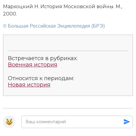
Мар­хоц­кий Н. Ис­то­рия Мо­с­ков­ской вой­ны. М.,
2000.
© Большая Российская Энциклопедия (БРЭ)
Встречается в рубриках:
Военная история
Относится к периодам:
Новая история