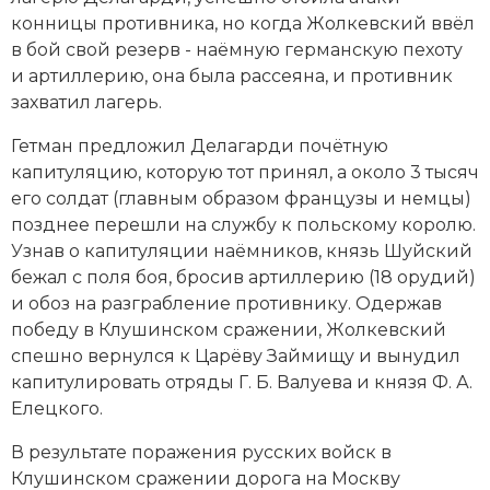
конницы противника, но когда Жолкевский ввёл
в бой свой резерв - наёмную германскую пехоту
и артиллерию, она была рассеяна, и противник
захватил лагерь.
Гетман предложил Делагарди почётную
капитуляцию, которую тот принял, а около 3 тысяч
его солдат (главным образом французы и немцы)
позднее перешли на службу к польскому королю.
Узнав о капитуляции наёмников, князь Шуйский
бежал с поля боя, бросив артиллерию (18 орудий)
и обоз на разграбление противнику. Одержав
победу в Клушинском сражении, Жолкевский
спешно вернулся к Царёву Займищу и вынудил
капитулировать отряды Г. Б. Валуева и князя Ф. А.
Елецкого.
В результате поражения русских войск в
Клушинском сражении дорога на Москву