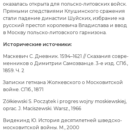
оказалась открыта для польско-литовских войск.
Прямыми следствиями Клушинского сражения
стали падение династии Шуйских, избрание на
русский престол королевича Владислава и ввод
в Москву польско-литовского гарнизона.
Ис­торические источники:
Мас­ке­вич С. Дневник. 1594–1621 // Ска­за­ния со­вре­
мен­ни­ков о Ди­мит­рии Са­мо­зван­це. 3-е изд. СПб.,
1859. Ч. 2
За­пис­ки гет­ма­на Жол­кев­ско­го о Мос­ко­вит­ской
вой­не. СПб., 1871
̇Zółkiewski S. Początek i prog­res wojny mos­kie­wskiej,
oprac. J. Macis­ze­w­ski. Warsz., 1966
Ви­де­кинд Ю. Ис­то­рия де­ся­тилет­ней швед­ско-
мос­ко­вит­ской вой­ны. М., 2000