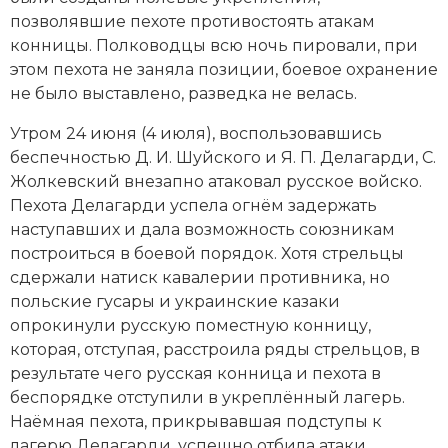
Социально-экономическая история
позволявшие пехоте противостоять атакам
конницы. Полководцы всю ночь пировали, при
Специальные исторические дисциплины
этом пехота не заняла позиции, боевое охранение
не было выставлено, разведка не велась.
СССР
Утром 24 июня (4 июля), воспользовавшись
Южная Америка
беспечностью Д. И. Шуйского и Я. П. Делагарди, С.
Жолкевский внезапно атаковал русское войско.
Пехота Делагарди успела огнём задержать
наступавших и дала возможность союзникам
построиться в боевой порядок. Хотя стрельцы
сдержали натиск кавалерии противника, но
польские гусары и украинские казаки
опрокинули русскую поместную конницу,
которая, отступая, расстроила ряды стрельцов, в
результате чего русская конница и пехота в
беспорядке отступили в укреплённый лагерь.
Наёмная пехота, прикрывавшая подступы к
лагерю Делагарди, успешно отбила атаки