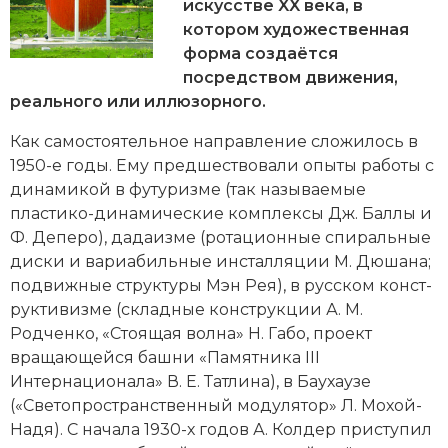
Новейшая история
искусстве XX века, в
Генеалогия, геральдика
котором художественная
Государство и право
форма создаётся
посредством движения,
Европа
реального или иллюзорного.
Империи
Как самостоятельное направление сложилось в
1950-е годы. Ему предшествовали опыты работы с
Историческая география и топонимика
динамикой в футуризме (так называемые
пластико-динамические комплексы Дж. Баллы и
История материальной и духовной культуры
Ф. Деперо),
да­да­из­ме
(ро­та­ци­он­ные спи­раль­ные
дис­ки и ва­риа­биль­ные ин­стал­ля­ции М. Дю­ша­на;
История международных отношений
под­виж­ные струк­ту­ры Мэн Рея), в русском
кон­ст­
рук­ти­виз­ме
(складные конструкции А. М.
История, философия, теория и методология
Родченко, «Стоящая волна» Н. Габо, проект
исторического знания
вращающейся башни «Памятника III
Интернационала» В. Е. Татлина), в Баухаузе
Итория международных отношений
(«Светопространственный модулятор» Л. Мохой-
Латинская Америка
Надя). С начала 1930-х годов А. Колдер приступил