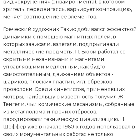
вид «окружения» (энвайронмента), в котором
зритель, передвигаясь, варьирует композицию,
меняет соотношение её элементов.
Греческий художник Такис добивался эффектной
динамики с помощью магнитных полей, в
которых зависали, взлетали, подпрыгивали
металлические предметы. П. Бюри работал со
скрытыми механизмами и магнитами,
управлявшими медленным, как будто
самостоятельным, движением объектов -
шариков, плоских пластин, игл, обрезков
проволоки. Среди кинетистов, применявших
моторы, наибольшую известность получил Ж.
Тенгели, чьи комические механизмы, собранные
из металлолома и прочих отбросов,
пародировали техническую цивилизацию. Н.
Шёффер уже в начале 1960-х годов использовал в
своих монументальных работах не только