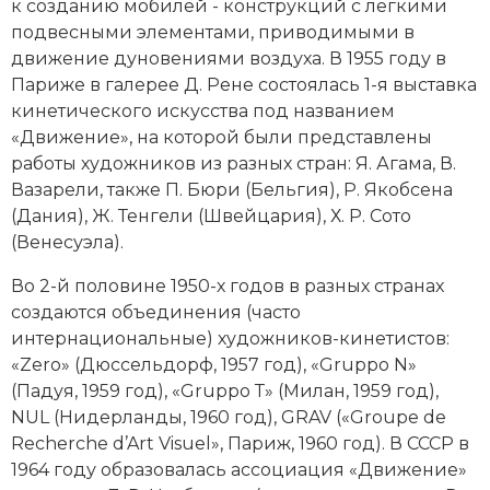
к созданию мобилей - конструкций с лёгкими
Новая история
подвесными элементами, приводимыми в
движение дуновениями воздуха. В 1955 году в
Новейшая история
Париже в галерее Д. Рене состоялась 1-я выставка
кинетического искусства под названием
Нумизматика
«Движение», на которой были представлены
работы художников из разных стран: Я. Агама, В.
Образование
Вазарели, также П. Бюри (Бельгия), Р. Якобсена
(Дания), Ж. Тенгели (Швейцария), Х. Р. Сото
Общественные объединения и организации
(Венесуэла).
Политическая история
Во 2-й половине 1950-х годов в разных странах
создаются объединения (часто
Революции и народные движения
интернациональные) художников-кинетистов:
Религия и церковь
«Zero» (Дюссельдорф, 1957 год), «Gruppo N»
(Падуя, 1959 год), «Gruppo Т» (Милан, 1959 год),
Россия
NUL (Нидерланды, 1960 год), GRAV («Groupe de
Recherche d’Art Visuel», Париж, 1960 год). В СССР в
Северная Америка
1964 году образовалась ассоциация «Движение»