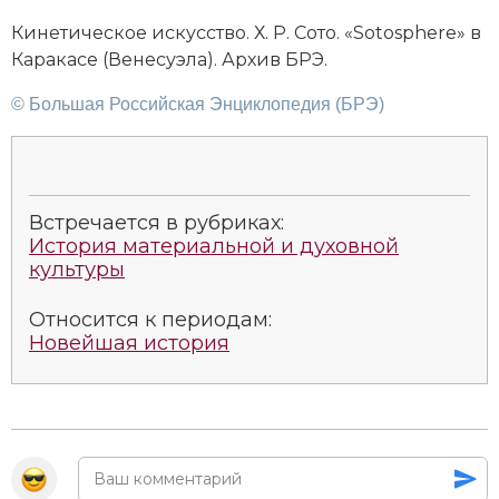
Ки­не­ти­чес­кое ис­кус­ст­во. Х. Р. Со­то. «Sotosphere» в
Ка­ра­ка­се (Ве­не­суэ­ла). Архив БРЭ.
© Большая Российская Энциклопедия (БРЭ)
Встречается в рубриках:
История материальной и духовной
культуры
Относится к периодам:
Новейшая история