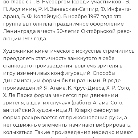
во главе с Л. В. Нусбергом (среди участников - В.
Социально-экономическая история
П. Акулинин, Р. И. Заневская-Сапгир, Ф. Инфантэ-
Арана, В. Ф. Колейчук). В ноябре 1967 года эта
Специальные исторические дисциплины
группа выполнила праздничное оформление
Ленинграда в честь 50-летия
Октябрьской ре­во­
СССР
лю­ции 1917
года.
Южная Америка
Художники кинетического искусства стремились
преодолеть статичность замкнутого в себе
станкового произведения, вовлечь зрителя в
игру изменчивых конфигураций. Способы
динамизации формы были разными. В ряде
произведений Я. Агама, К. Крус-Диеса, Х. Р. Сото,
Х. Ле Парка форма меняется при движении
зрителя; в других случаях (работы Агама, Сото,
английский художницы Л. Кларк) свёрнутая
форма раскрывается от прикосновения руки, а
неподвижные элементы начинают вибрировать,
колыхаться. Такие произведения нередко имеют