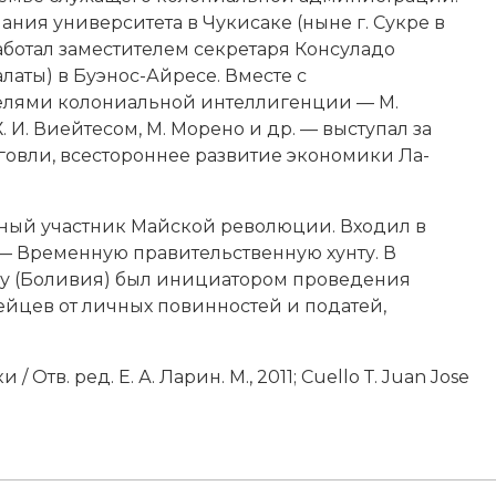
ания университета в Чукисаке (ныне г. Сукре в
ботал заместителем секретаря Консуладо
алаты) в Буэнос-Айресе. Вместе с
елями колониальной интеллигенции — М.
. И. Виейтесом, М.
Морено
и др. — выступал за
говли, всестороннее развитие экономики Ла-
вный участник Майской революции. Входил в
 — Временную правительственную хунту. В
ру (Боливия) был инициатором проведения
йцев от личных повинностей и податей,
тв. ред. Е. А. Ларин. М., 2011; Cuello Т. Juan Jose