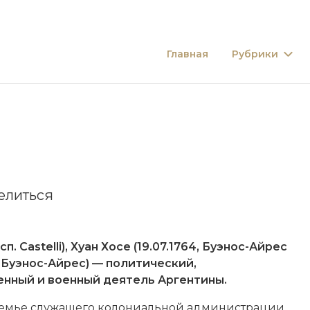
Главная
Рубрики
елиться
п. Castelli), Хуан Хосе (19.07.1764, Буэнос-Айрес
2, Буэнос-Айрес) — политический,
енный и военный деятель
Аргентины
.
семье служащего колониальной администрации.