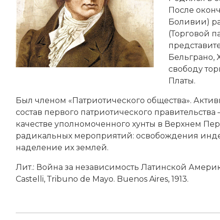
После оконч
Боливии) ра
(Торговой п
представит
Бельграно, Х
свободу тор
Платы.
Был членом «Патриотического общества». Акти
состав первого патриотического правительства
качестве уполномоченного хунты в Верхнем Пе
радикальных мероприятий: освобождения инде
наделение их землей.
Лит.: Война за независимость Латинской Америки / О
Castelli, Тribuno de Mayo. Buenos Aires, 1913.