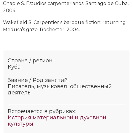
Chaple S. Estudios carpenterianos. Santiago de Cuba,
2004;
Wakefield S. Carpen­tier’s baroque fiction: returning
Medusa’s gaze. Ro­chester, 2004.
Страна / регион:
Куба
Звание / Род занятий:
Пи­са­тель, му­зы­ко­вед, об­щественный
дея­тель
Встречается в рубриках:
История материальной и духовной
культуры