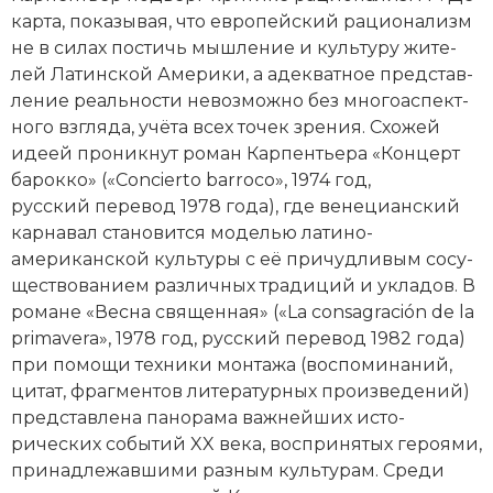
кар­та, по­ка­зы­вая, что ев­ропейский ра­цио­на­лизм
не в си­лах по­стичь мыш­ле­ние и куль­ту­ру жи­те­
лей Латинской Аме­ри­ки, а аде­к­ват­ное пред­став­
ле­ние ре­аль­но­сти не­воз­мож­но без мно­го­ас­пект­
но­го взгля­да, учё­та всех то­чек зре­ния. Схо­жей
иде­ей про­ник­нут ро­ман Карпентьера «Кон­церт
ба­рок­ко» («Concierto bar­roco», 1974 год,
русский перевод 1978 года), где ве­не­ци­ан­ский
кар­на­вал ста­но­вит­ся мо­де­лью латино-
американской куль­ту­ры с её при­чуд­ли­вым со­су­
ще­ст­во­ва­ни­ем различных тра­ди­ций и ук­ла­дов. В
ро­ма­не «Вес­на свя­щен­ная» («La consa­gra­ción de la
pri­ma­vera», 1978 год, русский перевод 1982 года)
при по­мо­щи тех­ни­ки мон­та­жа (вос­по­ми­на­ний,
ци­тат, фраг­мен­тов литературных про­из­ве­де­ний)
пред­став­ле­на па­но­ра­ма важ­ней­ших ис­то­
рических со­бы­тий XX века, вос­при­ня­тых ге­роя­ми,
при­над­ле­жав­ши­ми раз­ным куль­ту­рам. Сре­ди