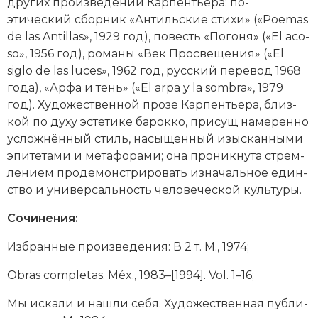
других про­из­ве­де­ний Карпентьера: по­
этический сборник «Ан­тиль­ские сти­хи» («Poe­mas
de las An­til­las», 1929 год), по­весть «По­го­ня» («El aco­
so», 1956 год), ро­ма­ны «Век Про­све­ще­ния» («El
siglo de las luces», 1962 год, русский перевод 1968
года), «Ар­фа и тень» («El ar­pa y la som­bra», 1979
год). Ху­дожественной про­зе Карпентьера, близ­
кой по ду­ху эс­те­ти­ке ба­рок­ко, при­сущ на­ме­рен­но
ус­лож­нён­ный стиль, на­сы­щен­ный изы­скан­ны­ми
эпи­те­та­ми и ме­та­фо­ра­ми; она про­ник­ну­та стрем­
ле­ни­ем про­де­мон­ст­ри­ро­вать из­на­чаль­ное един­
ст­во и уни­вер­саль­ность че­ло­ве­че­ской куль­ту­ры.
Сочинения:
Из­бран­ные про­из­ве­де­ния: В 2 т. М., 1974;
Obras completas. Méx., 1983–[1994]. Vol. 1–16;
Мы ис­ка­ли и на­шли се­бя. Ху­до­же­ст­вен­ная пуб­ли­