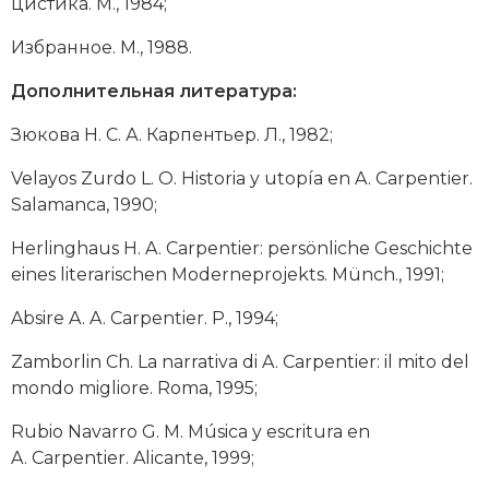
ци­сти­ка. М., 1984;
Из­бран­ное. М., 1988.
Дополнительная литература:
Зю­ко­ва Н. С. А. Кар­пен­ть­ер. Л., 1982;
Velayos Zurdo L. O. Historia y utopía en A. Car­pentier.
Salamanca, 1990;
Herling­haus H. A. Carpentier: persönliche Geschichte
eines li­terarischen Moderneprojekts. Münch., 1991;
Ab­sire A. A. Carpentier. P., 1994;
Zamborlin Ch. La narrativa di A. Carpentier: il mito del
mon­do migliore. Roma, 1995;
Rubio Navarro G. M. Música y escritura en
A. Carpentier. Alicante, 1999;