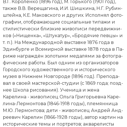
В.Г. Ко­ро­лен­ко (1896 год),
М. Горь­ко­го
(1901 год),
Новая история
так­же В.В. Ве­ре­ща­ги­на, И.И. Шиш­ки­на, Н.Г. Ру­бин­
штей­на, К.Е. Ма­ков­ско­го и других. Ис­пол­нял фо­то­
Новейшая история
гра­фии, ото­бра­жаю­щие со­ци­аль­ные ти­па­жи и
сти­ли­сти­че­ски близ­кие жи­во­пи­си пе­ре­движ­ни­
Нумизматика
ков («Ни­щен­ка», «Шту­ка­тур», «Бро­дя­чие пев­цы» и
т. п.). На Ме­ж­ду­народной вы­став­ке 1876 года в
Образование
Эдин­бур­ге и Все­мир­ной вы­став­ке 1878 года в Па­
ри­же на­гра­ж­дён зо­ло­ты­ми ме­да­ля­ми за фо­то­гра­
Общественные объединения и организации
фические ра­бо­ты. Был од­ним из ор­га­ни­за­то­ров
Политическая история
Городского ху­дожественного и ис­то­рического
му­зея в Ниж­нем Нов­го­ро­де (1896 год). Пре­по­да­
Революции и народные движения
вал в сво­ей мас­тер­ской-сту­дии (с 1869 года; позд­
нее Шко­ла ри­со­ва­ния). Уче­ни­ца и же­на
Религия и церковь
Карелина - жи­во­пи­сец Оль­га Гри­горь­ев­на Ка­ре­
ли­на-Лер­мон­то­ва (1846-1918 годы), пле­мян­ни­ца
Россия
М.Ю. Лер­мон­то­ва; де­ти - жи­во­пи­сец Ан­д­рей Ан­д­
рее­вич Ка­ре­лин (1866-1928 годы), ав­тор кар­тин на
Северная Америка
ис­то­рические те­мы и порт­ре­тов; ак­ва­ре­ли­сты