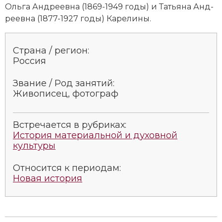
Оль­га Ан­д­ре­ев­на (1869-1949 годы) и Тать­я­на Ан­д­
Социально-экономическая история
ре­ев­на (1877-1927 годы) Ка­ре­ли­ны.
Специальные исторические дисциплины
Страна / регион:
СССР
Россия
Южная Америка
Звание / Род занятий:
Живописец, фотограф
Встречается в рубриках:
История материальной и духовной
культуры
Относится к периодам:
Новая история