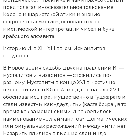
предполагал иносказательное толкование
Корана
и шариатской этики и знание
сокровенных «истин», основанных на
мистической интерпретации чисел и букв
арабского алфавита.
Историю И. в XI—XIII вв. см.
Исмаилитов
государство
.
В Новое время судьбы двух направлений И. —
мусталитов и низаритов — сложились по-
разному. Мусталиты в конце XVI в. частично
переселились в Южн. Азию, где с начала XVII в.
обосновались преимущественно в Гуджарате и
стали известны как «даудиты» (каста бохра), в то
время как за йеменскими И. закрепилось
наименование «сулайманитов». Догматических
или ритуальных расхождений между ними нет.
Назариты влились в высшие слои индо-