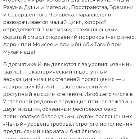
Социально-экономическая история
Разума, Души и Материи, Пространства, Времени
и Совершенного Человека. Параллельно
Специальные исторические дисциплины
разворачивается малый цикл, который
определяется 7 имамами, разъясняющими
СССР
скрытый смысл откровений пророков (например,
Аарон при Моисее и
Али ибн Аби Талиб
при
Южная Америка
Мухаммаде).
В догматике И. выделяются два уровня: «явный»
(захир) — экзотерический и доступный
верующим низших степеней посвящения — и
«сокрытый» (батин) — эзотерический и
доступный высшим степеням. Из общего числа в
7 степеней рядовые верующие принадлежали к
двум низшим, обязанным беспрекословно
повиноваться более узким кругам посвященных.
«Явный» уровень требовал строгого исполнения
предписаний шариата и был близок
юридической практике имамитов, «сокрытый»