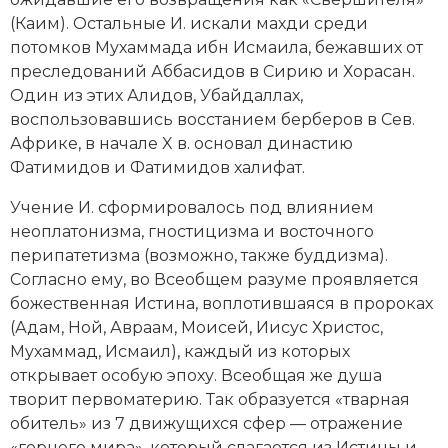
Новая история
(Каим). Остальные И. искали
махди
среди
потомков Мухаммада ибн Исмаила, бежавших от
Новейшая история
преследований
Аббасидов
в Сирию и Хорасан.
Один из этих Алидов, Убайдаллах,
Нумизматика
воспользовавшись восстанием
берберов
в Сев.
Африке, в начале X в. основал династию
Образование
Фатимидов и Фатимидов халифат.
Общественные объединения и организации
Учение И. сформировалось под влиянием
неоплатонизма,
гностицизма
и восточного
Политическая история
перипатетизма (возможно, также
буддизма
).
Согласно ему, во Всеобщем разуме проявляется
Революции и народные движения
божественная Истина, воплотившаяся в пророках
(Адам, Ной, Авраам, Моисей, Иисус Христос,
Религия и церковь
Мухаммад, Исмаил), каждый из которых
Россия
открывает особую эпоху. Всеобщая же душа
творит первоматерию. Так образуется «тварная
Северная Америка
обитель» из 7 движущихся сфер — отражение
«горнего мира», который слагается из Истины и