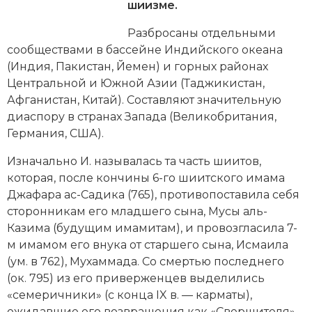
Новейшая история
Генеалогия, геральдика
шиизме.
Разбросаны отдельными
Государство и право
сообществами в бассейне Индийского океана
Европа
(Индия, Пакистан, Йемен) и горных районах
Центральной и Южной Азии (Таджикистан,
Империи
Афганистан, Китай). Составляют значительную
диаспору в странах Запада (Великобритания,
Историческая география и топонимика
Германия, США).
История материальной и духовной культуры
Изначально И. называлась та часть шиитов,
которая, после кончины 6-го шиитского
имама
История международных отношений
Джафара ас-Садика (765), противопоставила себя
сторонникам его младшего сына, Мусы аль-
История, философия, теория и методология
Казима (будущим
имамитам
), и провозгласила 7-
исторического знания
м имамом его внука от старшего сына, Исмаила
(ум. в 762), Мухаммада. Со смертью последнего
Итория международных отношений
(ок. 795) из его приверженцев выделились
«семеричники» (с конца IX в. —
карматы
),
Латинская Америка
ожидавшие его возвращения как «Свершителя»