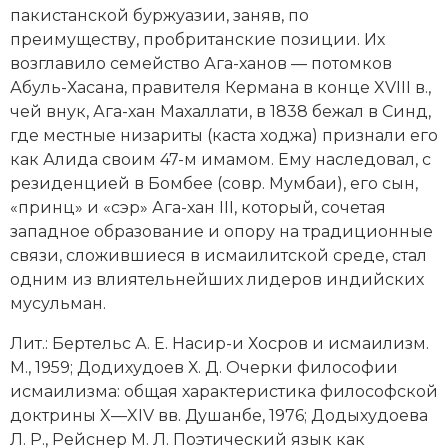
пакистанской буржуазии, заняв, по
преимуществу, пробританские позиции. Их
возглавило семейство Ага-ханов — потомков
Абуль-Хасана, правителя Кермана в конце XVIII в.,
чей внук, Ага-хан Махаллати, в 1838 бежал в Синд,
где местные низариты (каста ходжа) признали его
как Алида своим 47-м имамом. Ему наследовал, с
резиденцией в Бомбее (совр. Мумбаи), его сын,
«принц» и «сэр»
Ага-хан III
, который, сочетая
западное образование и опору на традиционные
связи, сложившиеся в исмаилитской среде, стал
одним из влиятельнейших лидеров индийских
мусульман.
Лит.: Бертельс А. Е. Насир-и Хосров и исмаилизм.
М., 1959; Додихудоев Х. Д. Очерки философии
исмаилизма: общая характеристика философской
доктрины X—XIV вв. Душанбе, 1976; Додыхудоева
Л. Р., Рейснер М. Л. Поэтический язык как