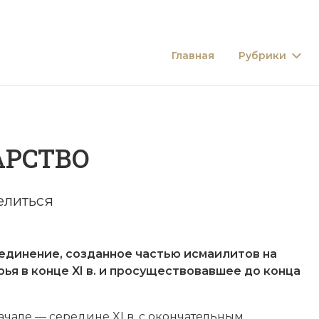
Главная
Рубрики
АРСТВО
елиться
единение, созданное частью
исмаилитов
на
ья в конце XI в. и просуществовавшее до конца
чале — середине XI в. с окончательным