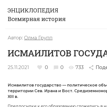
ЭНЦИКЛОПЕДИЯ
Всемирная история
Автор:
Олма Групп
ИСМАИЛИТОВ ГОСУД
25.11.2021
0
0
733
Под
Исмаилитов государство — политическое объ
территории Сев.
Ирана
и Вост. Средиземномор
XIII в.
Предпосылки к его образованию сложились в на