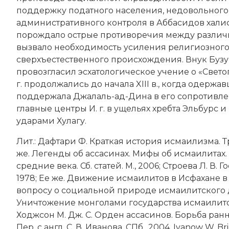
поддержку податного населения, недовольного
административного контроля в
Аббасидов хали
порождало острые противоречия между различны
вызвало необходимость усиления религиозного
сверхъестественного происхождения. Внук Бузур
провозгласил эсхатологическое учение о «Свето
г. продолжались до начала XIII в., когда одерж
поддержала
Джалаль-ад-Дина
в его сопротивл
главные центры И. г. в ущельях хребта Эльбурс и
ударами Хулагу.
Лит.: Дафтари Ф. Краткая история исмаилизма. 
же. Легенды об ассасинах. Мифы об исмаилитах. 
средние века. Сб. статей. М., 2006; Строева Л. В. 
1978; Ее же. Движение исмаилитов в Исфахане в 11
вопросу о социальной природе исмаилитского дв
Уничтожение монголами государства исмаилитов 
Ходжсон М. Дж. С. Орден ассасинов. Борьба ра
Пер. с англ. С. В. Иванова. СПб., 2004. Ivanow W. Br