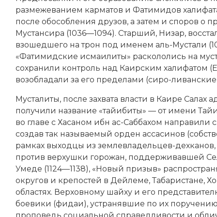
размежеванием
карматов
и Фатимидов халифат
после обособления
друзов
, а затем и споров о
Мустансира (1036—1094). Старший, Низар, восст
взошедшего на трон под именем аль-Мустали (109
«Фатимидские исмаилиты» раскололись на муста
сохранили контроль над Каирским халифатом (Е
возобладали за его пределами (сиро-ливанские 
Мусталиты, после захвата власти в Каире Салах 
получили название «тайибиты» — от имени Тайиб
во главе с Хасаном ибн ас-Саббахом направили 
создав так называемый орден
ассасинов
(собств
рамках выходцы из землевладельцев-
дехканов
против верхушки горожан, поддерживавшей Сел
Умеде (1124—1138), «Новый призыв» распростран
округов и крепостей в Дейлеме, Табаристане, Хо
областях. Верховному шайху и его представите
боевики (фидаи), устранявшие по их поручению
проповедь социальной справедливости и обли