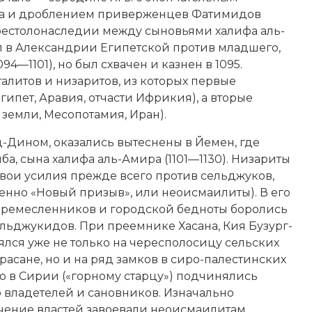
а и дроблением приверженцев Фатимидов
 престолонаследии между сыновьями халифа аль-
ал в Александрии Египетской против младшего,
4—1101), но был схвачен и казнен в 1095.
литов и низаритов, из которых первые
гипет, Аравия, отчасти
Ифрикия
), а вторые
земли, Месопотамия, Иран).
ад-Дином, оказались вытеснены в Йемен, где
а, сына халифа аль-Амира (1101—1130). Низариты
свои усилия прежде всего против сельджуков,
енно «Новый призыв», или неоисмаилиты). В его
, ремесленников и городской бедноты боролись
ьджукидов. При преемнике Хасана, Кия Бузург-
ялся уже не только на чересполосицу сельских
расане, но и на ряд замков в сиро-палестинских
лю в Сирии («горному старцу») подчинялись
 владетелей и сановников. Изначально
чение властей завоевали неоисмаилитам