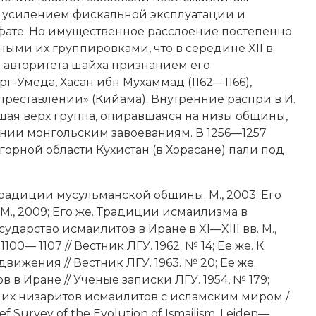
 усилением фискальной эксплуатации и
фате
. Но имущественное расслоение постепенно
ми их группировками, что в середине XII в.
 авторитета шайха признанием его
г-Умеда, Хасан ибн Мухаммад (1162—1166),
преставлении» (Кийама). Внутренние распри в И.
авшая верх группа, опиравшаяся на низы общины,
ении монгольским завоеваниям. В 1256—1257
 горной области Кухистан (в Хорасане) пали под
Традиции мусульманской общины. М., 2003; Его
М., 2009; Его же. Традиции исмаилизма в
Государство исмаилитов в Иране в XI—XIII вв. М.,
00— 1107 // Вестник ЛГУ. 1962. № 14; Ее же. К
ижения // Вестник ЛГУ. 1963. № 20; Ее же.
в Иране // Ученые записки ЛГУ. 1954, № 179;
нних низаритов исмаилитов с исламским миром /
ief Survey of the Evolution of Ismailism. Leiden—