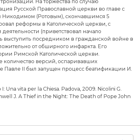
нтронизации. На торжества по случаю
гация Русской Православной церкви во главе с
 Никодимом (Ротовым), скончавшимся 5
нировал реформы в Католической церкви, с
 деятельности (приветствовал начало
ть выступить посредником в гражданской войне в
оложительно от обширного инфаркта. Его
тории Римской Католической церкви.
е количество версий, оспаривавших
 Павле II
был запущен процесс беатификации И.
: Una vita per la Chiesa. Padova, 2009. Nicolini G.
nwell J. A Thief in the Night: The Death of Pope John