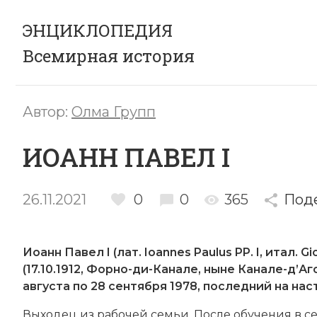
ЭНЦИКЛОПЕДИЯ
Всемирная история
Автор:
Олма Групп
ИОАНН ПАВЕЛ I
26.11.2021
0
0
365
Под
Иоанн Павел I (лат. Ioannes Paulus PP. I, итал. 
(17.10.1912, Форно-ди-Канале, ныне Канале-д’Аг
августа по 28 сентября 1978, последний на на
Выходец из рабочей семьи. После обучения в сем