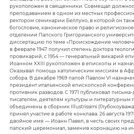
рукоположен в священники. Совмещал должнос
преподаванием в одном из местных профессион
ректором семинарии Беллуно, в которой он так
богословие, каноническое право и религиозное 
отделении Папского Григорианского университе
диссертацию по теме «Происхождение человеч
в феврале 1947 получил степень доктора теологи
провикарий, с 1954 — генеральный викарий епи
Иоанном XXIII рукоположен в епископы и назна
Оказывал помощь католическим миссиям в Африк
собора. В декабре 1969 папой Павлом VI назнач
президент итальянской епископской конференци
противник разводов. С 1971 публиковал письма
писателям, деятелям культуры и литературным 
объединены в сборник Illustrissimi (Глубокоуваж
принял участие в работе конклава. 26 августа 1
двойное имя — Иоанн Павел, в честь своих пред
папский церемониал, заменив коронацию на ина