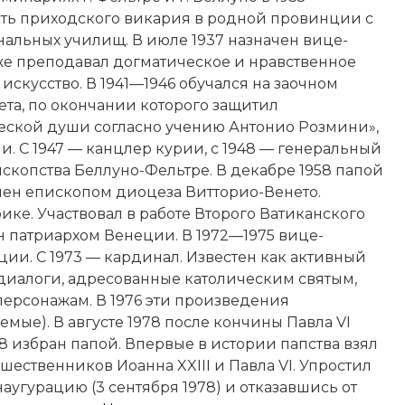
ть приходского викария в родной провинции с
альных училищ. В июле 1937 назначен вице-
же преподавал догматическое и нравственное
искусство. В 1941—1946 обучался на заочном
та, по окончании которого защитил
еской души согласно учению Антонио Розмини»,
и. С 1947 — канцлер курии, с 1948 — генеральный
скопства Беллуно-Фельтре. В декабре 1958 папой
чен епископом диоцеза Витторио-Венето.
е. Участвовал в работе Второго Ватиканского
ен патриархом Венеции. В 1972—1975 вице-
и. С 1973 — кардинал. Известен как активный
-диалоги, адресованные католическим святым,
персонажам. В 1976 эти произведения
аемые). В августе 1978 после кончины Павла VI
978 избран папой. Впервые в истории папства взял
шественников Иоанна XXIII и Павла VI. Упростил
угурацию (3 сентября 1978) и отказавшись от