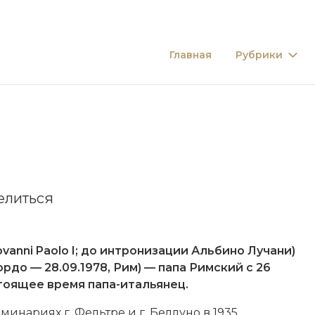
Главная
Рубрики
елиться
Giovanni Paolo I; до интронизации Альбино Лучани)
ордо — 28.09.1978, Рим) — папа Римский с 26
стоящее время папа-итальянец.
инариях г. Фельтре и г. Беллуно в 1935