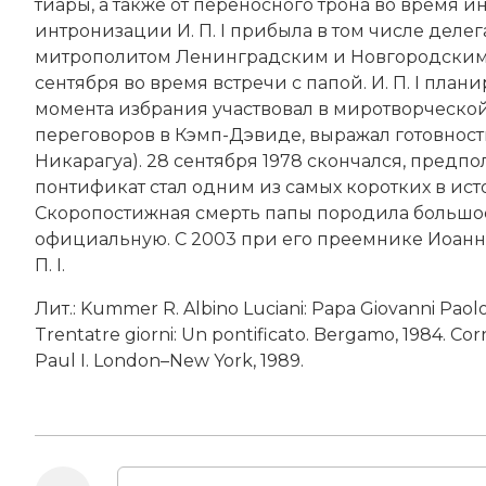
тиары, а также от переносного трона во время и
интронизации И. П. I прибыла в том числе деле
митрополитом Ленинградским и Новгородским
сентября во время встречи с папой. И. П. I пла
момента избрания участвовал в миротворческой
переговоров в Кэмп-Дэвиде, выражал готовнос
Никарагуа). 28 сентября 1978 скончался, предп
понтификат стал одним из самых коротких в ис
Скоропостижная смерть папы породила большо
официальную. С 2003 при его преемнике
Иоанне
П. I.
Лит.: Kummer R. Albino Luciani: Papa Giovanni Paolo I
Trentatre giorni: Un pontificato. Bergamo, 1984. Cor
Paul I. London–Nеw York, 1989.