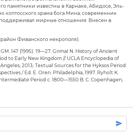
го памятники известны в Карнаке, Абидосе, Эль-
но коптосского храма бога Мина; современник
ым поддерживал мирные отношения. Внесен в
 (район Фиванского некрополя).
GM. 147 (1995). 19—27. Grimal N. History of Ancient
riod to Early New Kingdom // UCLA Encyclopedia of
s Angeles, 2013; Textual Sources for the Hyksos Period
ectives / Ed. E. Oren. Philadelphia, 1997. Ryholt K.
 Intermediate Period c. 1800—1550 B. C. Сopenhagen,