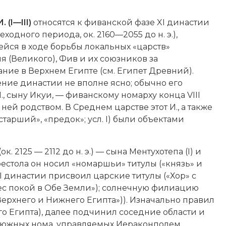
 (I—III)
относятся к фиванской фазе XI династии
еходного периода, ок. 2160—2055 до н. э.),
йся в ходе борьбы локальных «царств»
я (Великого)
, Фив и их союзников за
ние в Верхнем Египте (см.
Египет Древний
).
ие династии не вполне ясно; обычно его
И., сыну Икуи, — фиванскому номарху конца VIII
с ней родством. В Среднем царстве этот И., а также
тарший», «предок»; усл. I) были объектами
 2125 — 2112 до н. э.) — сына Ментухотепа (I) и
 престола он носил «номаршьи» титулы («князь» и
XI династии присвоил царские титулы («Хор» с
нес покой в Обе Земли»); солнечную филиацию
рь Верхнего и Нижнего Египта»)). Изначально правил
о Египта), далее подчинил соседние области и
х южных нома, управляемых
Иераконполем