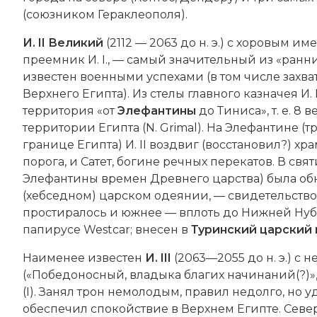
(союзником Гераклеополя).
И. II Великий
(2112 — 2063 до н. э.) с хоровым и
преемник И. I., — самый значительный из «ранн
известен военными успехами (в том числе захв
Верхнего Египта). Из стелы главного казначея И. 
территория «от
Элефантины
до Тиниса», т. е. 8
территории Египта (N. Grimal). На Элефантине 
границе Египта) И. II воздвиг (восстановил?) х
порога, и Сатет, богине речных перекатов. В с
Элефантины времен Древнего царства) была обн
(хебседном) царском одеянии, — свидетельство 
простиралось и южнее — вплоть до Нижней Нубии 
папирусе Westсar; внесен в
Туринский царский 
Наименее известен
И. III
(2063—2055 до н. э.) 
(«Победоносный, владыка благих начинаний(?)», 2
(I). Занял трон немолодым, правил недолго, но
обеспечил спокойствие в Верхнем Египте. Севе