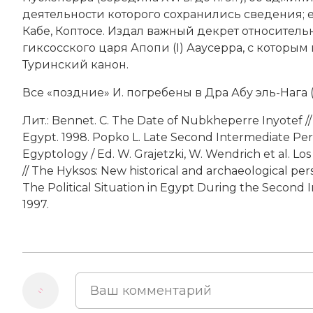
деятельности которого сохранились сведения; е
Кабе, Коптосе. Издал важный декрет относитель
гиксосского царя Апопи (I) Ааусерра, с котор
Туринский канон.
Все «поздние» И. погребены в Дра Абу эль-Нага
Лит.: Bennet. С. The Date of Nubkheperre Inyotef // 
Egypt. 1998. Popko L. Late Second Intermediate Pe
Egyptology / Ed. W. Grajetzki, W. Wendrich et al. Lo
// The Hyksos: New historical and archaeological persp
The Political Situation in Egypt During the Second
1997.