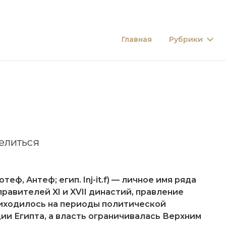
Главная
Рубрики
елиться
теф, Антеф; егип. Inj-it.f) — личное имя ряда
равителей XI и XVII династий, правление
иходилось на периоды политической
ии Египта, а власть ограничивалась Верхним