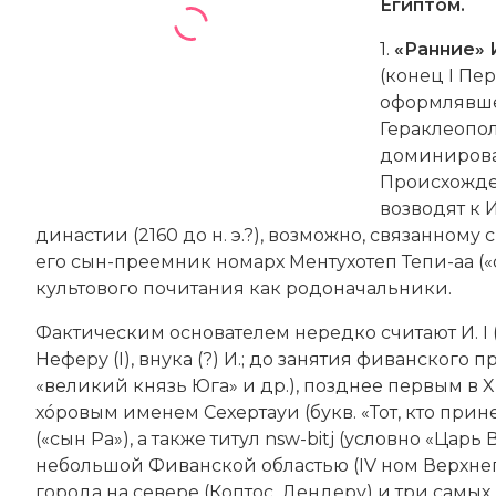
Египтом.
1.
«Ранние» И.
(конец I Пер
оформлявше
Гераклеопол
доминирова
Происхожден
возводят к 
династии (2160 до н. э.?), возможно, связанному 
его сын-преемник номарх Ментухотеп Тепи-аa («с
культового почитания как родоначальники.
Фактическим основателем нередко считают И. I (ок.
Неферу (I), внука (?) И.; до занятия фиванского
«великий князь Юга» и др.), позднее первым в 
хóровым именем Сехертауи (букв. «Тот, кто при
(«сын Ра»), а также титул nsw-bitj (условно «Ца
небольшой Фиванской областью (IV ном Верхнег
города на севере (Коптос, Дендеру) и три самы