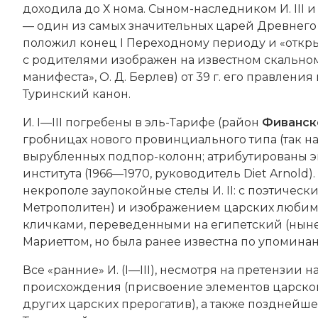
доходила до Х нома. Сыном-наследником И. III и 
— один из самых значительных царей Древнего 
положил конец I Переходному периоду и «открыл
c родителями изображен на известном скальном
манифеста», О. Д. Берлев) от 39 г. его правления 
Туринский канон.
И. I—III погребены в эль-Тарифе (район
Фиванск
гробницах нового провинциального типа (так наз
вырубленных подпор-колонн; атрибутированы 
института (1966—1970, руководитель Diet Arnold
некрополе заупокойные стелы И. II: с поэтическ
Метрополитен) и изображением царских любим
кличками, переведенными на египетский (ныне в
Мариеттом, но была ранее известна по упоминан
Все «ранние» И. (I—III), несмотря на претензии
происхождения (присвоение элементов царской
других царских прерогатив), а также позднейше