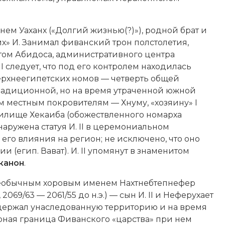
менем Уаханх («Долгий жизнью(?)»), родной брат и
их» И. Занимал фиванский трон полстолетия,
атом Абидоса, административного центра
II следует, что под его контролем находилась
 верхнеегипетских номов — четверть общей
(традиционной, но на время утраченной южной
рам местным покровителям — Хнуму, «хозяину» I
вятилище Хекаиба (обожествленного номарха
аружена статуя И. II в церемониальном
его влияния на регион; не исключено, что оно
(егип. Вават). И. II упомянут в знаменитом
канон
.
с необычным хоровым именем Нахтнебтепнефер
069/63 — 2061/55 до н.э.) — сын И. II и Неферухает
 удержал унаследованную территорию и на время
рная граница Фиванского «царства» при нем