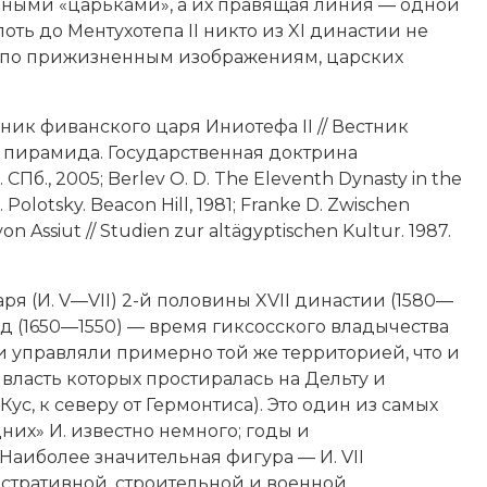
льными «царьками», а их правящая линия — одной
ь до Ментухотепа II никто из XI династии не
дя по прижизненным изображениям, царских
ик фиванского царя Иниотефа II // Вестник
я пирамида. Государственная доктрина
., 2005; Berlev O. D. The Eleventh Dynasty in the
. Polotsky. Beacon Hill, 1981; Franke D. Zwischen
 Assiut // Studien zur altägyptischen Kultur. 1987.
я (И. V—VII) 2-й половины XVII династии (1580—
од (1650—1550) — время гиксосского владычества
и управляли примерно той же территорией, что и
, власть которых простиралась на Дельту и
ус, к северу от Гермонтиса). Это один из самых
них» И. известно немного; годы и
Наиболее значительная фигура — И. VII
инистративной, строительной и военной