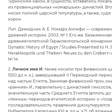
Туринский канон, в сущности, оставались лока
из провинциальных «номаршьих» династий. Вплот
носил полной царской титулатуры, а также, су
корон.
Лит. Демидчик А. Е. Номарх Антифи — современн
древней истории. 2003. № 1; Его же. Безымянна
древнеегипетской Гераклеопольской монархии. СПб
Dynastic History of Egypt / Studies Presented to H. J
Herakleopolis und Theben: Neues zu den Gräbern von
№ 14.
2.
Личное имя И.
также носили три фиванских цар
1550 до н. э.), завершившей II Переходный пери
над частью Египта. Занимая фиванский трон, он
«ранние» И., параллельно с династией
гиксосов
значительную часть Среднего Египта (вплоть до К
«темных» периодов египетской истории: о «позд
последовательность правления дискутируются. 
Нубхеперра (середина XVI в. до н. э.?), об адм