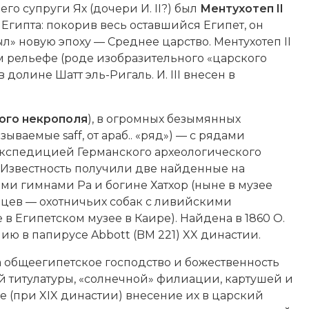
его супруги Ях (дочери И. II?) был
Ментухотеп II
Египта: покорив весь оставшийся Египет, он
» новую эпоху — Среднее царство. Ментухотеп II
 рельефе (роде изобразительного «царского
в долине Шатт эль-Ригаль. И. III внесен в
ого некрополя
), в огромных безымянных
ываемые saff, от араб.. «ряд») — с рядами
экспедицией Германского археологического
). Известность получили две найденные на
ими гимнами Ра и богине Хатхор (ныне в музее
цев — охотничьих собак с ливийскими
 Египетском музее в Каире). Найдена в 1860 О.
ию в папирусе Abbott (BM 221) XX династии.
 на общеегипетское господство и божественность
 титулатуры, «солнечной» филиации,
картушей
и
е (при XIX династии) внесение их в царский