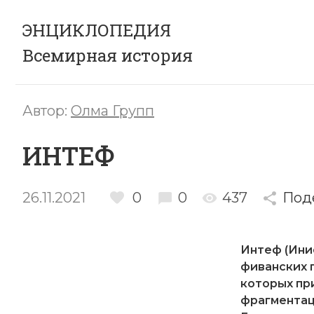
ЭНЦИКЛОПЕДИЯ
Всемирная история
Автор:
Олма Групп
ИНТЕФ
26.11.2021
0
0
437
Под
Интеф (Инио
фиванских п
которых пр
фрагментац