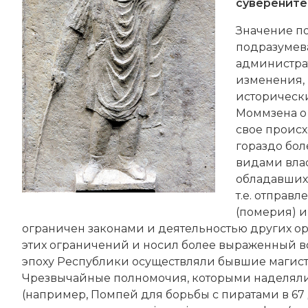
суверенитет
Значение по
подразумев
администрат
изменения, 
исторически
Моммзена
о
свое происх
гораздо бол
видами влас
обладавших И
т.е. отправ
(померия) и
ограничен законами и деятельностью других орг
этих ограничений и носил более выраженный в
эпоху Республики осуществляли бывшие магист
Чрезвычайные полномочия, которыми наделялись
(например, Помпей для борьбы с пиратами в 67 д