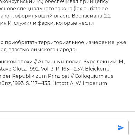
проконсульский И.) обеспечивал принцепсу
нове специального закона (lex curiata de
й закон, оформлявший власть
Веспасиана
(22
ния И. служили фаски, которые несли
ло приобретать территориальное измерение: уже
 под властью римского народа».
анской эпохи // Античный полис. Курс лекций. М.,
ave Glotz. 1992. Vol. 3. P. 163—237; Bleicken J.
der Republik zum Prinzipat // Colloquium aus
ünz, 1993. S. 117—133. Lintott A. W. Imperium