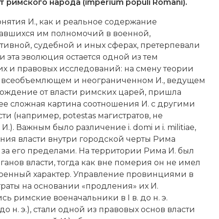
 римского народа (imperium populi Romani).
нятия И., как и реальное содержание
авшихся им полномочий в военной,
ивной, судебной и иных сферах, претерпевали
и эта эволюция остается одной из тем
х и правовых исследований: на смену теории
 всеобъемлющем и неограниченном И., ведущем
ождение от власти римских царей, пришла
ее сложная картина соотношения И. с другими
ти (например, potestas магистратов, не
.). Важным было различение i. domi и i. militiae,
ления власти внутри городской черты Рима
 за его пределами. На территории Рима И. был
анов власти, тогда как вне померия он не имел
оенный характер. Управление провинциями в
раты на основании «продления» их И.
 римские военачальники в I в. до н. э.
о н. э.), стали одной из правовых основ власти