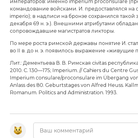
императоров
: именно imperium proconsulare (
командование войсками. И. предоставлялся на ос
imperio); в надписи на бронзе сохранился тако
декабря 69 н. э.). Внешними атрибутами облада
сопровождавшие магистратов ликторы.
По мере роста римской державы понятие И. ста
во II в. до н. э. появилось выражение «живущие
Лит.: Дементьева В. В. Римская civitas республик
2010. С. 130—175; Imperium. // Cahiers du Centre Gust
Imperium consulare/proconsulare im Übergang von 
Anlass des 80. Geburtstages von Alfred Heuss. Kallm
Romanum. Politics and Administration. 1993.