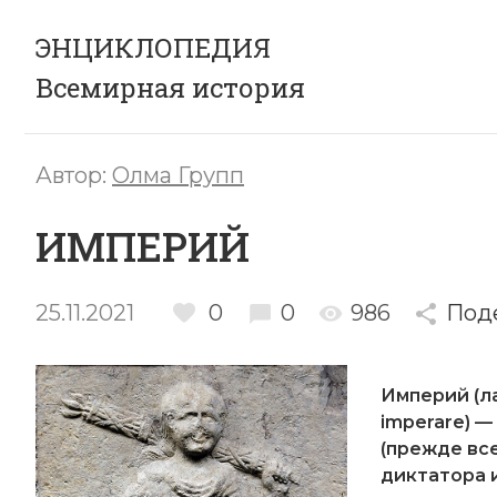
ЭНЦИКЛОПЕДИЯ
Всемирная история
Автор:
Олма Групп
ИМПЕРИЙ
25.11.2021
0
0
986
Под
Империй (ла
imperare) —
(прежде вс
диктатора
и