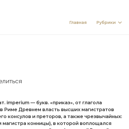
Главная
Рубрики
елиться
т. imperium — букв. «приказ», от глагола
 в
Риме Древнем
власть высших магистратов
его
консулов
и
преторов
, а также чрезвычайных:
 магистра конницы), в которой воплощался