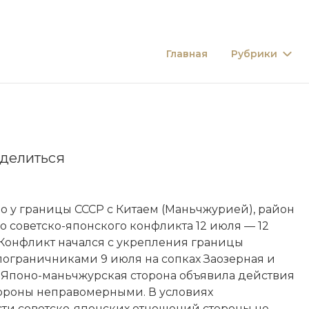
Главная
Рубрики
делиться
о у границы СССР с Китаем (Маньчжурией), район
 советско-японского конфликта 12 июля — 12
. Конфликт начался с укрепления границы
пограничниками 9 июля на сопках Заозерная и
 Японо-маньчжурская сторона объявила действия
тороны неправомерными. В условиях
ти советско-японских отношений стороны не