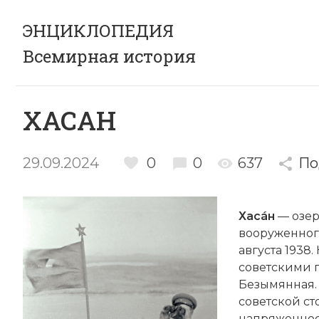
ЭНЦИКЛОПЕДИЯ
Всемирная история
ХАСАН
29.09.2024
0
0
637
По
Хасáн
— озер
вооруженного
августа 1938
советскими 
Безымянная.
советской с
напряженнос