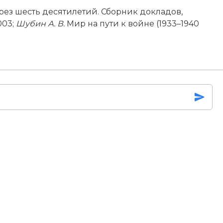
через шесть десятилетий. Сборник докладов,
003;
Шубин А. В.
Мир на пути к вой­не (1933–1940