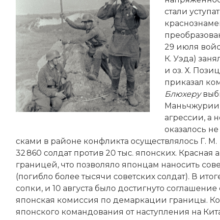
стали уступа
краснознаме
преобразова
29 июля вой
К. Уэда) зан
и оз. Х. Поз
приказал ко
Блюхеру
выб
Маньчжурии 
агрессии, а н
оказалось не
сками в районе конфликта осуществлялось Г. М.
32 860 солдат против 20 тыс. японских. Красная
границей, что позволяло японцам наносить сов
(погибло более тысячи советских солдат). В ито
сопки, и 10 августа было достигнуто соглашение
японская комиссия по демаркации границы. Ко
японского командования от наступления на Кит