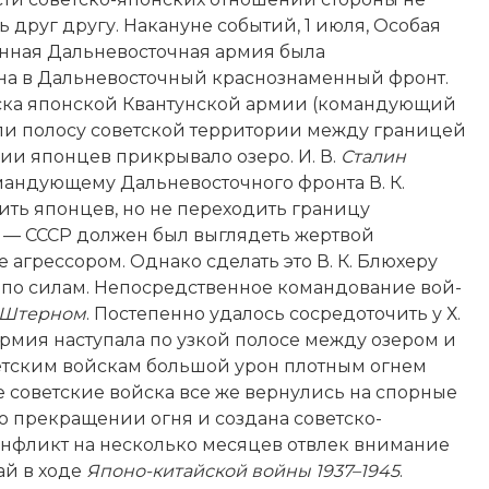
ть друг другу. Накануне событий, 1 июля, Особая
нная Дальневосточная армия была
на в Дальневосточный краснознаменный фронт.
­ска японской Квантунской армии (командующий
яли полосу советской территории между границей
иции японцев прикрывало озеро. И. В.
Сталин
мандующему Дальневосточного фронта В. К.
ить японцев, но не переходить границу
— СССР должен был выглядеть жертвой
е агрессором. Однако сделать это В. К. Блюхеру
 по силам. Непосредственное командование вой­
Штерном
. Постепенно удалось сосредоточить у Х.
 армия наступала по узкой полосе между озером и
етским вой­скам большой урон плотным огнем
ге советские вой­ска все же вернулись на спорные
 о прекращении огня и создана советско-
нфликт на несколько месяцев отвлек внимание
ай в ходе
Японо-китайской вой­ны 1937–1945
.