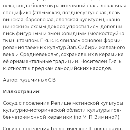
ве­ка, ко­гда бо­лее вы­ра­зи­тель­ной ста­ла ло­каль­ная
спе­ци­фи­ка (ат­лым­ская, позд­не­суз­гун­ская, лозь­
вин­ская, бар­сов­ская, елов­ская куль­ту­ры), «ка­но­
ни­че­ские» схе­мы де­ко­ра уп­ро­сти­лись, до­пол­ни­
лись фи­гур­ным и змей­ко­вид­ным (мел­ко­струй­ча­
тым) штам­пом. Г.-я. к. к. яви­лась ос­но­вой фор­ми­
ро­ва­ния та­ёж­ных куль­тур Зап. Си­би­ри
же­лез­но­го
ве­ка
и Сред­не­ве­ко­вья, со­хра­няв­ших в ке­ра­ми­ке
её ор­на­мен­таль­ные тра­ди­ции. Но­си­те­лей Г.-я. к.
к. от­но­сят к пред­кам са­мо­дий­ских на­ро­дов.
Автор: Кузьминых С.В.
Иллюстрации
:
Со­суд с по­се­ле­ния Ре­пи­ще мстин­ской куль­ту­ры
куль­тур­но-ис­то­ри­че­ской об­ла­сти куль­ту­ры гре­
бен­ча­то-ямоч­ной ке­ра­ми­ки (по М. П. Зи­ми­ной).
Со­суд с по­се­ле­ния Гео­ло­ги­че­ское III вол­вон­чин­