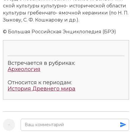
ской куль­ту­ры куль­тур­но- ис­то­ри­че­ской об­лас­ти
куль­ту­ры гре­бен­ча­то- ямоч­ной ке­ра­ми­ки (по Н. П.
Зы­ко­ву, С. Ф. Кош­ка­ро­ву и др.).
© Большая Российская Энциклопедия (БРЭ)
Встречается в рубриках:
Археология
Относится к периодам:
История Древнего мира