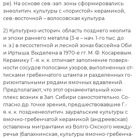
ре). На ос­но­ве сев.-зап. зо­ны сфор­ми­ро­ва­лись
Социально-экономическая история
эне­о­ли­тич. куль­ту­ры с «по­рис­той» ке­ра­ми­кой,
Специальные исторические дисциплины
сев.-вос­точ­ной – во­ло­сов­ская куль­ту­ра.
2) Куль­тур­но-ис­то­рич. об­ласть позд­не­го не­оли­та
СССР
и эпо­хи ран­не­го ме­тал­ла (3-е – нач. 1-го тыс. до
Южная Америка
н. э.) в ле­со­степ­ной и лес­ной зо­нах бас­сей­на Оби
и Ир­ты­ша. Вы­де­ле­на в 1970-е гг. М. Ф. Ко­са­ре­вым.
Ке­ра­ми­ку Г.-я. к. к. от­ли­ча­ет за­пол­не­ние по­верх­
но­сти со­су­дов по­ло­са­ми узо­ров, вы­пол­нен­ных от­
тис­ка­ми гре­бен­ча­то­го штам­па и раз­де­лён­ных го­
ри­зон­таль­ны­ми ря­да­ми ямоч­ных вдав­ле­ний.
Пред­по­ла­га­ют, что этот ор­на­мен­таль­ный ком­
плекс воз­ник в Зап. Си­би­ри са­мо­стоя­тель­но. Со­
глас­но др. точ­ке зре­ния, пред­ше­ст­во­вав­шие Г.-
я. к. к. поздне­не­о­ли­тич. за­ураль­ские куль­ту­ры с
ямоч­но-гре­бен­ча­той ке­ра­ми­кой (ан­д­ре­ев­ская)
ос­тав­ле­ны ми­гран­та­ми из Вол­го-Ок­ско­го ме­ж­ду­
ре­чья (ба­лах­нин­ская, куль­ту­ры ямоч­но-гре­бен­ча­