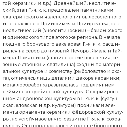
той ке­ра­ми­ки и др.). Древней­ший, не­оли­ти­че­
ский, этап Г.-я. к. к. пред­став­лен па­мят­ни­ка­ми
ека­те­рин­ско­го и яв­лен­ско­го ти­пов ле­со­степ­но­го
и юга та­ёж­но­го При­иши­мья и При­ир­ты­шья, по­ст­
не­о­ли­ти­че­ский (энео­ли­ти­че­ский) – бай­рык­ско­го
и оди­нов­ско­го ти­пов это­го же ре­гио­на. В на­ча­ле
позд­не­го брон­зо­во­го ве­ка аре­ал Г.-я. к. к. рас­ши­
рил­ся на се­вер до ни­зо­вий Пе­чо­ры, Яма­ла и Тай­
мы­ра. Па­мят­ни­ки (ста­цио­нар­ные по­се­ле­ния, се­
зон­ные сто­ян­ки и свя­ти­ли­ща) сход­ны по ма­те­ри­
аль­ной куль­ту­ре и хо­зяй­ст­ву (ры­бо­лов­ст­во и охо­
та), от­ли­ча­ясь лишь де­та­ля­ми де­ко­ра ке­ра­ми­ки;
ме­тал­ло­об­ра­бот­ка раз­ви­ва­лась под влия­ни­ем
сей­мин­ско-тур­бин­ской куль­ту­ры. С фор­ми­ро­ва­
ни­ем ан­д­ро­нов­ской куль­ту­ры в Г.-я. к. к. (суз­гун­
ская, елов­ская и др. куль­ту­ры) про­ни­ка­ли эле­
мен­ты ор­на­мен­та ке­ра­ми­ки фё­до­ров­ской куль­ту­
ры, но ус­той­чи­вое внутр. раз­ви­тие Г.-я. к. к. со­хра­
ня­лось. Оно про­дол­жа­лось и в кон­це брон­зо­во­го