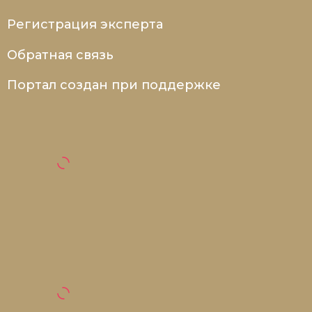
Новая история
Регистрация эксперта
Новейшая история
Обратная связь
Нумизматика
Портал создан при поддержке
Образование
Общественные объединения и организации
Политическая история
Революции и народные движения
Религия и церковь
Россия
Северная Америка