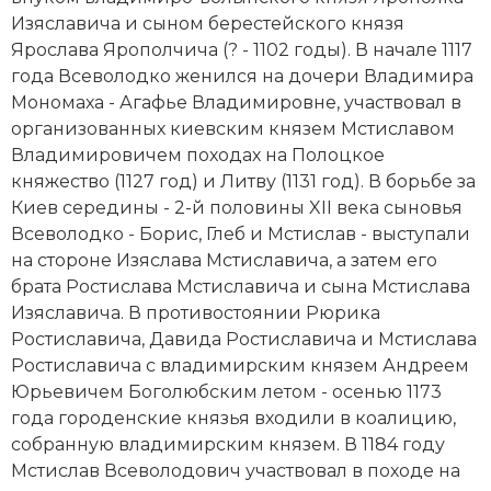
Социально-экономическая история
Изяславича и сыном берестейского князя
Ярослава Ярополчича (? - 1102 годы). В начале 1117
Специальные исторические дисциплины
года Всеволодко женился на дочери Владимира
Мономаха - Агафье Владимировне, участвовал в
СССР
организованных киевским князем Мстиславом
Владимировичем походах на Полоцкое
Южная Америка
княжество (1127 год) и Литву (1131 год). В борьбе за
Киев середины - 2-й половины XII века сыновья
Всеволодко - Борис, Глеб и Мстислав - выступали
на стороне Изяслава Мстиславича, а затем его
брата Ростислава Мстиславича и сына Мстислава
Изяславича. В противостоянии Рюрика
Ростиславича, Давида Ростиславича и Мстислава
Ростиславича с владимирским князем Андреем
Юрьевичем Боголюбским летом - осенью 1173
года городенские князья входили в коалицию,
собранную владимирским князем. В 1184 году
Мстислав Всеволодович участвовал в походе на