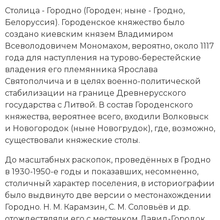
Новейшая история
Генеалогия, геральдика
Столица - Городно (Городен; ныне - Гродно,
Белоруссия). Городенское княжество было
Государство и право
создано киевским князем Владимиром
Всеволодовичем Мономахом, вероятно, около 1117
Европа
года для наступления на турово-берестейские
Империи
владения его племянника Ярослава
Святополчича и в целях военно-политической
Историческая география и топонимика
стабилизации на границе Древнерусского
государства с Литвой. В состав Городенского
История материальной и духовной культуры
княжества, вероятнее всего, входили Волковыск
и Новогородок (ныне Новогрудок), где, возможно,
История международных отношений
существовали княжеские столы.
История, философия, теория и методология
До масштабных раскопок, проведённых в Гродно
исторического знания
в 1930-1950-е годы и показавших, несомненно,
столичный характер поселения, в историографии
Итория международных отношений
было выдвинуто две версии о местонахождении
Городно. Н. М. Карамзин, С. М. Соловьёв и др.
Латинская Америка
отождествляли его с местечком Давид-Городок