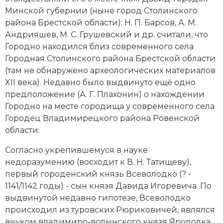
Минской губернии (ныне город Столинского
Новая история
района Брестской области); Н. П. Барсов, А. М.
Новейшая история
Андрияшев, М. С. Грушевский и др. считали, что
Городно находился близ современного села
Нумизматика
Городная Столинского района Брестской области
(там не обнаружено
ар­хео­ло­гических ма­те­риа­лов
Образование
XII века). Недавно было выдвинуто ещё одно
предположение (А. Г. Плахонин) о нахождении
Общественные объединения и организации
Городно на месте
го­ро­ди­ща
у современного села
Городец Владимирецкого района Ровенской
Политическая история
области.
Революции и народные движения
Согласно укрепившемуся в науке
недоразумению (восходит к В. Н. Татищеву),
Религия и церковь
первый городенский князь Всеволодко (? -
1141/1142 годы) - сын князя Давида Игоревича. По
Россия
выдвинутой недавно гипотезе, Всеволодко
Северная Америка
происходил из туровских
Рю­ри­ко­ви­чей
, являлся
внуком владимиро-волынского князя Ярополка